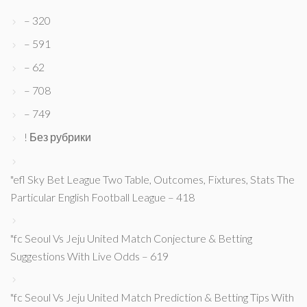
– 320
– 591
– 62
– 708
– 749
! Без рубрики
"efl Sky Bet League Two Table, Outcomes, Fixtures, Stats The
Particular English Football League – 418
"fc Seoul Vs Jeju United Match Conjecture & Betting
Suggestions With Live Odds – 619
"fc Seoul Vs Jeju United Match Prediction & Betting Tips With