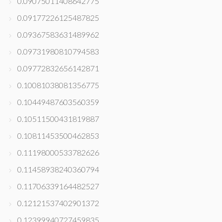
0.09075011408642775
0.09177226125487825
0.09367583631489962
0.09731980810794583
0.09772832656142871
0.10081038081356775
0.10449487603560359
0.10511500431819887
0.10811453500462853
0.11198000533782626
0.11458938240360794
0.11706339164482527
0.12121537402901372
0.12399940727459835