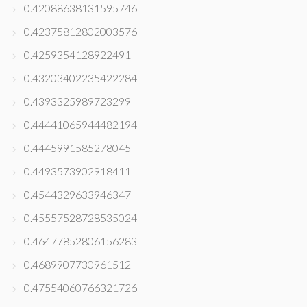
0.42088638131595746
0.42375812802003576
0.4259354128922491
0.43203402235422284
0.4393325989723299
0.44441065944482194
0.4445991585278045
0.4493573902918411
0.4544329633946347
0.45557528728535024
0.46477852806156283
0.4689907730961512
0.47554060766321726