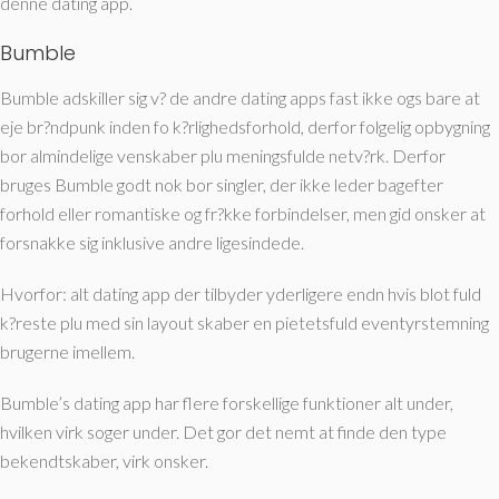
denne dating app.
Bumble
Bumble adskiller sig v? de andre dating apps fast ikke ogs bare at
eje br?ndpunk inden fo k?rlighedsforhold, derfor folgelig opbygning
bor almindelige venskaber plu meningsfulde netv?rk. Derfor
bruges Bumble godt nok bor singler, der ikke leder bagefter
forhold eller romantiske og fr?kke forbindelser, men gid onsker at
forsnakke sig inklusive andre ligesindede.
Hvorfor: alt dating app der tilbyder yderligere endn hvis blot fuld
k?reste plu med sin layout skaber en pietetsfuld eventyrstemning
brugerne imellem.
Bumble’s dating app har flere forskellige funktioner alt under,
hvilken virk soger under. Det gor det nemt at finde den type
bekendtskaber, virk onsker.