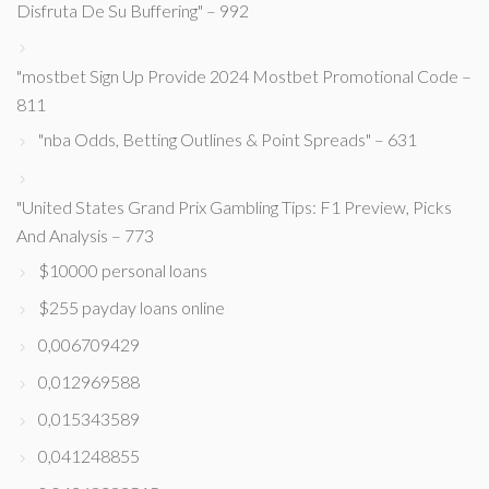
Disfruta De Su Buffering" – 992
"mostbet Sign Up Provide 2024 Mostbet Promotional Code –
811
"nba Odds, Betting Outlines & Point Spreads" – 631
"United States Grand Prix Gambling Tips: F1 Preview, Picks
And Analysis – 773
$10000 personal loans
$255 payday loans online
0,006709429
0,012969588
0,015343589
0,041248855