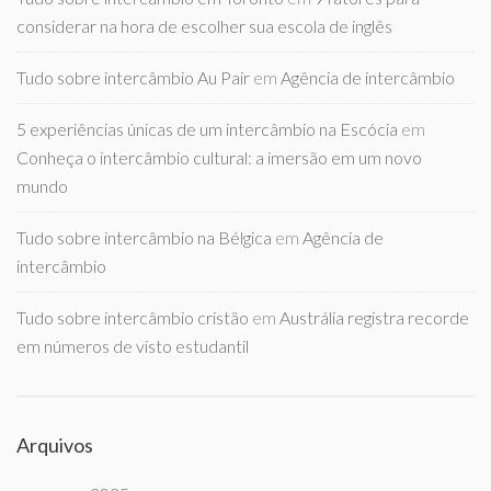
considerar na hora de escolher sua escola de inglês
Tudo sobre intercâmbio Au Pair
em
Agência de intercâmbio
5 experiências únicas de um intercâmbio na Escócia
em
Conheça o intercâmbio cultural: a imersão em um novo
mundo
Tudo sobre intercâmbio na Bélgica
em
Agência de
intercâmbio
Tudo sobre intercâmbio cristão
em
Austrália registra recorde
em números de visto estudantil
Arquivos