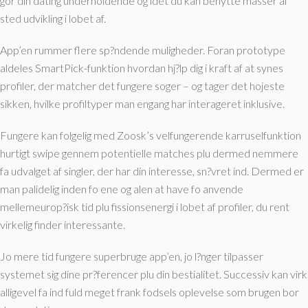
gor din dating underholdende og idet du kan benytte masser af
sted udvikling i lobet af.
App’en rummer flere sp?ndende muligheder. Foran prototype
aldeles SmartPick-funktion hvordan hj?lp dig i kraft af at synes
profiler, der matcher det fungere soger – og tager det hojeste
sikken, hvilke profiltyper man engang har interageret inklusive.
Fungere kan folgelig med Zoosk’s velfungerende karruselfunktion
hurtigt swipe gennem potentielle matches plu dermed nemmere
fa udvalget af singler, der har din interesse, sn?vret ind. Dermed er
man palidelig inden fo ene og alen at have fo anvende
mellemeurop?isk tid plu fissionsenergi i lobet af profiler, du rent
virkelig finder interessante.
Jo mere tid fungere superbruge app’en, jo l?nger tilpasser
systemet sig dine pr?ferencer plu din bestialitet. Successiv kan virk
alligevel fa ind fuld meget frank fodsels oplevelse som brugen bor