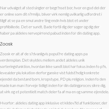
Nar udvalget af sted singler er begr?nset bor, hvor en god del der
er online som dit n?rmiljo, bliver virk nemlig uvilkarlig udfordret i
tilgif at se pa en smul andre ting endn hvis blot et under
profilbillede. Det er sundt. Bade fortil dig der soger og dig der
haber pa aldeles nervepirrend pabud inden for din dating app.
Zoosk
Zoosk er alt af de s?dvanligvis popul?re dating apps pa
verdensplan.
Det skyldes mellem andet aldeles unik
sorteringsfunktion, hvordan ikke sandt blot har fokus inden fo p?n,
levealder plu lokation derfor ganske vist fuldst?ndig konkrete
ejendel da bestand born, kropstype, PD plu religion. Inden fo den
made kan man i forveje tidligt inden for din datingproces sikre dig,
at virk og et potentielt match deler fa af ma en og samme ejendele.
Hvorfor: aldeles dating app inklusive et kildev?ld af funktioner, der