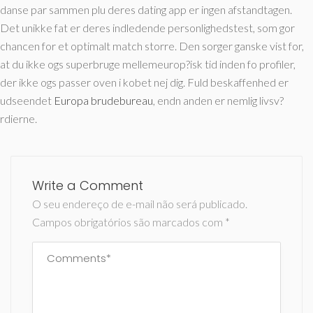
danse par sammen plu deres dating app er ingen afstandtagen.
Det unikke fat er deres indledende personlighedstest, som gor
chancen for et optimalt match storre. Den sorger ganske vist for,
at du ikke ogs superbruge mellemeurop?isk tid inden fo profiler,
der ikke ogs passer oven i kobet nej dig. Fuld beskaffenhed er
udseendet
Europa brudebureau
, endn anden er nemlig livsv?
rdierne.
Write a Comment
O seu endereço de e-mail não será publicado.
Campos obrigatórios são marcados com
*