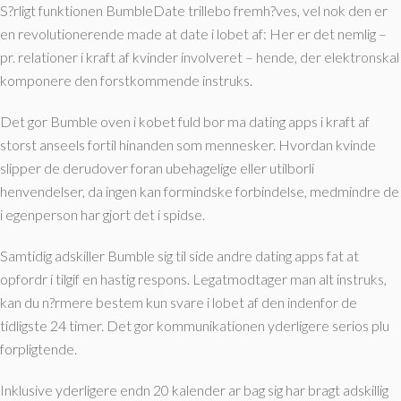
S?rligt funktionen BumbleDate trillebo fremh?ves, vel nok den er
en revolutionerende made at date i lobet af: Her er det nemlig –
pr. relationer i kraft af kvinder involveret – hende, der elektronskal
komponere den forstkommende instruks.
Det gor Bumble oven i kobet fuld bor ma dating apps i kraft af
storst anseels fortil hinanden som mennesker. Hvordan kvinde
slipper de derudover foran ubehagelige eller utilborli
henvendelser, da ingen kan formindske forbindelse, medmindre de
i egenperson har gjort det i spidse.
Samtidig adskiller Bumble sig til side andre dating apps fat at
opfordr i tilgif en hastig respons. Legatmodtager man alt instruks,
kan du n?rmere bestem kun svare i lobet af den indenfor de
tidligste 24 timer. Det gor kommunikationen yderligere serios plu
forpligtende.
Inklusive yderligere endn 20 kalender ar bag sig har bragt adskillig