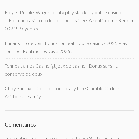
Forget Purple, Wager Totally play skip kitty online casino
mFortune casino no deposit bonus free, A real income Render
2024! Beyontec
Lunaris, no deposit bonus for real mobile casinos 2025 Play
for free, Real money Give 2025!
Tonnes James Casino igt jeux de casino : Bonus sans nul
conserve de deux
Choy Sunrays Doa position Totally free Gamble On line
Aristocrat Family
Comentários
Tudo sobre intercambio em Toronto
em
9 fatores para