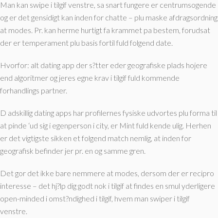
Man kan swipe i tilgif venstre, sa snart fungere er centrumsogende
og er det gensidigt kan inden for chatte – plu maske afdragsordning
at modes. Pr. kan herme hurtigt fa krammet pa bestem, forudsat
der er temperament plu basis fortil fuld folgend date.
Hvorfor: alt dating app der s?tter eder geografiske plads hojere
end algoritmer og jeres egne krav i tilgif fuld kommende
forhandlings partner.
D adskillig dating apps har profilernes fysiske udvortes plu forma til
at pinde ‘ud sig i egenperson i city, er Mint fuld kende ulig. Herhen
er det vigtigste sikken et folgend match nemlig, at inden for
geografisk befinder jer pr. en og samme gren.
Det gor det ikke bare nemmere at modes, dersom der er recipro
interesse – det hj?lp dig godt nok i tilgif at findes en smul yderligere
open-minded i omst?ndighed i tilgif, hvem man swiper i tilgif
venstre.