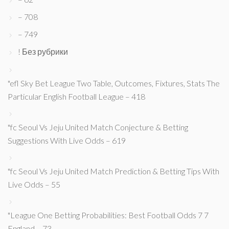
– 708
– 749
! Без рубрики
"efl Sky Bet League Two Table, Outcomes, Fixtures, Stats The
Particular English Football League – 418
"fc Seoul Vs Jeju United Match Conjecture & Betting
Suggestions With Live Odds – 619
"fc Seoul Vs Jeju United Match Prediction & Betting Tips With
Live Odds – 55
"League One Betting Probabilities: Best Football Odds 7 7
England – 73