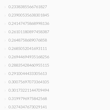
0.2338385566761827
0.23900535638301845
0.24147475868998136
0.26101180897458387
0.2648758689076858
0.2685052041693111
0.26944694935168256
0.28835428460955115
0.2910044433305613
0.30075697073364105
0.30173221144709494
0.3199796975842568
0.3274347673029141