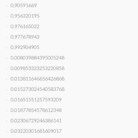
0,90591669
0,956320195
0,976165022
0,977678943
0,992904905
0.008039884395005248
0.009853323253220858
0.013811646656426868
0.015273024540583768
0.01651551257593209
0.01877854578612348
0.02306729246386141
0.03220301681609017