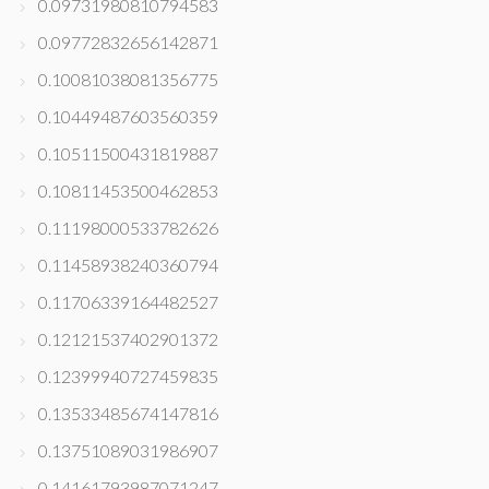
0.09731980810794583
0.09772832656142871
0.10081038081356775
0.10449487603560359
0.10511500431819887
0.10811453500462853
0.11198000533782626
0.11458938240360794
0.11706339164482527
0.12121537402901372
0.12399940727459835
0.13533485674147816
0.13751089031986907
0.14161793987071247