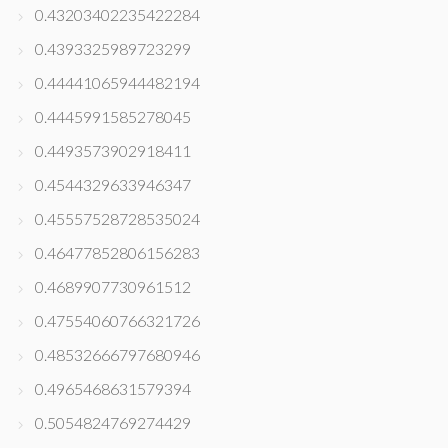
0.43203402235422284
0.4393325989723299
0.44441065944482194
0.4445991585278045
0.4493573902918411
0.4544329633946347
0.45557528728535024
0.46477852806156283
0.4689907730961512
0.47554060766321726
0.48532666797680946
0.4965468631579394
0.5054824769274429