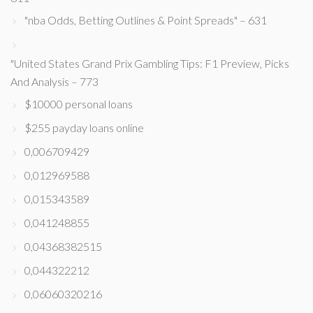
"nba Odds, Betting Outlines & Point Spreads" – 631
"United States Grand Prix Gambling Tips: F1 Preview, Picks
And Analysis – 773
$10000 personal loans
$255 payday loans online
0,006709429
0,012969588
0,015343589
0,041248855
0,04368382515
0,044322212
0,06060320216