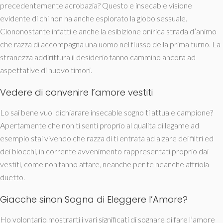
precedentemente acrobazia? Questo e insecable visione
evidente di chi non ha anche esplorato la globo sessuale.
Ciononostante infatti e anche la esibizione onirica strada d’animo
che razza di accompagna una uomo nel flusso della prima turno. La
stranezza addirittura il desiderio fanno cammino ancora ad
aspettative di nuovo timori.
Vedere di convenire l’amore vestiti
Lo sai bene vuol dichiarare insecable sogno ti attuale campione?
Apertamente che non ti senti proprio al qualita di legame ad
esempio stai vivendo che razza di ti entrata ad alzare dei filtri ed
dei blocchi, in corrente avvenimento rappresentati proprio dai
vestiti, come non fanno affare, neanche per te neanche affriola
duetto.
Giacche sinon Sogna di Eleggere l’Amore?
Ho volontario mostrarti i vari significati di sognare di fare l’amore