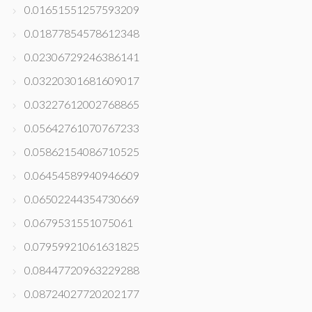
0.01651551257593209
0.01877854578612348
0.02306729246386141
0.03220301681609017
0.03227612002768865
0.05642761070767233
0.05862154086710525
0.06454589940946609
0.06502244354730669
0.0679531551075061
0.07959921061631825
0.08447720963229288
0.08724027720202177