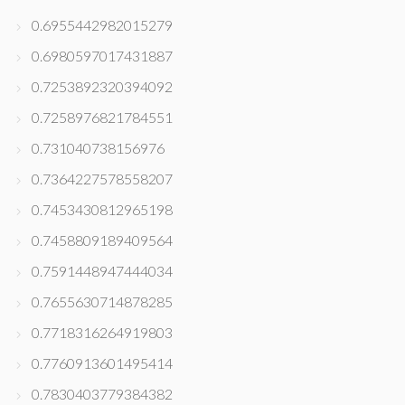
0.6955442982015279
0.6980597017431887
0.7253892320394092
0.7258976821784551
0.731040738156976
0.7364227578558207
0.7453430812965198
0.7458809189409564
0.7591448947444034
0.7655630714878285
0.7718316264919803
0.7760913601495414
0.7830403779384382