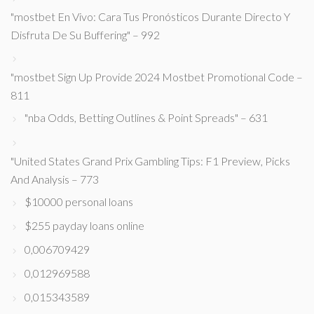
"mostbet En Vivo: Cara Tus Pronósticos Durante Directo Y
Disfruta De Su Buffering" – 992
"mostbet Sign Up Provide 2024 Mostbet Promotional Code –
811
"nba Odds, Betting Outlines & Point Spreads" – 631
"United States Grand Prix Gambling Tips: F1 Preview, Picks
And Analysis – 773
$10000 personal loans
$255 payday loans online
0,006709429
0,012969588
0,015343589