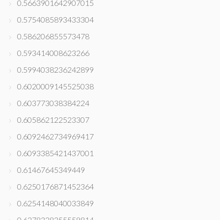
0.5663901642907015
0.5754085893433304
0.586206855573478
0.593414008623266
0.5994038236242899
0.6020009145525038
0.603773038384224
0.605862122523307
0.6092462734969417
0.6093385421437001
0.61467645349449
0.6250176871452364
0.6254148040033849
0.6278328355559814