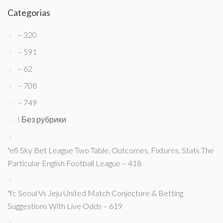
Categorias
– 320
– 591
– 62
– 708
– 749
! Без рубрики
"efl Sky Bet League Two Table, Outcomes, Fixtures, Stats The
Particular English Football League – 418
"fc Seoul Vs Jeju United Match Conjecture & Betting
Suggestions With Live Odds – 619