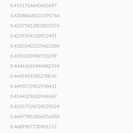
0.4161724640665697
0.42088638131595746
0.42375812802003576
0.4259354128922491
0.43203402235422284
0.4393325989723299
0.44441065944482194
0.4445991585278045
0.4493573902918411
0.4544329633946347
0.45557528728535024
0.46477852806156283
0.4689907730961512