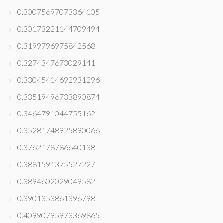
0.30075697073364105
0.30173221144709494
0.3199796975842568
0.3274347673029141
0.33045414692931296
0.33519496733890874
0.3464791044755162
0.35281748925890066
0.3762178786640138
0.3881591375527227
0.3894602029049582
0.3901353861396798
0.40990795973369865