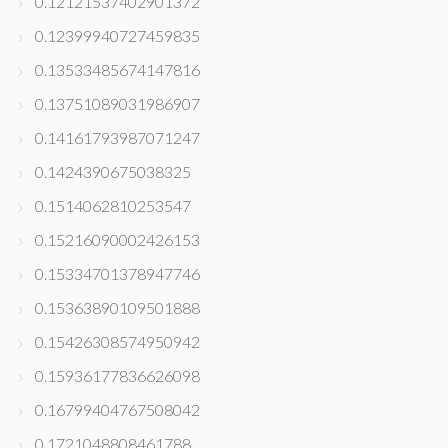
0.12121537402901372
0.12399940727459835
0.13533485674147816
0.13751089031986907
0.14161793987071247
0.1424390675038325
0.1514062810253547
0.15216090002426153
0.15334701378947746
0.15363890109501888
0.15426308574950942
0.15936177836626098
0.16799404767508042
0.1721048808461788