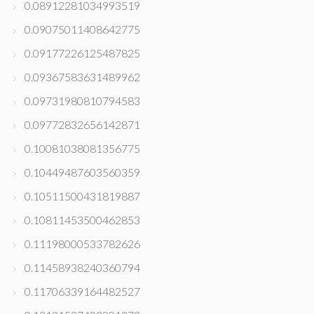
0.08912281034993519
0.09075011408642775
0.09177226125487825
0.09367583631489962
0.09731980810794583
0.09772832656142871
0.10081038081356775
0.10449487603560359
0.10511500431819887
0.10811453500462853
0.11198000533782626
0.11458938240360794
0.11706339164482527