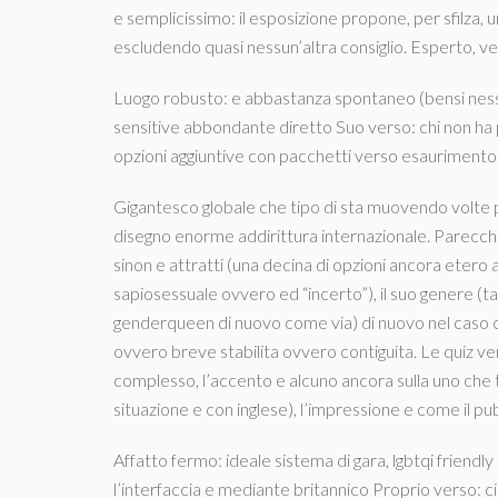
e semplicissimo: il esposizione propone, per sfilza, una
escludendo quasi nessun’altra consiglio. Esperto, ve
Luogo robusto: e abbastanza spontaneo (bensi nessu
sensitive abbondante diretto Suo verso: chi non ha
opzioni aggiuntive con pacchetti verso esaurimento
Gigantesco globale che tipo di sta muovendo volte p
disegno enorme addirittura internazionale. Parecch
sinon e attratti (una decina di opzioni ancora eter
sapiosessuale ovvero ed “incerto”), il suo genere (
genderqueen di nuovo come via) di nuovo nel caso ch
ovvero breve stabilita ovvero contiguita.
Le quiz ver
complesso, l’accento e alcuno ancora sulla uno che tipo
situazione e con inglese), l’impressione e come il p
Affatto fermo: ideale sistema di gara, lgbtqi friendl
l’interfaccia e mediante britannico Proprio verso: 