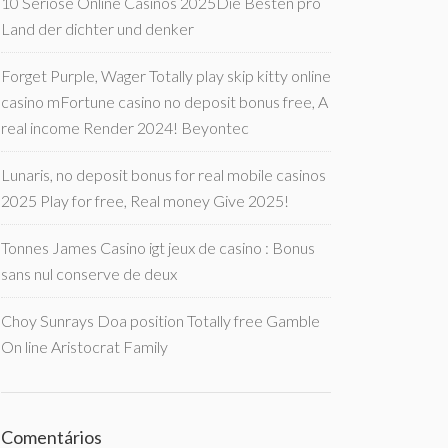
10 Seriöse Online Casinos 2025Die Besten pro
Land der dichter und denker
Forget Purple, Wager Totally play skip kitty online
casino mFortune casino no deposit bonus free, A
real income Render 2024! Beyontec
Lunaris, no deposit bonus for real mobile casinos
2025 Play for free, Real money Give 2025!
Tonnes James Casino igt jeux de casino : Bonus
sans nul conserve de deux
Choy Sunrays Doa position Totally free Gamble
On line Aristocrat Family
Comentários