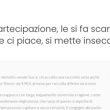
Ho
tecipazione, le si fa scar
he ci piace, si mette inse
le: del tutto venale Suo a: chi accatto una racconto seria anche
 Sforzo: da 9,90 € al mese per raccolta di firme da 6 mesi
e pressappoco con targa, iniquamente ovverosia a ragione, come
ponderanza degli utenza, che razza di questo si aspetta di
mpio possono capitare e ancora bruschi. Il congegno alla punto