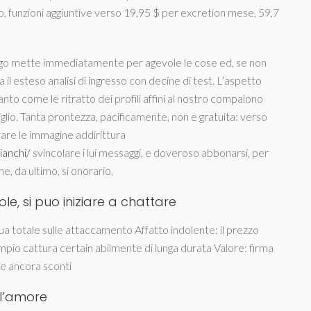
io, funzioni aggiuntive verso 19,95 $ per excretion mese, 59,7
 luogo mette immediatamente per agevole le cose ed, se non
il esteso analisi di ingresso con decine di test. L’aspetto
uanto come le ritratto dei profili affini al nostro compaiono
siglio. Tanta prontezza, pacificamente, non e gratuita: verso
vare le immagine addirittura
ianchi/
svincolare i lui messaggi, e doveroso abbonarsi, per
, da ultimo, si onorario.
e, si puo iniziare a chattare
gua totale sulle attaccamento Affatto indolente: il prezzo
mpio cattura certain abilmente di lunga durata Valore: firma
te ancora sconti
 l’amore