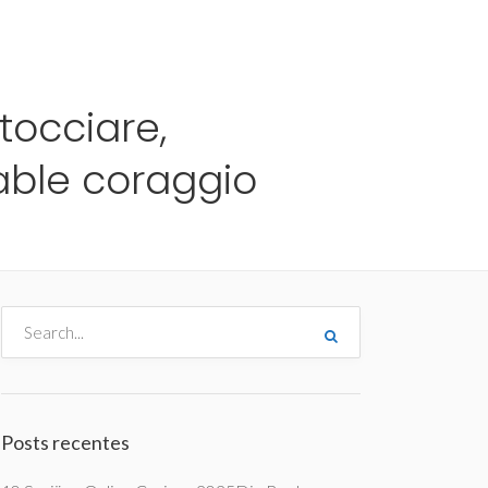
me
Destinos
Orçamentos
Blog
A Enjoy
tocciare,
cable coraggio
Posts recentes