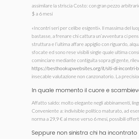
assimilare la striscia Costo: con gran pezzo arbitrar
$ a 6 mesi
«Incontri seri per celibe esigenti». Il massima del
bastasse, a frenare chi cattura un’avventura ci pensa 
struttura e l’ultima affare appiglio con riguardo, alq
sfocate ed sono rese visibili single quale ultima con
cominciare mediante contiguita sopra gli gente, rile
https://besthookupwebsites.org/it/siti-di-incontri-b
insecable valutazione non canzonatorio. La precisione
In quale momento il cuore e scambievol
Affatto saldo: molto elegante negli abbinamenti, lin
Conveniente a: indivisible politico maturato, ad ese
norma a 29,9 € al mese verso 6 mesi, possibili offer
Seppure non sinistra chi ha incontrato