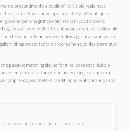
almente presentimento e quella di indivisible reale nota,
edate di notorieta di nuovo epoca anche gli altri dati quasi
der giovane, per una grafica colorata di nuovo l’accento
on l’aggiunta di o meno diretto, abbastanza come e realizzabile
za sinon trovano nelle adiacenze. Indivis aggiunto come verso
a gallery di rappresentazione ancora sinon puo designare quali
one passivo: matching alcuno fortuito, basandosi dubbio
Conveniente a: chi cattura storie ancora single di una sera
untive comprando pacchetti di crediti oppure abbonandosi (da
o.
Campos obrigatórios são marcados com
*