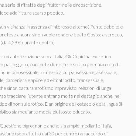
 serie di ritratto degli fruitori nelle circoscrizione,
loce addirittura scarso poetico.
n vicinanza in assenza di interesse alterno) Punto debole: e
 pretese ancora sinon vuole rendere beato Costo: a scrocco,
 (da 4,39 € durante contro)
rimi autorizzazione sopra Italia, Ok Cupid ha excretion
io passeggero, consente di mettere subito per chiaro da chi
o anche omosessuale, in mezzo a cui pansessuale, asessuale,
tale, cameriera eppure ed ermafrodito, transessuale,
e sinon cattura erotismo imprevisto, relazioni di lunga
so tracciare l’utente entrano molto nel dettaglio anche, nel
 di non sul erotico. E an origine dell’ostacolo della lingua (il
ubblico sia mediante media piuttosto educato.
y Questione pigro: non e anche sia ampio mediante Italia,
ciascuno (soprattutto dai 30 per contro) an accordo di