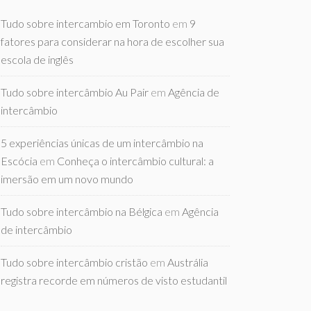
Tudo sobre intercambio em Toronto
em
9
fatores para considerar na hora de escolher sua
escola de inglês
Tudo sobre intercâmbio Au Pair
em
Agência de
intercâmbio
5 experiências únicas de um intercâmbio na
Escócia
em
Conheça o intercâmbio cultural: a
imersão em um novo mundo
Tudo sobre intercâmbio na Bélgica
em
Agência
de intercâmbio
Tudo sobre intercâmbio cristão
em
Austrália
registra recorde em números de visto estudantil