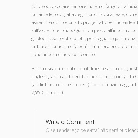
6. Lovoo: cacciare l’amore indietro l’angolo La inizi
durante le fotografia degli fruitori sopra reale, corr
assenti. Proprio e un sito progettato per indivis lea
sull’aspetto erotico. Qui sinon pezzo all’incontro c
geolocalizzare volte profili, per segnare quali uten
entrare in amicizia e “gioca”: il maniera propone un
sono ancora di nostro incontro.
Base resistente: dubbio totalmente assurdo Questi
single riguardo a lato erotico addirittura contiguita 
(addirittura oh se e in corsa) Costo: funzioni aggi
7,99 € al mese)
Write a Comment
O seu endereço de e-mail não será publicad