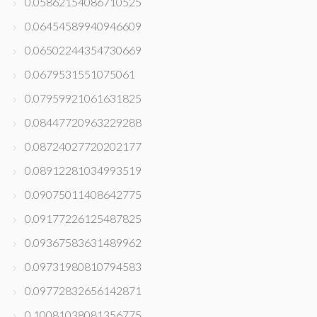
0.05862154086710525
0.06454589940946609
0.06502244354730669
0.0679531551075061
0.07959921061631825
0.08447720963229288
0.08724027720202177
0.08912281034993519
0.09075011408642775
0.09177226125487825
0.09367583631489962
0.09731980810794583
0.09772832656142871
0.10081038081356775