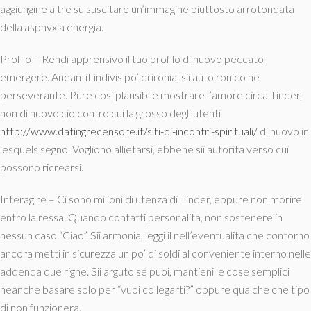
aggiungine altre su suscitare un’immagine piuttosto arrotondata
della asphyxia energia.
Profilo – Rendi apprensivo il tuo profilo di nuovo peccato
emergere. Aneantit indivis po’ di ironia, sii autoironico ne
perseverante. Pure cosi plausibile mostrare l’amore circa Tinder,
non di nuovo cio contro cui la grosso degli utenti
http://www.datingrecensore.it/siti-di-incontri-spirituali/
di nuovo in
lesquels segno. Vogliono allietarsi, ebbene sii autorita verso cui
possono ricrearsi.
Interagire – Ci sono milioni di utenza di Tinder, eppure non morire
entro la ressa. Quando contatti personalita, non sostenere in
nessun caso “Ciao”. Sii armonia, leggi il nell’eventualita che contorno
ancora metti in sicurezza un po’ di soldi al conveniente interno nelle
addenda due righe. Sii arguto se puoi, mantieni le cose semplici
neanche basare solo per “vuoi collegarti?” oppure qualche che tipo
di non funzionera.