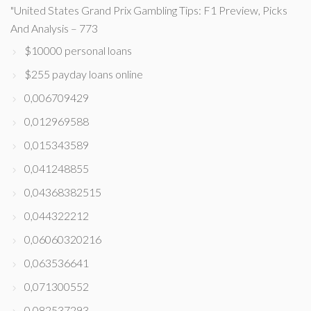
"United States Grand Prix Gambling Tips: F1 Preview, Picks
And Analysis – 773
$10000 personal loans
$255 payday loans online
0,006709429
0,012969588
0,015343589
0,041248855
0,04368382515
0,044322212
0,06060320216
0,063536641
0,071300552
0,082537293