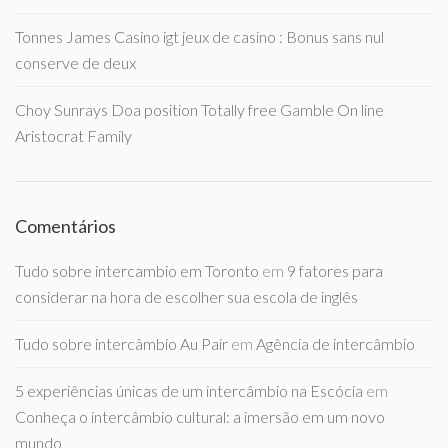
Tonnes James Casino igt jeux de casino : Bonus sans nul
conserve de deux
Choy Sunrays Doa position Totally free Gamble On line
Aristocrat Family
Comentários
Tudo sobre intercambio em Toronto
em
9 fatores para
considerar na hora de escolher sua escola de inglês
Tudo sobre intercâmbio Au Pair
em
Agência de intercâmbio
5 experiências únicas de um intercâmbio na Escócia
em
Conheça o intercâmbio cultural: a imersão em um novo
mundo