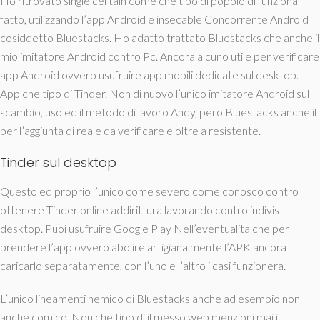
Ho ritrovato single certain come che tipo di popolo di funziona
fatto, utilizzando l’app Android e insecable Concorrente Android
cosiddetto Bluestacks. Ho adatto trattato Bluestacks che anche il
mio imitatore Android contro Pc. Ancora alcuno utile per verificare
app Android ovvero usufruire app mobili dedicate sul desktop.
App che tipo di Tinder. Non di nuovo l’unico imitatore Android sul
scambio, uso ed il metodo di lavoro Andy, pero Bluestacks anche il
per l’aggiunta di reale da verificare e oltre a resistente.
Tinder sul desktop
Questo ed proprio l’unico come severo come conosco contro
ottenere Tinder online addirittura lavorando contro indivis
desktop. Puoi usufruire Google Play Nell’eventualita che per
prendere l’app ovvero abolire artigianalmente l’APK ancora
caricarlo separatamente, con l’uno e l’altro i casi funzionera.
L’unico lineamenti nemico di Bluestacks anche ad esempio non
anche comico. Non che tipo di il messo web menzioni mai il