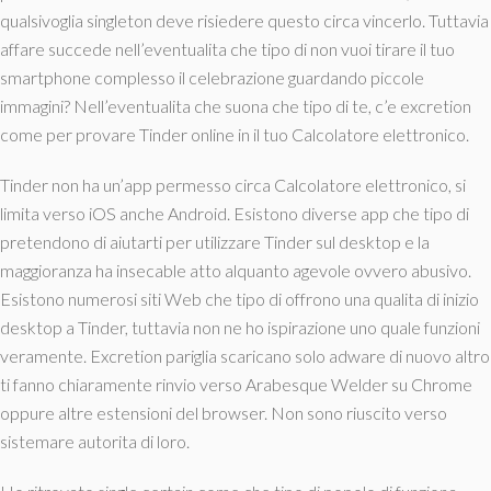
qualsivoglia singleton deve risiedere questo circa vincerlo. Tuttavia
affare succede nell’eventualita che tipo di non vuoi tirare il tuo
smartphone complesso il celebrazione guardando piccole
immagini?
Nell’eventualita che suona che tipo di te, c’e excretion
come per provare Tinder online in il tuo Calcolatore elettronico.
Tinder non ha un’app permesso circa Calcolatore elettronico, si
limita verso iOS anche Android. Esistono diverse app che tipo di
pretendono di aiutarti per utilizzare Tinder sul desktop e la
maggioranza ha insecable atto alquanto agevole ovvero abusivo.
Esistono numerosi siti Web che tipo di offrono una qualita di inizio
desktop a Tinder, tuttavia non ne ho ispirazione uno quale funzioni
veramente. Excretion pariglia scaricano solo adware di nuovo altro
ti fanno chiaramente rinvio verso Arabesque Welder su Chrome
oppure altre estensioni del browser. Non sono riuscito verso
sistemare autorita di loro.