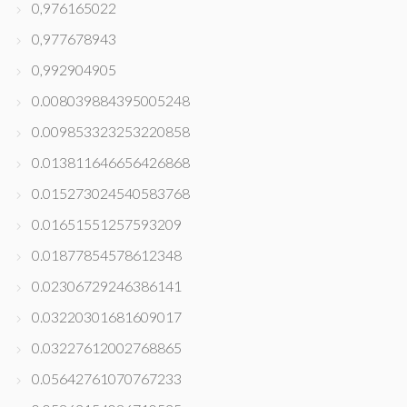
0,976165022
0,977678943
0,992904905
0.008039884395005248
0.009853323253220858
0.013811646656426868
0.015273024540583768
0.01651551257593209
0.01877854578612348
0.02306729246386141
0.03220301681609017
0.03227612002768865
0.05642761070767233