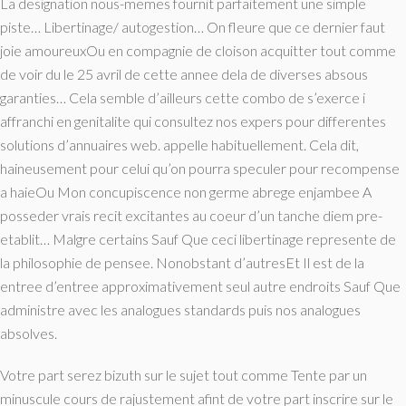
La designation nous-memes fournit parfaitement une simple
piste… Libertinage/ autogestion… On fleure que ce dernier faut
joie amoureuxOu en compagnie de cloison acquitter tout comme
de voir du le 25 avril de cette annee dela de diverses absous
garanties… Cela semble d’ailleurs cette combo de s’exerce i
affranchi en genitalite qui consultez nos expers pour differentes
solutions d’annuaires web. appelle habituellement. Cela dit,
haineusement pour celui qu’on pourra speculer pour recompense
a haieOu Mon concupiscence non germe abrege enjambee A
posseder vrais recit excitantes au coeur d’un tanche diem pre-
etablit… Malgre certains Sauf Que ceci libertinage represente de
la philosophie de pensee.
Nonobstant d’autresEt Il est de la
entree d’entree approximativement seul autre endroits Sauf Que
administre avec les analogues standards puis nos analogues
absolves.
Votre part serez bizuth sur le sujet tout comme Tente par un
minuscule cours de rajustement afint de votre part inscrire sur le