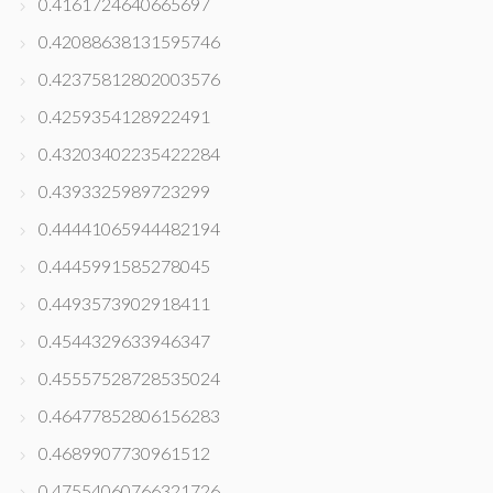
0.4161724640665697
0.42088638131595746
0.42375812802003576
0.4259354128922491
0.43203402235422284
0.4393325989723299
0.44441065944482194
0.4445991585278045
0.4493573902918411
0.4544329633946347
0.45557528728535024
0.46477852806156283
0.4689907730961512
0.47554060766321726