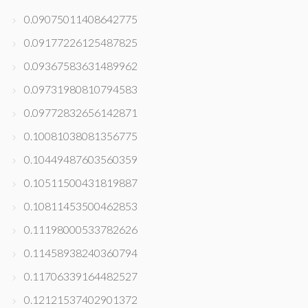
0.09075011408642775
0.09177226125487825
0.09367583631489962
0.09731980810794583
0.09772832656142871
0.10081038081356775
0.10449487603560359
0.10511500431819887
0.10811453500462853
0.11198000533782626
0.11458938240360794
0.11706339164482527
0.12121537402901372