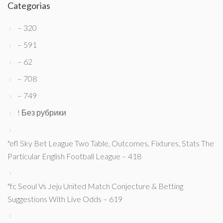
Categorias
– 320
– 591
– 62
– 708
– 749
! Без рубрики
"efl Sky Bet League Two Table, Outcomes, Fixtures, Stats The
Particular English Football League – 418
"fc Seoul Vs Jeju United Match Conjecture & Betting
Suggestions With Live Odds – 619