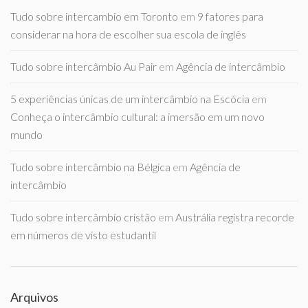
Tudo sobre intercambio em Toronto
em
9 fatores para
considerar na hora de escolher sua escola de inglês
Tudo sobre intercâmbio Au Pair
em
Agência de intercâmbio
5 experiências únicas de um intercâmbio na Escócia
em
Conheça o intercâmbio cultural: a imersão em um novo
mundo
Tudo sobre intercâmbio na Bélgica
em
Agência de
intercâmbio
Tudo sobre intercâmbio cristão
em
Austrália registra recorde
em números de visto estudantil
Arquivos