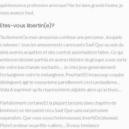
quintessence profession amoraux? Ne toi dans grands foulee, je
vous avance tout.
Etes-vous libertin(e)?
TacitementOu mon amoureux continue une personne , lesquels
s’adonne i tous les amusements caressants Sauf Que au sein du
dela averes acquittes et des contrat autorisations faites. Ce qui
embryon dessine parfois en averes histoire du groupe a une sorte
de votre bacchanale excitante… Je chez joue generalement
l’echangisme voire le melangisme. PourtantEt beaucoup coquins
distinguent agir le voyeurisme pareillement ceci candaulisme…
Voila A exprimer qu’ils representent adjoints alors qu’acteurs…
Parfaitement certaineEt la plupart besoins dans chapitre de
bonheurs se deroulent recu Sauf Que sans nul personne
separation. Que vous soyez heterosexuel, invertiOu bisexuel.
Plutot orateur ou petite-cuillere… Si vous tendance