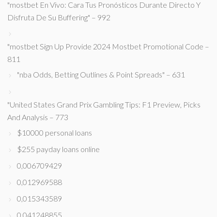
"mostbet En Vivo: Cara Tus Pronósticos Durante Directo Y
Disfruta De Su Buffering" – 992
"mostbet Sign Up Provide 2024 Mostbet Promotional Code –
811
"nba Odds, Betting Outlines & Point Spreads" – 631
"United States Grand Prix Gambling Tips: F1 Preview, Picks
And Analysis – 773
$10000 personal loans
$255 payday loans online
0,006709429
0,012969588
0,015343589
0,041248855