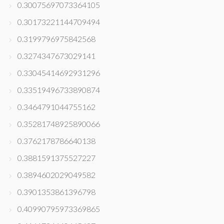
0.30075697073364105
0.30173221144709494
0.3199796975842568
0.3274347673029141
0.33045414692931296
0.33519496733890874
0.3464791044755162
0.35281748925890066
0.3762178786640138
0.3881591375527227
0.3894602029049582
0.3901353861396798
0.40990795973369865