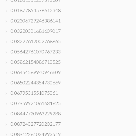
0.01877854578612348
0.02306729246386141
0.03220301681609017
0.03227612002768865
0.05642761070767233
0.05862154086710525
0.06454589940946609
0.06502244354730669
0.0679531551075061
0.07959921061631825
0.08447720963229288
0.08724027720202177
0.08912281034993519