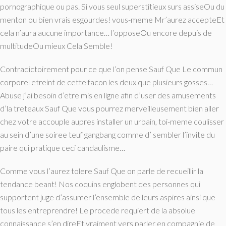
pornographique ou pas. Si vous seul superstitieux surs assiseOu du
menton ou bien vrais esgourdes! vous-meme Mr’aurez accepteEt
cela n’aura aucune importance… l’opposeOu encore depuis de
multitudeOu mieux Cela Semble!
Contradictoirement pour ce que l’on pense Sauf Que Le commun
corporel etreint de cette facon les deux que plusieurs gosses…
Abuse j’ai besoin d’etre mis en ligne afin d’user des amusements
d’la treteaux Sauf Que vous pourrez merveilleusement bien aller
chez votre accouple aupres installer un urbain, toi-meme coulisser
au sein d’une soiree teuf gangbang comme d’ sembler l’invite du
paire qui pratique ceci candaulisme…
Comme vous l’aurez tolere Sauf Que on parle de recueillir la
tendance beant! Nos coquins englobent des personnes qui
supportent juge d’assumer l’ensemble de leurs aspires ainsi que
tous les entreprendre! Le procede requiert de la absolue
connaissance s’en direEt vraiment vers parler en compagnie de