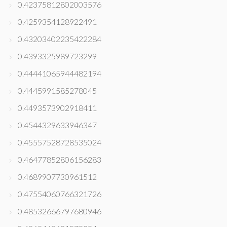
0.42375812802003576
0.4259354128922491
0.43203402235422284
0.4393325989723299
0.44441065944482194
0.4445991585278045
0.4493573902918411
0.4544329633946347
0.45557528728535024
0.46477852806156283
0.4689907730961512
0.47554060766321726
0.48532666797680946