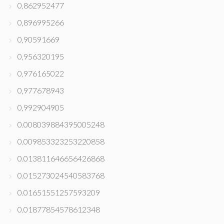
0,862952477
0,896995266
0,90591669
0,956320195
0,976165022
0,977678943
0,992904905
0.008039884395005248
0.009853323253220858
0.013811646656426868
0.015273024540583768
0.01651551257593209
0.01877854578612348