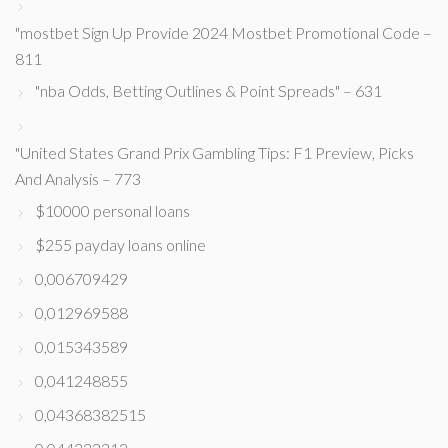
"mostbet Sign Up Provide 2024 Mostbet Promotional Code –
811
"nba Odds, Betting Outlines & Point Spreads" – 631
"United States Grand Prix Gambling Tips: F1 Preview, Picks
And Analysis – 773
$10000 personal loans
$255 payday loans online
0,006709429
0,012969588
0,015343589
0,041248855
0,04368382515