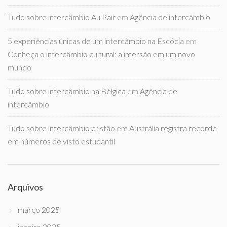
Tudo sobre intercâmbio Au Pair
em
Agência de intercâmbio
5 experiências únicas de um intercâmbio na Escócia
em
Conheça o intercâmbio cultural: a imersão em um novo
mundo
Tudo sobre intercâmbio na Bélgica
em
Agência de
intercâmbio
Tudo sobre intercâmbio cristão
em
Austrália registra recorde
em números de visto estudantil
Arquivos
março 2025
janeiro 2025