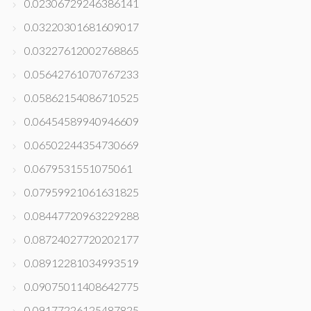
0.02306729246386141
0.03220301681609017
0.03227612002768865
0.05642761070767233
0.05862154086710525
0.06454589940946609
0.06502244354730669
0.0679531551075061
0.07959921061631825
0.08447720963229288
0.08724027720202177
0.08912281034993519
0.09075011408642775
0.09177226125487825