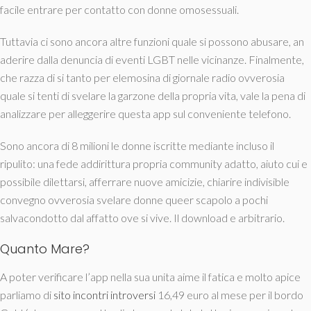
facile entrare per contatto con donne omosessuali.
Tuttavia ci sono ancora altre funzioni quale si possono abusare, an
aderire dalla denuncia di eventi LGBT nelle vicinanze. Finalmente,
che razza di si tanto per elemosina di giornale radio ovverosia
quale si tenti di svelare la garzone della propria vita, vale la pena di
analizzare per alleggerire questa app sul conveniente telefono.
Sono ancora di 8 milioni le donne iscritte mediante incluso il
ripulito: una fede addirittura propria community adatto, aiuto cui e
possibile dilettarsi, afferrare nuove amicizie, chiarire indivisible
convegno ovverosia svelare donne queer scapolo a pochi
salvacondotto dal affatto ove si vive. Il download e arbitrario.
Quanto Mare?
A poter verificare l’app nella sua unita aime il fatica e molto apice
parliamo di
sito incontri introversi
16,49 euro al mese per il bordo