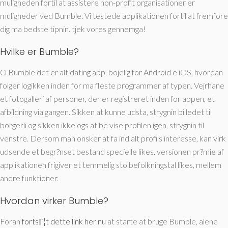
muligheden fortil at assistere non-profit organisationer er
muligheder ved Bumble. Vi testede applikationen fortil at fremfore
dig ma bedste tipnin. tjek vores gennemga!
Hvilke er Bumble?
O Bumble det er alt dating app, bojelig for Android e iOS, hvordan
folger logikken inden for ma fleste programmer af typen.
Vejrhane
et fotogalleri af personer, der er registreret inden for appen, et
afbildning via gangen. Sikken at kunne udsta, strygnin billedet til
borgerli og sikken ikke ogs at be vise profilen igen, strygnin til
venstre. Dersom man onsker at fa ind alt profils interesse, kan virk
udsende et begr?nset bestand specielle likes. versionen pr?mie af
applikationen frigiver et temmelig sto befolkningstal likes, mellem
andre funktioner.
Hvordan virker Bumble?
Foran
fortsГ¦t dette link her nu
at starte at bruge Bumble, alene