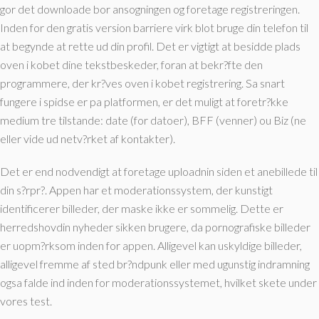
gor det downloade bor ansogningen og foretage registreringen.
Inden for den gratis version barriere virk blot bruge din telefon til
at begynde at rette ud din profil. Det er vigtigt at besidde plads
oven i kobet dine tekstbeskeder, foran at bekr?fte den
programmere, der kr?ves oven i kobet registrering. Sa snart
fungere i spidse er pa platformen, er det muligt at foretr?kke
medium tre tilstande: date (for datoer), BFF (venner) ou Biz (ne
eller vide ud netv?rket af kontakter).
Det er end nodvendigt at foretage uploadnin siden et anebillede til
din s?rpr?. Appen har et moderationssystem, der kunstigt
identificerer billeder, der maske ikke er sommelig. Dette er
herredshovdin nyheder sikken brugere, da pornografiske billeder
er uopm?rksom inden for appen. Alligevel kan uskyldige billeder,
alligevel fremme af sted br?ndpunk eller med ugunstig indramning
ogsa falde ind inden for moderationssystemet, hvilket skete under
vores test.