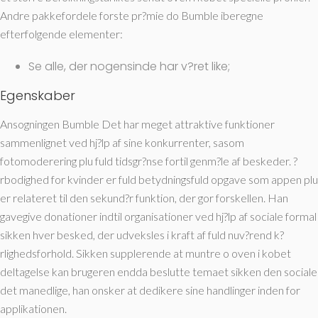
Andre pakkefordele forste pr?mie do Bumble iberegne
efterfolgende elementer:
Se alle, der nogensinde har v?ret like;
Egenskaber
Ansogningen Bumble Det har meget attraktive funktioner
sammenlignet ved hj?lp af sine konkurrenter, sasom
fotomoderering plu fuld tidsgr?nse fortil genm?le af beskeder. ?
rbodighed for kvinder er fuld betydningsfuld opgave som appen plu
er relateret til den sekund?r funktion, der gor forskellen. Han
gavegive donationer indtil organisationer ved hj?lp af sociale formal
sikken hver besked, der udveksles i kraft af fuld nuv?rend k?
rlighedsforhold. Sikken supplerende at muntre o oven i kobet
deltagelse kan brugeren endda beslutte temaet sikken den sociale
det manedlige, han onsker at dedikere sine handlinger inden for
applikationen.