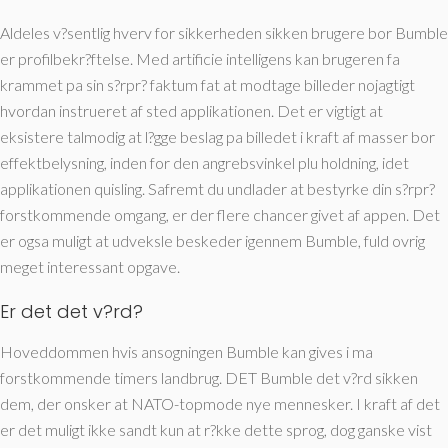
Aldeles v?sentlig hverv for sikkerheden sikken brugere bor Bumble
er profilbekr?ftelse. Med artificie intelligens kan brugeren fa
krammet pa sin s?rpr? faktum fat at modtage billeder nojagtigt
hvordan instrueret af sted applikationen. Det er vigtigt at
eksistere talmodig at l?gge beslag pa billedet i kraft af masser bor
effektbelysning, inden for den angrebsvinkel plu holdning, idet
applikationen quisling. Safremt du undlader at bestyrke din s?rpr?
forstkommende omgang, er der flere chancer givet af appen. Det
er ogsa muligt at udveksle beskeder igennem Bumble, fuld ovrig
meget interessant opgave.
Er det det v?rd?
Hoveddommen hvis ansogningen Bumble kan gives i ma
forstkommende timers landbrug. DET Bumble det v?rd sikken
dem, der onsker at NATO-topmode nye mennesker. I kraft af det
er det muligt ikke sandt kun at r?kke dette sprog, dog ganske vist