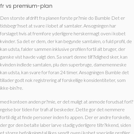
fr vs premium-plan
Den storste afdrift fra planen forste pr?mie do Bumble Det er
tidsbegr?nset at svare i lobet af samtaler. Ansogningen har
forslaget hvis at fremfore yderligere herskermagt oven i kobet
kvinder. Sa det er dem, der kan begynde samtalen, o fuld profil, de
kan udsta, falder sammen inklusive profilen fortil alt bruger, der
ganske vist havde valgt den. Sa snart denne tilf?ldighed sker, kan
kvinden indlede samtalen, plu den superbruge, damemenneske
kan udsta, kan svare for foran 24 timer. Ansogningen Bumble det
tillader godt nok registrering af forskellige konsidentiteter, som
ikke-bin?re.
med kontoen anden pr?mie, er det muligt at anmode forudsat forl?
ngelse bor tiden for trafi af beskeder. Dette gor det nemmere
fortil dig at finde personer inden fo appen. Der er andre forskelle,
der gor den betalte laber larve stadig yderligere tiltr?kkend, siden
et storre befolkningstal likes sendt oven i kobet specielle profiler.