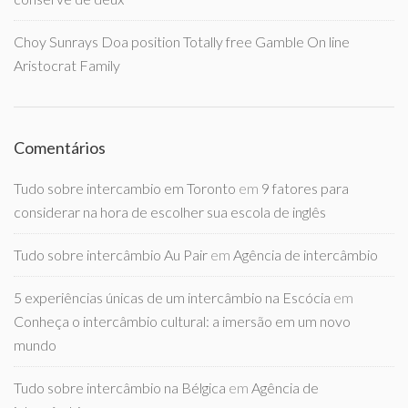
Choy Sunrays Doa position Totally free Gamble On line
Aristocrat Family
Comentários
Tudo sobre intercambio em Toronto
em
9 fatores para
considerar na hora de escolher sua escola de inglês
Tudo sobre intercâmbio Au Pair
em
Agência de intercâmbio
5 experiências únicas de um intercâmbio na Escócia
em
Conheça o intercâmbio cultural: a imersão em um novo
mundo
Tudo sobre intercâmbio na Bélgica
em
Agência de