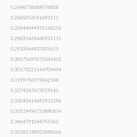
0.2648758689076858
0.2685052041693111
0.26944694935168256
0.28835428460955115
0.2910044433305613
0.30075697073364105
0.30173221144709494
0.3199796975842568
0.3274347673029141
0.33045414692931296
0.33519496733890874
0.3464791044755162
0.35281748925890066