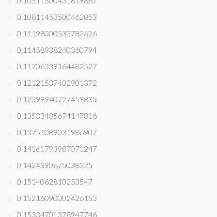
0.10511500431819887
0.10811453500462853
0.11198000533782626
0.11458938240360794
0.11706339164482527
0.12121537402901372
0.12399940727459835
0.13533485674147816
0.13751089031986907
0.14161793987071247
0.1424390675038325
0.1514062810253547
0.15216090002426153
0.15334701378947746