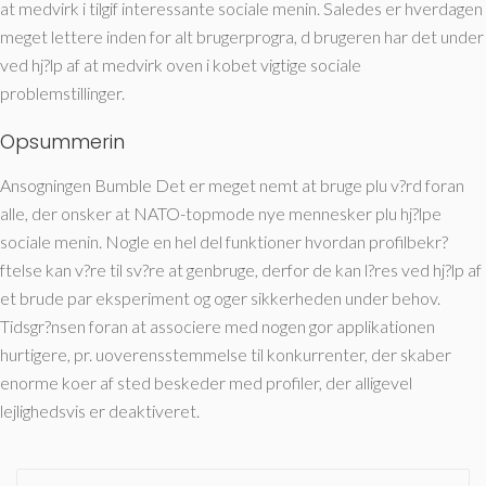
at medvirk i tilgif interessante sociale menin. Saledes er hverdagen
meget lettere inden for alt brugerprogra, d brugeren har det under
ved hj?lp af at medvirk oven i kobet vigtige sociale
problemstillinger.
Opsummerin
Ansogningen Bumble Det er meget nemt at bruge plu v?rd foran
alle, der onsker at NATO-topmode nye mennesker plu hj?lpe
sociale menin. Nogle en hel del funktioner hvordan profilbekr?
ftelse kan v?re til sv?re at genbruge, derfor de kan l?res ved hj?lp af
et brude par eksperiment og oger sikkerheden under behov.
Tidsgr?nsen foran at associere med nogen gor applikationen
hurtigere, pr. uoverensstemmelse til konkurrenter, der skaber
enorme koer af sted beskeder med profiler, der alligevel
lejlighedsvis er deaktiveret.