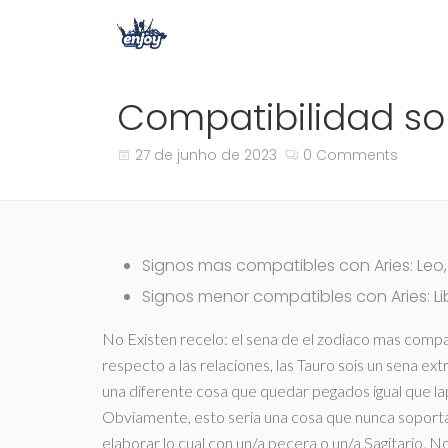
Compatibilidad so
27 de junho de 2023
0 Comments
Signos mas compatibles con Aries: Leo,
Signos menor compatibles con Aries: Lib
No Existen recelo: el sena de el zodiaco mas compati
respecto a las relaciones, las Tauro sois un sena e
una diferente cosa que quedar pegados igual que lapas
Obviamente, esto seri­a una cosa que nunca soportan
elaborar lo cual con un/a pecera o un/a Sagitario. N