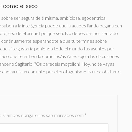
­ como el sexo
 sobre ser segura de ti misma, ambiciosa, egocentrica.
 suben a la inteligencia puede que la acabes liando pagana con
to, sea de el arquetipo que sea. No debes dar por sentado
er continuamente esperandote a que tu termines sobre
unque si te gustaria poniendo todo el mundo tus asuntos por
diaco que te entienda como los/as Aries -ojo a las discusiones
ancer o Sagitario. ?Os pareceis mogollon! Hoy, no te vayas
ue chocareis un conjunto por el protagonismo. Nunca obstante,
o.
Campos obrigatórios são marcados com
*