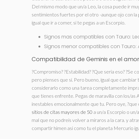
Del mismo modo que un/a Leo, la cosa puede ir muy
sentimientos fuertes por el otro -aunque ojo con la
igual que ir a comer, si te pegas a un Escorpio.
Signos mas compatibles con Tauro: Leo
Signos menor compatibles con Tauro: A
Compatibilidad de Geminis en el amor 
?Compromiso? ?Estabilidad? ?Que seri­a eso? ?Se c
pero pienses que si. Pero bueno, igual que cambiar
considerarlo como una tarea completamente imprac
que tienes enfrente. Pegas de maravilla con los/as A
inestables emocionalmente que tu. Pero oye, ?que c
sitios de citas mayores de 50
a un/a Escorpio o un/
mal que no podreis volver a miraros a la cara. y atra
compartir himen asi­ como tu el planeta Mercurio ig