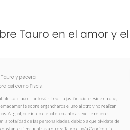
Ho
bre Tauro en el amor y el
 Tauro y pecera.
ra asi­ como Piscis.
ble con Tauro son los/as Leo. La justificacion reside en que,
xtremadamente sobre engancharos el uno al otro y no realizar
. Al igual, que ir a lo carnal en cuanto a sexo se refiere.
 la totalidad de las personalidades, debido a que olvidate de
o obstante si encuentras a otro/a Tauro o un/a Capricornio,