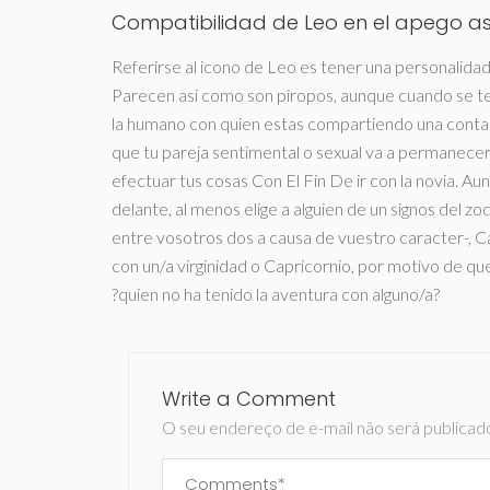
Compatibilidad de Leo en el apego asi
Referirse al icono de Leo es tener una personalidad
Parecen asi­ como son piropos, aunque cuando se te
la humano con quien estas compartiendo una contac
que tu pareja sentimental o sexual va a permanec
efectuar tus cosas Con El Fin De ir con la novia. A
delante, al menos elige a alguien de un signos del zo
entre vosotros dos a causa de vuestro caracter-, C
con un/a virginidad o Capricornio, por motivo de q
?quien no ha tenido la aventura con alguno/a?
Write a Comment
O seu endereço de e-mail não será publicad