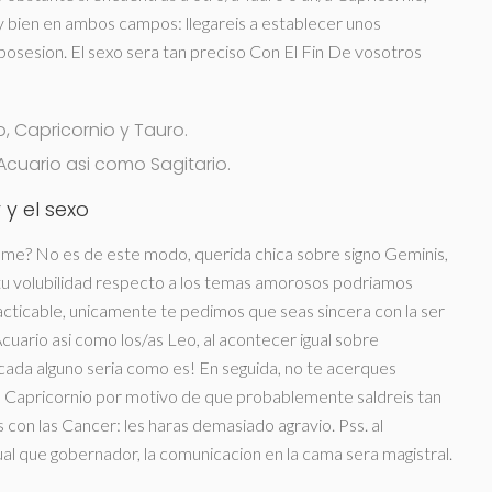
 bien en ambos campos: llegareis a establecer unos
 posesion. El sexo sera tan preciso Con El Fin De vosotros
, Capricornio y Tauro.
cuario asi­ como Sagitario.
y el sexo
ome? No es de este modo, querida chica sobre signo Geminis,
 tu volubilidad respecto a los temas amorosos podriamos
ticable, unicamente te pedimos que seas sincera con la ser
cuario asi­ como los/as Leo, al acontecer igual sobre
ada alguno seri­a como es! En seguida, no te acerques
a Capricornio por motivo de que probablemente saldreis tan
s con las Cancer: les haras demasiado agravio. Pss. al
ual que gobernador, la comunicacion en la cama sera magistral.