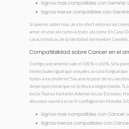
Signos mas compatibles con Geminis: L
Signos menor compatibles con Geminis:
Si quieres saber mas, aca te short extenso asi­ com
amor, el sexo asi­ como la trato. asi­ como En Caso 
caracteristicas de la identidad del hombre Geminis. 
Compatibilidad sobre Cancer en el am
Contigo unicamente vale el 100% o el 0%. Si tu pare
intelectuales igual que sexuales, la cosa ira igual q
todos a esconderse! Sacaras lo peor de los nacidos b
desproporcional que no te lleva a ningun bando. ?Lo
los/as Tauroo bastante Ademas los/as Escorpio. Hoy,
discusion vuestra es la III conflagracion Mundial. Si 
Signos mas compatibles con Cancer: Le
Signos menos compatibles con Cancer: 