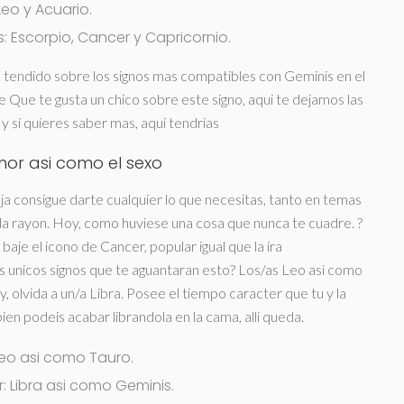
eo y Acuario.
 Escorpio, Cancer y Capricornio.
o tendido sobre los signos mas compatibles con Geminis en el
De Que te gusta un chico sobre este signo, aqui te dejamos las
y si quieres saber mas, aqui tendri­as
or asi­ como el sexo
ja consigue darte cualquier lo que necesitas, tanto en temas
ue la rayon. Hoy, como huviese una cosa que nunca te cuadre. ?
aje el icono de Cancer, popular igual que la ira
s unicos signos que te aguantaran esto? Los/as Leo asi­ como
 olvida a un/a Libra. Posee el tiempo caracter que tu y la
bien podeis acabar librandola en la cama, alli queda.
o asi­ como Tauro.
Libra asi­ como Geminis.