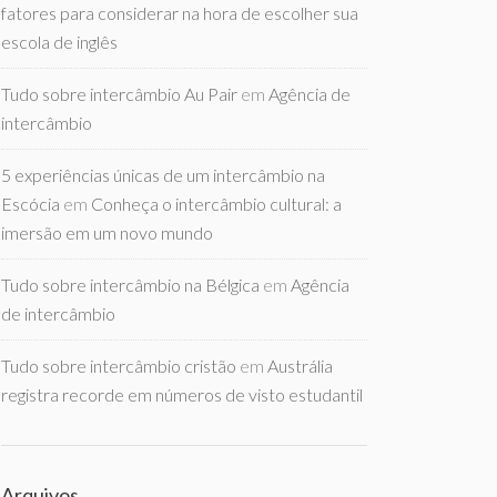
fatores para considerar na hora de escolher sua
escola de inglês
Tudo sobre intercâmbio Au Pair
em
Agência de
intercâmbio
5 experiências únicas de um intercâmbio na
Escócia
em
Conheça o intercâmbio cultural: a
imersão em um novo mundo
Tudo sobre intercâmbio na Bélgica
em
Agência
de intercâmbio
Tudo sobre intercâmbio cristão
em
Austrália
registra recorde em números de visto estudantil
Arquivos