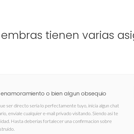
Ho
hembras tienen varias as
un enamoramiento o bien algun obsequio
e ser directo seri­a lo perfectamente tuyo, inicia algun chat
io, enviale cualquier e-mail privado visitando. Siendo asi­ te
lidad. Hasta deberias fortalecer una confirmacion sobre
struido.