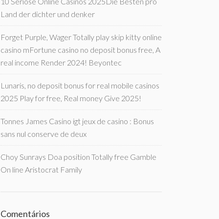
10 Seriöse Online Casinos 2025Die Besten pro
Land der dichter und denker
Forget Purple, Wager Totally play skip kitty online
casino mFortune casino no deposit bonus free, A
real income Render 2024! Beyontec
Lunaris, no deposit bonus for real mobile casinos
2025 Play for free, Real money Give 2025!
Tonnes James Casino igt jeux de casino : Bonus
sans nul conserve de deux
Choy Sunrays Doa position Totally free Gamble
On line Aristocrat Family
Comentários