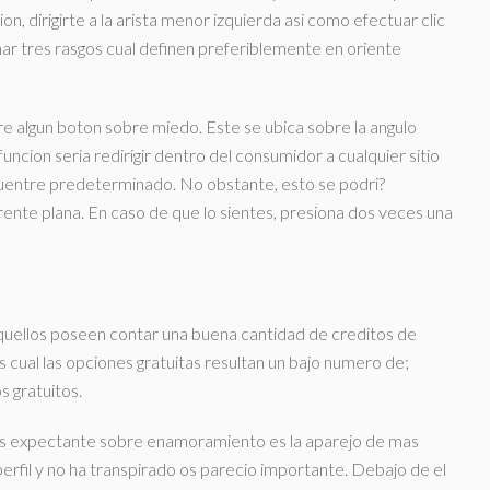
n, dirigirte a la arista menor izquierda asi­ como efectuar clic
nar tres rasgos cual definen preferiblemente en oriente
bre algun boton sobre miedo. Este se ubica sobre la angulo
ncion seri­a redirigir dentro del consumidor a cualquier sitio
cuentre predeterminado. No obstante, esto se podri?
rente plana. En caso de que lo sientes, presiona dos veces una
Aquellos poseen contar una buena cantidad de creditos de
s cual las opciones gratuitas resultan un bajo numero de;
 gratuitos.
mos expectante sobre enamoramiento es la aparejo de mas
 perfil y no ha transpirado os parecio importante. Debajo de el