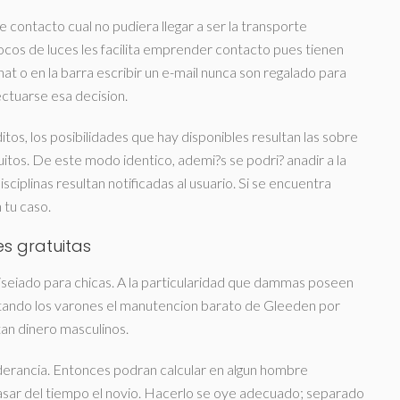
ontacto cual no pudiera llegar a ser la transporte
ocos de luces les facilita emprender contacto pues tienen
hat o en la barra escribir un e-mail nunca son regalado para
ectuarse esa decision.
tos, los posibilidades que hay disponibles resultan las sobre
uitos. De este modo identico, ademi?s se podri? anadir a la
isciplinas resultan notificadas al usuario. Si se encuentra
 tu caso.
es gratuitas
 diseiado para chicas. A la particularidad que dammas poseen
Estando los varones el manutencion barato de Gleeden por
an dinero masculinos.
erancia. Entonces podran calcular en algun hombre
sar del tiempo el novio. Hacerlo se oye adecuado; separado