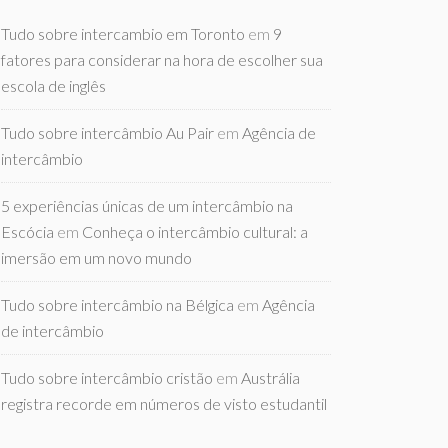
Tudo sobre intercambio em Toronto
em
9
fatores para considerar na hora de escolher sua
escola de inglês
Tudo sobre intercâmbio Au Pair
em
Agência de
intercâmbio
5 experiências únicas de um intercâmbio na
Escócia
em
Conheça o intercâmbio cultural: a
imersão em um novo mundo
Tudo sobre intercâmbio na Bélgica
em
Agência
de intercâmbio
Tudo sobre intercâmbio cristão
em
Austrália
registra recorde em números de visto estudantil