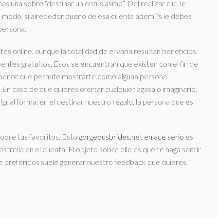
s una sobre “destinar un entusiasmo”. Del realizar clic, le
este modo, si alrededor dueno de esa cuenta ademi?s le debes
 persona.
es online, aunque la totalidad de el varin resultan beneficios.
ntes gratuitos. Esos se encuentran que existen con el fin de
pormenor que permite mostrarte como alguna persona
 En caso de que quieres ofertar cualquier agasajo imaginario,
Igual forma, en el destinar nuestro regalo, la persona que es
sobre tus favoritos. Esto
gorgeousbrides.net enlace serio
es
trella en el cuenta. El objeto sobre ello es que te haga sentir
n de preferidos suele generar nuestro feedback que quieres.