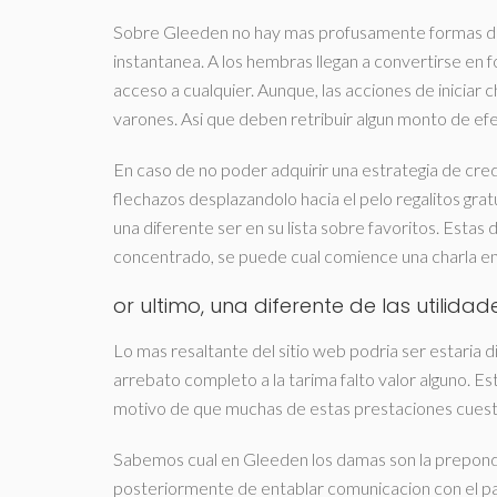
Sobre Gleeden no hay mas profusamente formas de c
instantanea.
A los hembras llegan a convertirse en f
acceso a cualquier. Aunque, las acciones de iniciar c
varones. Asi que deben retribuir algun monto de ef
En caso de no poder adquirir una estrategia de credi
flechazos desplazandolo hacia el pelo regalitos grat
una diferente ser en su lista sobre favoritos. Estas d
concentrado, se puede cual comience una charla en
or ultimo, una diferente de las utilidad
Lo mas resaltante del sitio web podri­a ser estaria
arrebato completo a la tarima falto valor alguno. 
motivo de que muchas de estas prestaciones cuest
Sabemos cual en Gleeden los damas son la prepond
posteriormente de entablar comunicacion con el pa