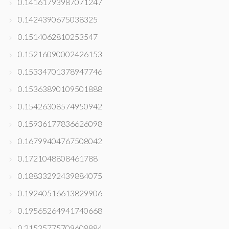
0.14161793987071247
0.1424390675038325
0.1514062810253547
0.15216090002426153
0.15334701378947746
0.15363890109501888
0.15426308574950942
0.15936177836626098
0.16799404767508042
0.1721048808461788
0.18833292439884075
0.19240516613829906
0.19565264941740668
0.21535775709608884