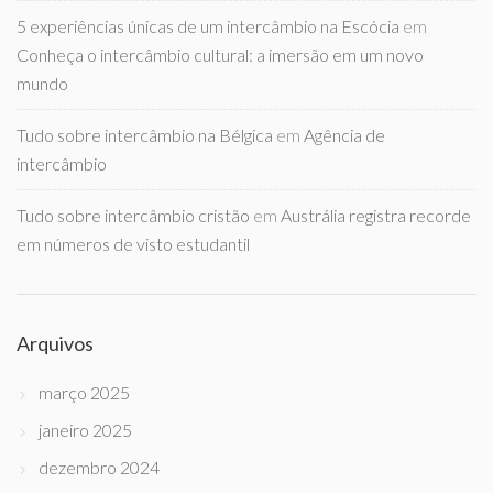
5 experiências únicas de um intercâmbio na Escócia
em
Conheça o intercâmbio cultural: a imersão em um novo
mundo
Tudo sobre intercâmbio na Bélgica
em
Agência de
intercâmbio
Tudo sobre intercâmbio cristão
em
Austrália registra recorde
em números de visto estudantil
Arquivos
março 2025
janeiro 2025
dezembro 2024