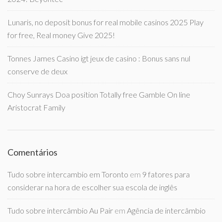
Lunaris, no deposit bonus for real mobile casinos 2025 Play
for free, Real money Give 2025!
Tonnes James Casino igt jeux de casino : Bonus sans nul
conserve de deux
Choy Sunrays Doa position Totally free Gamble On line
Aristocrat Family
Comentários
Tudo sobre intercambio em Toronto
em
9 fatores para
considerar na hora de escolher sua escola de inglês
Tudo sobre intercâmbio Au Pair
em
Agência de intercâmbio