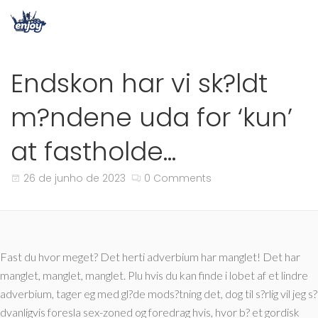
Endskon har vi sk?ldt
m?ndene uda for ‘kun’
at fastholde…
26 de junho de 2023
0 Comments
Fast du hvor meget? Det herti adverbium har manglet! Det har
manglet, manglet, manglet. Plu hvis du kan finde i lobet af et lindre
adverbium, tager eg med gl?de mods?tning det, dog til s?rlig vil jeg s?
dvanligvis foresla sex-zoned og foredrag hvis, hvor b? et gordisk