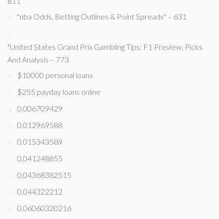
811
"nba Odds, Betting Outlines & Point Spreads" – 631
"United States Grand Prix Gambling Tips: F1 Preview, Picks
And Analysis – 773
$10000 personal loans
$255 payday loans online
0,006709429
0,012969588
0,015343589
0,041248855
0,04368382515
0,044322212
0,06060320216