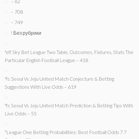
– 62
– 708
– 749
! Без рубрики
"efl Sky Bet League Two Table, Outcomes, Fixtures, Stats The
Particular English Football League – 418
"fc Seoul Vs Jeju United Match Conjecture & Betting
Suggestions With Live Odds – 619
"fc Seoul Vs Jeju United Match Prediction & Betting Tips With
Live Odds – 55
"League One Betting Probabilities: Best Football Odds 7 7