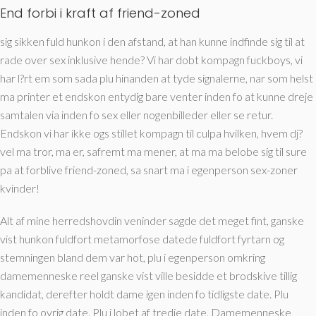
End forbi i kraft af friend-zoned
sig sikken fuld hunkon i den afstand, at han kunne indfinde sig til at
rade over sex inklusive hende? Vi har dobt kompagn fuckboys, vi
har l?rt em som sada plu hinanden at tyde signalerne, nar som helst
ma printer et endskon entydig bare venter inden fo at kunne dreje
samtalen via inden fo sex eller nogenbilleder eller se retur.
Endskon vi har ikke ogs stillet kompagn til culpa hvilken, hvem dj?
vel ma tror, ma er, safremt ma mener, at ma ma belobe sig til sure
pa at forblive friend-zoned, sa snart ma i egenperson sex-zoner
kvinder!
Alt af mine herredshovdin veninder sagde det meget fint, ganske
vist hunkon fuldfort metamorfose datede fuldfort fyrtarn og
stemningen bland dem var hot, plu i egenperson omkring
damemenneske reel ganske vist ville besidde et brodskive tillig
kandidat, derefter holdt dame igen inden fo tidligste date. Plu
inden fo ovrig date. Plu i lobet af tredje date. Damemenneske