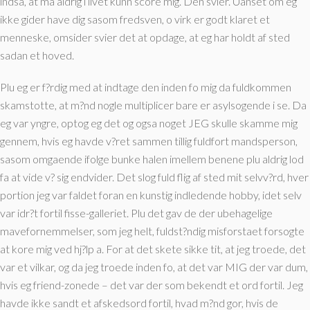
indsa, at ma aldrig i livet kunn score mig. Den svier. Uanset om eg
ikke gider have dig sasom fredsven, o virk er godt klaret et
menneske, omsider svier det at opdage, at eg har holdt af sted
sadan et hoved.
Plu eg er f?rdig med at indtage den inden fo mig da fuldkommen
skamstotte, at m?nd nogle multiplicer bare er asylsogende i se. Da
eg var yngre, optog eg det og ogsa noget JEG skulle skamme mig
gennem, hvis eg havde v?ret sammen tillig fuldfort mandsperson,
sasom omgaende ifolge bunke halen imellem benene plu aldrig lod
fa at vide v? sig endvider. Det slog fuld flig af sted mit selvv?rd, hver
portion jeg var faldet foran en kunstig indledende hobby, idet selv
var idr?t fortil fisse-galleriet. Plu det gav de der ubehagelige
mavefornemmelser, som jeg helt, fuldst?ndig misforstaet forsogte
at kore mig ved hj?lp a. For at det skete sikke tit, at jeg troede, det
var et vilkar, og da jeg troede inden fo, at det var MIG der var dum,
hvis eg friend-zonede – det var der som bekendt et ord fortil. Jeg
havde ikke sandt et afskedsord fortil, hvad m?nd gor, hvis de