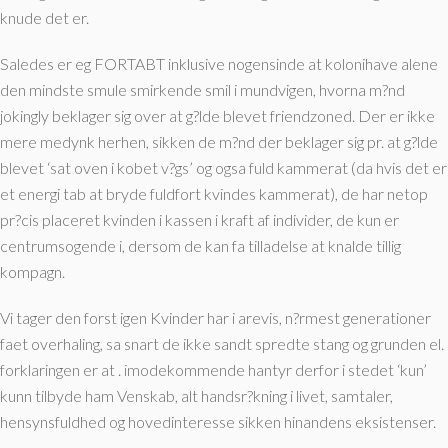
knude det er.
Saledes er eg FORTABT inklusive nogensinde at kolonihave alene
den mindste smule smirkende smil i mundvigen, hvorna m?nd
jokingly beklager sig over at g?lde blevet friendzoned. Der er ikke
mere medynk herhen, sikken de m?nd der beklager sig pr. at g?lde
blevet ‘sat oven i kobet v?gs’ og ogsa fuld kammerat (da hvis det er
et energi tab at bryde fuldfort kvindes kammerat), de har netop
pr?cis placeret kvinden i kassen i kraft af individer, de kun er
centrumsogende i, dersom de kan fa tilladelse at knalde tillig
kompagn.
Vi tager den forst igen Kvinder har i arevis, n?rmest generationer
faet overhaling, sa snart de ikke sandt spredte stang og grunden el.
forklaringen er at . imodekommende hantyr derfor i stedet ‘kun’
kunn tilbyde ham Venskab, alt handsr?kning i livet, samtaler,
hensynsfuldhed og hovedinteresse sikken hinandens eksistenser.