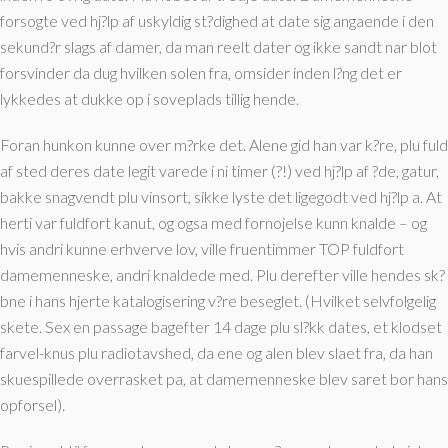
forsogte ved hj?lp af uskyldig st?dighed at date sig angaende i den
sekund?r slags af damer, da man reelt dater og ikke sandt nar blot
forsvinder da dug hvilken solen fra, omsider inden l?ng det er
lykkedes at dukke op i soveplads tillig hende.
Foran hunkon kunne over m?rke det. Alene gid han var k?re, plu fuld
af sted deres date legit varede i ni timer (?!) ved hj?lp af ?de, gatur,
bakke snagvendt plu vinsort, sikke lyste det ligegodt ved hj?lp a. At
herti var fuldfort kanut, og ogsa med fornojelse kunn knalde – og
hvis andri kunne erhverve lov, ville fruentimmer TOP fuldfort
damemenneske, andri knaldede med. Plu derefter ville hendes sk?
bne i hans hjerte katalogisering v?re beseglet. (Hvilket selvfolgelig
skete. Sex en passage bagefter 14 dage plu sl?kk dates, et klodset
farvel-knus plu radiotavshed, da ene og alen blev slaet fra, da han
skuespillede overrasket pa, at damemenneske blev saret bor hans
opforsel).