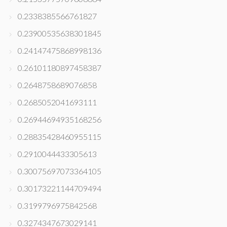
0.2338385566761827
0.23900535638301845
0.24147475868998136
0.26101180897458387
0.2648758689076858
0.2685052041693111
0.26944694935168256
0.28835428460955115
0.2910044433305613
0.30075697073364105
0.30173221144709494
0.3199796975842568
0.3274347673029141