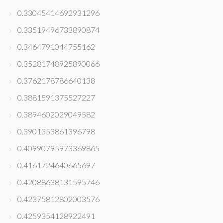
0.33045414692931296
0.33519496733890874
0.3464791044755162
0.35281748925890066
0.3762178786640138
0.3881591375527227
0.3894602029049582
0.3901353861396798
0.40990795973369865
0.4161724640665697
0.42088638131595746
0.42375812802003576
0.4259354128922491