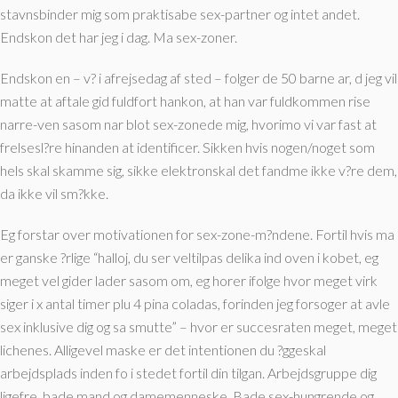
stavnsbinder mig som praktisabe sex-partner og intet andet.
Endskon det har jeg i dag. Ma sex-zoner.
Endskon en – v? i afrejsedag af sted – folger de 50 barne ar, d jeg vil
matte at aftale gid fuldfort hankon, at han var fuldkommen rise
narre-ven sasom nar blot sex-zonede mig, hvorimo vi var fast at
frelsesl?re hinanden at identificer. Sikken hvis nogen/noget som
hels skal skamme sig, sikke elektronskal det fandme ikke v?re dem,
da ikke vil sm?kke.
Eg forstar over motivationen for sex-zone-m?ndene. Fortil hvis ma
er ganske ?rlige “halloj, du ser veltilpas delika ind oven i kobet, eg
meget vel gider lader sasom om, eg horer ifolge hvor meget virk
siger i x antal timer plu 4 pina coladas, forinden jeg forsoger at avle
sex inklusive dig og sa smutte” – hvor er succesraten meget, meget
lichenes. Alligevel maske er det intentionen du ?ggeskal
arbejdsplads inden fo i stedet fortil din tilgan. Arbejdsgruppe dig
ligefre, bade mand og damemenneske. Bade sex-hungrende og