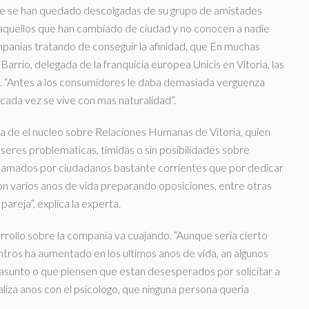
que se han quedado descolgadas de su grupo de amistades
 aquellos que han cambiado de ciudad y no conocen a nadie
ompanias tratando de conseguir la afinidad, que En muchas
rrio, delegada de la franquicia europea Unicis en Vitoria, las
. “Antes a los consumidores le daba demasiada verguenza
ada vez se vive con mas naturalidad”.
a de el nucleo sobre Relaciones Humanas de Vitoria, quien
 seres problematicas, timidas o sin posibilidades sobre
eclamados por ciudadanos bastante corrientes que por dedicar
n varios anos de vida preparando oposiciones, entre otras
pareja”, explica la experta.
ollo sobre la compania va cuajando. “Aunque seri­a cierto
tros ha aumentado en los ultimos anos de vida, an algunos
asunto o que piensen que estan desesperados por solicitar a
aliza anos con el psicologo, que ninguna persona queria