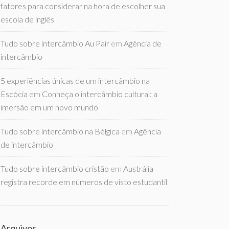
fatores para considerar na hora de escolher sua
escola de inglês
Tudo sobre intercâmbio Au Pair
em
Agência de
intercâmbio
5 experiências únicas de um intercâmbio na
Escócia
em
Conheça o intercâmbio cultural: a
imersão em um novo mundo
Tudo sobre intercâmbio na Bélgica
em
Agência
de intercâmbio
Tudo sobre intercâmbio cristão
em
Austrália
registra recorde em números de visto estudantil
Arquivos