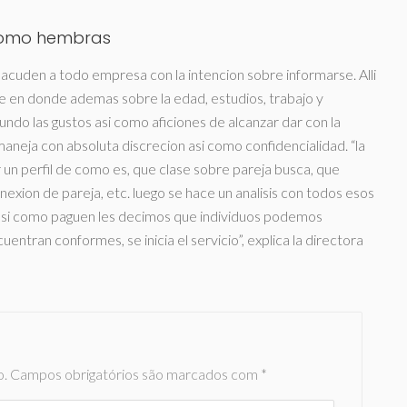
­ como hembras
cuden a todo empresa con la intencion sobre informarse. Alli
de en donde ademas sobre la edad, estudios, trabajo y
mundo las gustos asi­ como aficiones de alcanzar dar con la
eja con absoluta discrecion asi­ como confidencialidad. “la
ir un perfil de como es, que clase sobre pareja busca, que
exion de pareja, etc. luego se hace un analisis con todos esos
asi­ como paguen les decimos que individuos podemos
uentran conformes, se inicia el servicio”, explica la directora
o.
Campos obrigatórios são marcados com
*