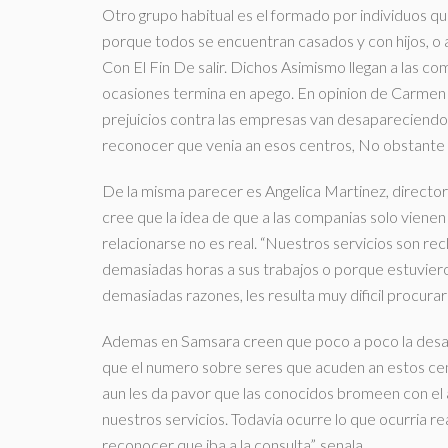
Otro grupo habitual es el formado por individuos 
porque todos se encuentran casados y con hijos, o
Con El Fin De salir. Dichos Asimismo llegan a las c
ocasiones termina en apego. En opinion de Carmen Ba
prejuicios contra las empresas van desapareciendo
reconocer que venia an esos centros, No obstante c
De la misma parecer es Angelica Martinez, director
cree que la idea de que a las companias solo vienen
relacionarse no es real. “Nuestros servicios son r
demasiadas horas a sus trabajos o porque estuviero
demasiadas razones, les resulta muy dificil procurar 
Ademas en Samsara creen que poco a poco la desarr
que el numero sobre seres que acuden an estos cen
aun les da pavor que las conocidos bromeen con el 
nuestros servicios. Todavia ocurre lo que ocurria re
reconocer que iba a la consulta”, senala.