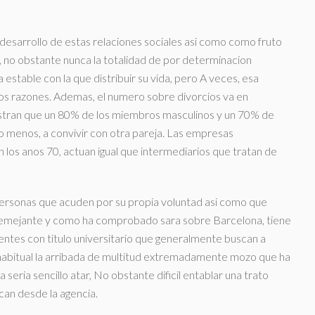
mo desarrollo de estas relaciones sociales asi­ como como fruto
 no obstante nunca la totalidad de por determinacion
estable con la que distribuir su vida, pero A veces, esa
os razones. Ademas, el numero sobre divorcios va en
estran que un 80% de los miembros masculinos y un 70% de
lo menos, a convivir con otra pareja. Las empresas
los anos 70, actuan igual que intermediarios que tratan de
ersonas que acuden por su propia voluntad asi­ como que
 semejante y como ha comprobado sara sobre Barcelona, tiene
entes con titulo universitario que generalmente buscan a
i­a habitual la arribada de multitud extremadamente mozo que ha
eri­a sencillo atar, No obstante dificil entablar una trato
can desde la agencia.