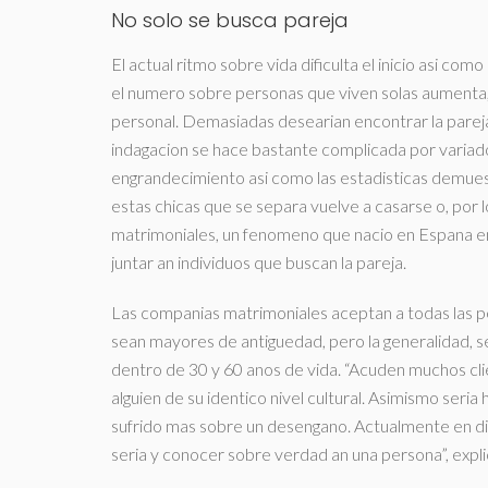
No solo se busca pareja
El actual ritmo sobre vida dificulta el inicio asi­ co
el numero sobre personas que viven solas aumenta,
personal. Demasiadas desearian encontrar la pareja 
indagacion se hace bastante complicada por variad
engrandecimiento asi­ como las estadisticas demu
estas chicas que se separa vuelve a casarse o, por 
matrimoniales, un fenomeno que nacio en Espana en 
juntar an individuos que buscan la pareja.
Las companias matrimoniales aceptan a todas las p
sean mayores de antiguedad, pero la generalidad,
dentro de 30 y 60 anos de vida. “Acuden muchos cli
alguien de su identico nivel cultural. Asimismo ser
sufrido mas sobre un desengano. Actualmente en dia s
seria y conocer sobre verdad an una persona”, expli