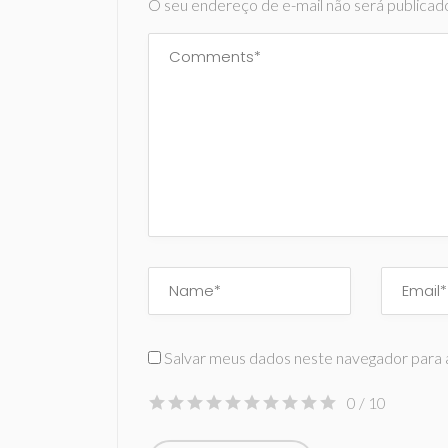
O seu endereço de e-mail não será publicad
Salvar meus dados neste navegador para 
0
/ 10