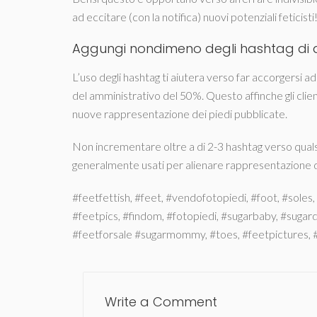
ad eccitare (con la notifica) nuovi potenziali feticisti
Aggungi nondimeno degli hashtag di
L’uso degli hashtag ti aiutera verso far accorgersi 
del amministrativo del 50%. Questo affinche gli clien
nuove rappresentazione dei piedi pubblicate.
Non incrementare oltre a di 2-3 hashtag verso quals
generalmente usati per alienare rappresentazione di
#feetfettish, #feet, #vendofotopiedi, #foot, #soles,
#feetpics, #findom, #fotopiedi, #sugarbaby, #sugard
#feetforsale #sugarmommy, #toes, #feetpictures, #f
Write a Comment