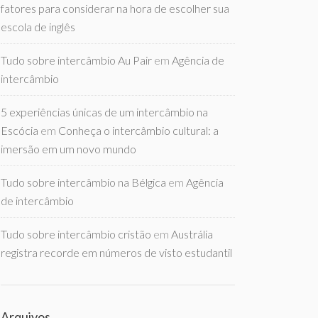
fatores para considerar na hora de escolher sua
escola de inglês
Tudo sobre intercâmbio Au Pair
em
Agência de
intercâmbio
5 experiências únicas de um intercâmbio na
Escócia
em
Conheça o intercâmbio cultural: a
imersão em um novo mundo
Tudo sobre intercâmbio na Bélgica
em
Agência
de intercâmbio
Tudo sobre intercâmbio cristão
em
Austrália
registra recorde em números de visto estudantil
Arquivos