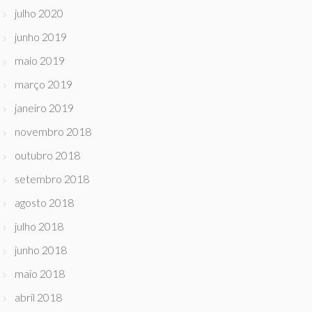
julho 2020
junho 2019
maio 2019
março 2019
janeiro 2019
novembro 2018
outubro 2018
setembro 2018
agosto 2018
julho 2018
junho 2018
maio 2018
abril 2018