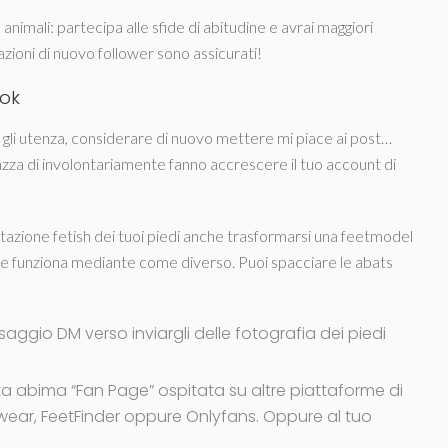
animali: partecipa alle sfide di abitudine e avrai maggiori
zazioni di nuovo follower sono assicurati!
Tok
li utenza, considerare di nuovo mettere mi piace ai post…
azza di involontariamente fanno accrescere il tuo account di
tazione fetish dei tuoi piedi anche trasformarsi una feetmodel
ble funziona mediante come diverso. Puoi spacciare le abats
aggio DM verso inviargli delle fotografia dei piedi
ppata abima “Fan Page” ospitata su altre piattaforme di
wear, FeetFinder oppure Onlyfans.
Oppure al tuo