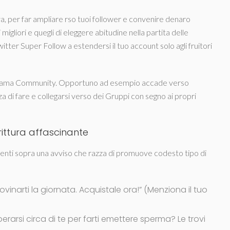
va, per far ampliare rso tuoi follower e convenire denaro
igliori e quegli di eleggere abitudine nella partita delle
itter Super Follow a estendersi il tuo account solo agli fruitori
on chiama Community. Opportuno ad esempio accade verso
di fare e collegarsi verso dei Gruppi con segno ai propri
rittura affascinante
menti sopra una avviso che razza di promuove codesto tipo di
rovinarti la giornata. Acquistale ora!” (Menziona il tuo
erarsi circa di te per farti emettere sperma? Le trovi