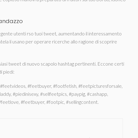
!
 andazzo
ad gente utenti rso tuoi tweet, aumentando il interessamento
tela li usano per operare ricerche allo ragione di scoprire
iasi tweet di nuovo scapolo hashtag pertinenti. Eccone certi
 piedi:
 #feetvideos, #feetbuyer, #footfetish, #feetpicturesforsale,
addy, #piedinisexy, #sellfeetpics, #paypig, #cashapp,
eetlove, #feetbuyer, #footpic, #sellingcontent.