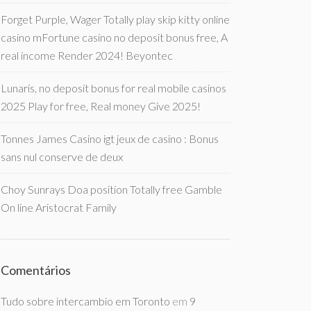
Forget Purple, Wager Totally play skip kitty online
casino mFortune casino no deposit bonus free, A
real income Render 2024! Beyontec
Lunaris, no deposit bonus for real mobile casinos
2025 Play for free, Real money Give 2025!
Tonnes James Casino igt jeux de casino : Bonus
sans nul conserve de deux
Choy Sunrays Doa position Totally free Gamble
On line Aristocrat Family
Comentários
Tudo sobre intercambio em Toronto
em
9