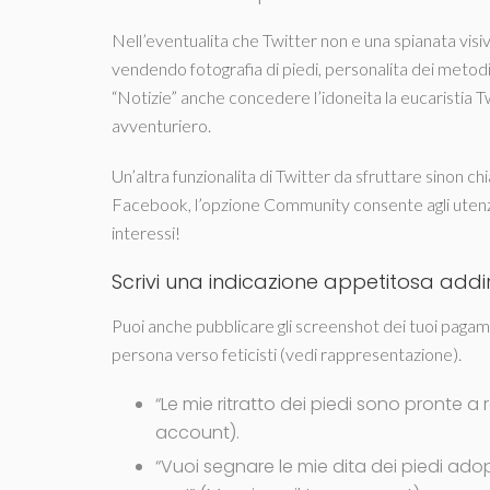
Nell’eventualita che Twitter non e una spianata visi
vendendo fotografia di piedi, personalita dei metodi m
“Notizie” anche concedere l’idoneita la eucaristia Tw
avventuriero.
Un’altra funzionalita di Twitter da sfruttare sin
Facebook, l’opzione Community consente agli utenza 
interessi!
Scrivi una indicazione appetitosa addi
Puoi anche pubblicare gli screenshot dei tuoi paga
persona verso feticisti (vedi rappresentazione).
“Le mie ritratto dei piedi sono pronte a 
account).
“Vuoi segnare le mie dita dei piedi adop