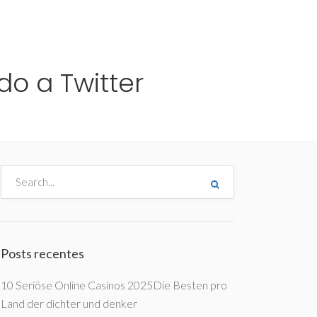
me
Destinos
Orçamentos
Blog
A Enjoy
do a Twitter
Posts recentes
10 Seriöse Online Casinos 2025Die Besten pro
Land der dichter und denker