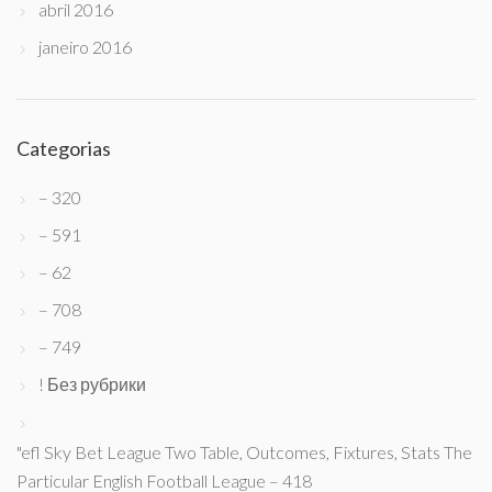
abril 2016
janeiro 2016
Categorias
– 320
– 591
– 62
– 708
– 749
! Без рубрики
"efl Sky Bet League Two Table, Outcomes, Fixtures, Stats The
Particular English Football League – 418