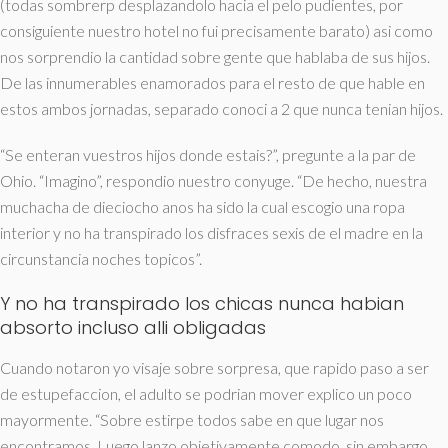
(todas sombrerp desplazandolo hacia el pelo pudientes, por
consiguiente nuestro hotel no fui precisamente barato) asi­ como
nos sorprendio la cantidad sobre gente que hablaba de sus hijos.
De las innumerables enamorados para el resto de que hable en
estos ambos jornadas, separado conoci a 2 que nunca tenian hijos.
“Se enteran vuestros hijos donde estais?”, pregunte a la par de
Ohio. “Imagino”, respondio nuestro conyuge. “De hecho, nuestra
muchacha de dieciocho anos ha sido la cual escogio una ropa
interior y no ha transpirado los disfraces sexis de el madre en la
circunstancia noches topicos”.
Y no ha transpirado los chicas nunca habian
absorto incluso alli obligadas
Cuando notaron yo visaje sobre sorpresa, que rapido paso a ser
de estupefaccion, el adulto se podri­an mover explico un poco
mayormente. “Sobre estirpe todos sabe en que lugar nos
encontramos. Luego lanzo objetivamente comodo, sin embargo