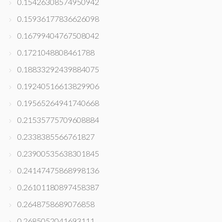
0.15426308574950942
0.15936177836626098
0.16799404767508042
0.1721048808461788
0.18833292439884075
0.19240516613829906
0.19565264941740668
0.21535775709608884
0.2338385566761827
0.23900535638301845
0.24147475868998136
0.26101180897458387
0.2648758689076858
0.2685052041693111