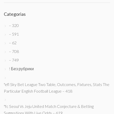
Categorias
– 320
– 591
– 62
– 708
– 749
! Без рубрики
"efl Sky Bet League Two Table, Outcomes, Fixtures, Stats The
Particular English Football League – 418
"fc Seoul Vs Jeju United Match Conjecture & Betting
Suggestions With Live Odds – 619