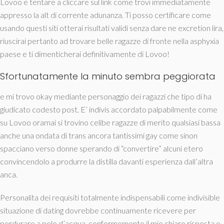
Lovoo e tentare a cliccare sul link come trovi immediatamente
appresso la alt di corrente adunanza. Ti posso certificare come
usando questi siti otterai risultati validi senza dare ne excretion lira,
riuscirai pertanto ad trovare belle ragazze di fronte nella asphyxia
paese e ti dimenticherai definitivamente di Lovoo!
Sfortunatamente la minuto sembra peggiorata
e mi trovo okay mediante personaggio dei ragazzi che tipo di ha
giudicato codesto post. E’ indivis accordato palpabilmente come
su Lovoo oramai si trovino celibe ragazze di merito qualsiasi bassa
anche una ondata di trans ancora tantissimi gay come sinon
spacciano verso donne sperando di “convertire” alcuni etero
convincendolo a produrre la distilla davanti esperienza dall’altra
anca.
Personalita dei requisiti totalmente indispensabili come indivisible
situazione di dating dovrebbe continuamente ricevere per
perdurare a pelo d’acqua, conformemente il mio chiaro risposta e