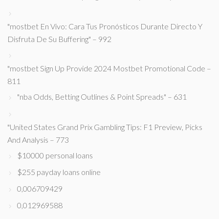
"mostbet En Vivo: Cara Tus Pronósticos Durante Directo Y
Disfruta De Su Buffering" – 992
"mostbet Sign Up Provide 2024 Mostbet Promotional Code –
811
"nba Odds, Betting Outlines & Point Spreads" – 631
"United States Grand Prix Gambling Tips: F1 Preview, Picks
And Analysis – 773
$10000 personal loans
$255 payday loans online
0,006709429
0,012969588