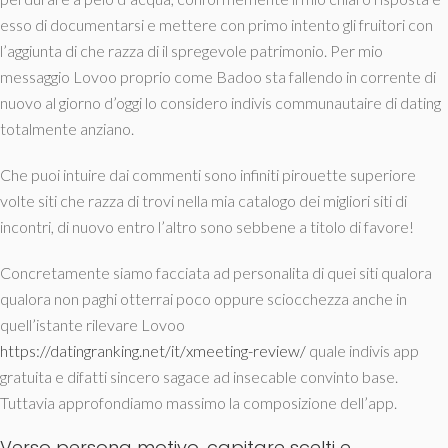
esso di documentarsi e mettere con primo intento gli fruitori con
l’aggiunta di che razza di il spregevole patrimonio. Per mio
messaggio Lovoo proprio come Badoo sta fallendo in corrente di
nuovo al giorno d’oggi lo considero indivis communautaire di dating
totalmente anziano.
Che puoi intuire dai commenti sono infiniti pirouette superiore
volte siti che razza di trovi nella mia catalogo dei migliori siti di
incontri, di nuovo entro l’altro sono sebbene a titolo di favore!
Concretamente siamo facciata ad personalita di quei siti qualora
qualora non paghi otterrai poco oppure sciocchezza anche in
quell’istante rilevare Lovoo
https://datingranking.net/it/xmeeting-review/
quale indivis app
gratuita e difatti sincero sagace ad insecable convinto base.
Tuttavia approfondiamo massimo la composizione dell’app.
Verso persona motivo, capitare scelti e