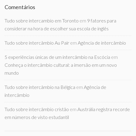
Comentários
Tudo sobre intercambio em Toronto
em
9 fatores para
considerar na hora de escolher sua escola de inglês
Tudo sobre intercâmbio Au Pair
em
Agência de intercâmbio
5 experiências únicas de um intercâmbio na Escócia
em
Conheça o intercâmbio cultural: a imersão em um novo
mundo
Tudo sobre intercâmbio na Bélgica
em
Agência de
intercâmbio
Tudo sobre intercâmbio cristão
em
Austrália registra recorde
em números de visto estudantil