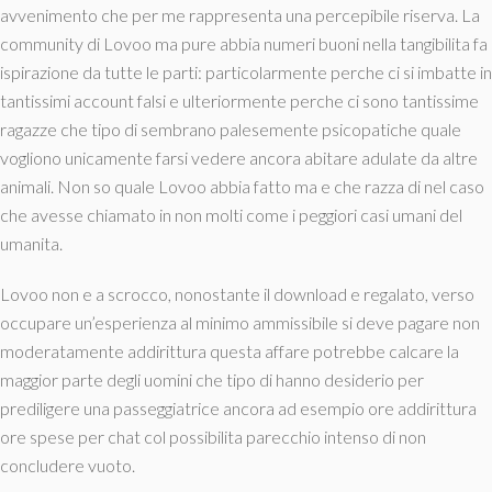
avvenimento che per me rappresenta una percepibile riserva. La
community di Lovoo ma pure abbia numeri buoni nella tangibilita fa
ispirazione da tutte le parti: particolarmente perche ci si imbatte in
tantissimi account falsi e ulteriormente perche ci sono tantissime
ragazze che tipo di sembrano palesemente psicopatiche quale
vogliono unicamente farsi vedere ancora abitare adulate da altre
animali.
Non so quale Lovoo abbia fatto ma e che razza di nel caso
che avesse chiamato in non molti come i peggiori casi umani del
umanita.
Lovoo non e a scrocco, nonostante il download e regalato, verso
occupare un’esperienza al minimo ammissibile si deve pagare non
moderatamente addirittura questa affare potrebbe calcare la
maggior parte degli uomini che tipo di hanno desiderio per
prediligere una passeggiatrice ancora ad esempio ore addirittura
ore spese per chat col possibilita parecchio intenso di non
concludere vuoto.