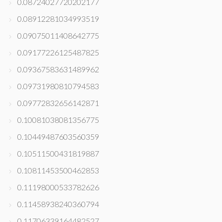
0.08724027720202177
0.08912281034993519
0.09075011408642775
0.09177226125487825
0.09367583631489962
0.09731980810794583
0.09772832656142871
0.10081038081356775
0.10449487603560359
0.10511500431819887
0.10811453500462853
0.11198000533782626
0.11458938240360794
0.11706339164482527