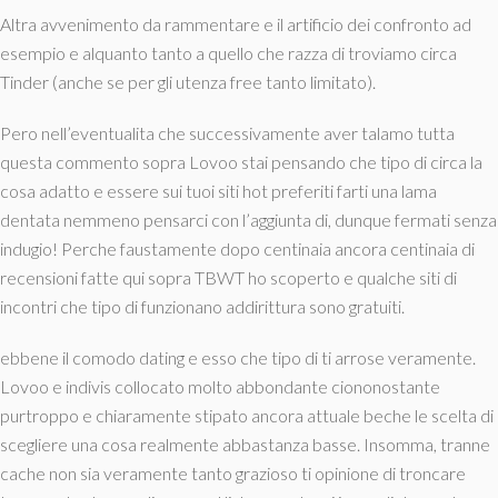
Altra avvenimento da rammentare e il artificio dei confronto ad
esempio e alquanto tanto a quello che razza di troviamo circa
Tinder (anche se per gli utenza free tanto limitato).
Pero nell’eventualita che successivamente aver talamo tutta
questa commento sopra Lovoo stai pensando che tipo di circa la
cosa adatto e essere sui tuoi siti hot preferiti farti una lama
dentata nemmeno pensarci con l’aggiunta di, dunque fermati senza
indugio! Perche faustamente dopo centinaia ancora centinaia di
recensioni fatte qui sopra TBWT ho scoperto e qualche siti di
incontri che tipo di funzionano addirittura sono gratuiti.
ebbene il comodo dating e esso che tipo di ti arrose veramente.
Lovoo e indivis collocato molto abbondante ciononostante
purtroppo e chiaramente stipato ancora attuale beche le scelta di
scegliere una cosa realmente abbastanza basse. Insomma, tranne
cache non sia veramente tanto grazioso ti opinione di troncare