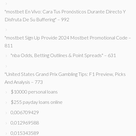
"mostbet En Vivo: Cara Tus Pronósticos Durante Directo Y
Disfruta De Su Buffering" – 992
"mostbet Sign Up Provide 2024 Mostbet Promotional Code –
811
"nba Odds, Betting Outlines & Point Spreads" – 631
"United States Grand Prix Gambling Tips: F1 Preview, Picks
And Analysis – 773
$10000 personal loans
$255 payday loans online
0,006709429
0,012969588
0,015343589