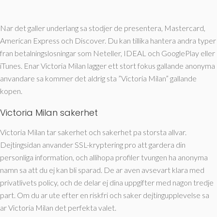
Nar det galler underlang sa stodjer de presentera, Mastercard,
American Express och Discover. Du kan tillika hantera andra typer
fran betalningslosningar som Neteller, IDEAL och GooglePlay eller
iTunes. Enar Victoria Milan lagger ett stort fokus gallande anonyma
anvandare sa kommer det aldrig sta ”Victoria Milan” gallande
kopen.
Victoria Milan sakerhet
Victoria Milan tar sakerhet och sakerhet pa storsta allvar.
Dejtingsidan anvander SSL-kryptering pro att gardera din
personliga information, och allihopa profiler tvungen ha anonyma
namn sa att du ej kan bli sparad. De ar aven avsevart klara med
privatlivets policy, och de delar ej dina uppgifter med nagon tredje
part. Om du ar ute efter en riskfri och saker dejtingupplevelse sa
ar Victoria Milan det perfekta valet.