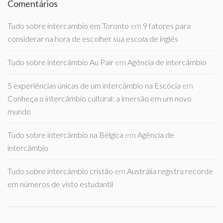
Comentários
Tudo sobre intercambio em Toronto
em
9 fatores para
considerar na hora de escolher sua escola de inglês
Tudo sobre intercâmbio Au Pair
em
Agência de intercâmbio
5 experiências únicas de um intercâmbio na Escócia
em
Conheça o intercâmbio cultural: a imersão em um novo
mundo
Tudo sobre intercâmbio na Bélgica
em
Agência de
intercâmbio
Tudo sobre intercâmbio cristão
em
Austrália registra recorde
em números de visto estudantil