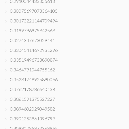
0.2910044433305613
0.30075697073364105
0.30173221144709494
0.3199796975842568
0.3274347673029141
0.33045414692931296
0.33519496733890874
0.3464791044755162
0.35281748925890066
0.3762178786640138
0.3881591375527227
0.3894602029049582
0.3901353861396798
0.40990795973369865