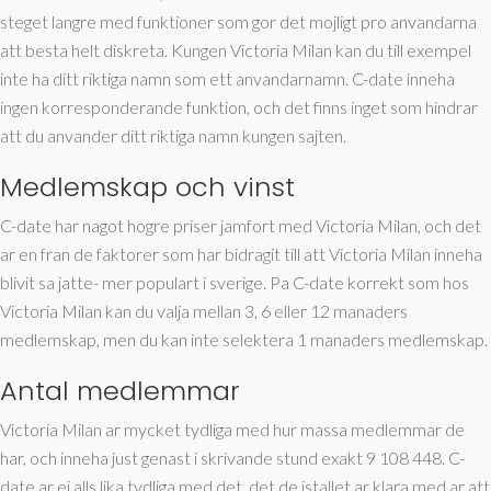
steget langre med funktioner som gor det mojligt pro anvandarna
att besta helt diskreta. Kungen Victoria Milan kan du till exempel
inte ha ditt riktiga namn som ett anvandarnamn. C-date inneha
ingen korresponderande funktion, och det finns inget som hindrar
att du anvander ditt riktiga namn kungen sajten.
Medlemskap och vinst
C-date har nagot hogre priser jamfort med Victoria Milan, och det
ar en fran de faktorer som har bidragit till att Victoria Milan inneha
blivit sa jatte- mer populart i sverige. Pa C-date korrekt som hos
Victoria Milan kan du valja mellan 3, 6 eller 12 manaders
medlemskap, men du kan inte selektera 1 manaders medlemskap.
Antal medlemmar
Victoria Milan ar mycket tydliga med hur massa medlemmar de
har, och inneha just genast i skrivande stund exakt 9 108 448. C-
date ar ej alls lika tydliga med det, det de istallet ar klara med ar att