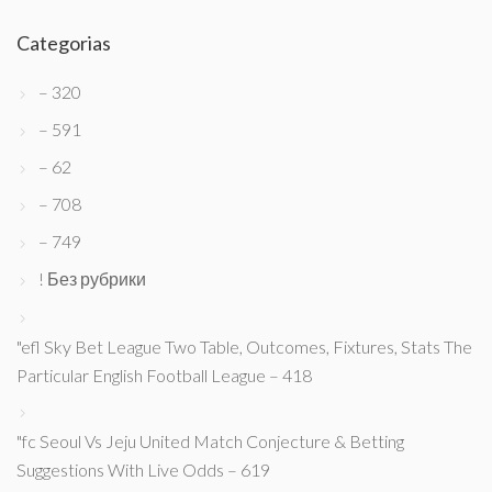
Categorias
– 320
– 591
– 62
– 708
– 749
! Без рубрики
"efl Sky Bet League Two Table, Outcomes, Fixtures, Stats The
Particular English Football League – 418
"fc Seoul Vs Jeju United Match Conjecture & Betting
Suggestions With Live Odds – 619