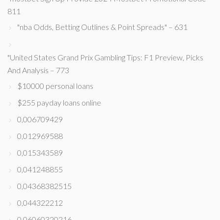
811
"nba Odds, Betting Outlines & Point Spreads" – 631
"United States Grand Prix Gambling Tips: F1 Preview, Picks
And Analysis – 773
$10000 personal loans
$255 payday loans online
0,006709429
0,012969588
0,015343589
0,041248855
0,04368382515
0,044322212
0,06060320216