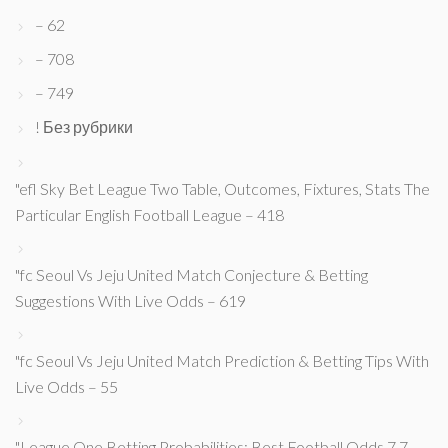
– 62
– 708
– 749
! Без рубрики
"efl Sky Bet League Two Table, Outcomes, Fixtures, Stats The
Particular English Football League – 418
"fc Seoul Vs Jeju United Match Conjecture & Betting
Suggestions With Live Odds – 619
"fc Seoul Vs Jeju United Match Prediction & Betting Tips With
Live Odds – 55
"League One Betting Probabilities: Best Football Odds 7 7