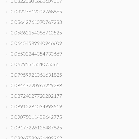
0.03220301681609017
0.03227612002768865
0.05642761070767233
0.05862154086710525
0.06454589940946609
0.06502244354730669
0.0679531551075061
0.07959921061631825
0.08447720963229288
0.08724027720202177
0.08912281034993519
0.09075011408642775
0.09177226125487825
0.09367583631489962