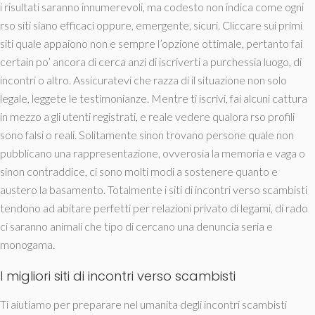
i risultati saranno innumerevoli, ma codesto non indica come ogni
rso siti siano efficaci oppure, emergente, sicuri. Cliccare sui primi
siti quale appaiono non e sempre l’opzione ottimale, pertanto fai
certain po’ ancora di cerca anzi di iscriverti a purchessia luogo, di
incontri o altro. Assicuratevi che razza di il situazione non solo
legale, leggete le testimonianze. Mentre ti iscrivi, fai alcuni cattura
in mezzo a gli utenti registrati, e reale vedere qualora rso profili
sono falsi o reali. Solitamente sinon trovano persone quale non
pubblicano una rappresentazione, ovverosia la memoria e vaga o
sinon contraddice, ci sono molti modi a sostenere quanto e
austero la basamento. Totalmente i siti di incontri verso scambisti
tendono ad abitare perfetti per relazioni privato di legami, di rado
ci saranno animali che tipo di cercano una denuncia seria e
monogama.
I migliori siti di incontri verso scambisti
Ti aiutiamo per preparare nel umanita degli incontri scambisti