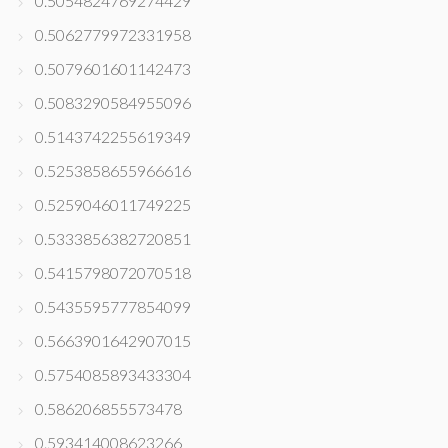
0.5054824769274429
0.5062779972331958
0.5079601601142473
0.5083290584955096
0.5143742255619349
0.5253858655966616
0.5259046011749225
0.5333856382720851
0.5415798072070518
0.5435595777854099
0.5663901642907015
0.5754085893433304
0.586206855573478
0.593414008623266