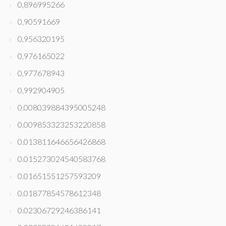
0,896995266
0,90591669
0,956320195
0,976165022
0,977678943
0,992904905
0.008039884395005248
0.009853323253220858
0.013811646656426868
0.015273024540583768
0.01651551257593209
0.01877854578612348
0.02306729246386141