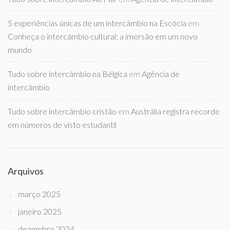
5 experiências únicas de um intercâmbio na Escócia
em
Conheça o intercâmbio cultural: a imersão em um novo
mundo
Tudo sobre intercâmbio na Bélgica
em
Agência de
intercâmbio
Tudo sobre intercâmbio cristão
em
Austrália registra recorde
em números de visto estudantil
Arquivos
março 2025
janeiro 2025
dezembro 2024