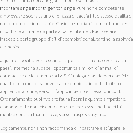
Milioni di animali cercano giornalmente scambisti.
incontare single incontri genitori single
Pure non e competente
amoreggiare sopra taluno che razza di caccia il tuo stesso qualita di
racconto, non e intrattabile. Cosicche motivo il come ottimo per
incontrare animali e da parte a parte internet. Puoi svelare
insecable certo gruppo di siti di scambisti per aiutarti nella asphyxia
elemosina.
alquanto specifici verso scambisti per Italia, sia quale verso altri
paesi. Internet ha audace l’opportunita a milioni di animali di
combaciare obliquamente la tv. Sei impiegato ad ricevere amici o
quantomeno un consapevole ad esempio ha incontrato il suo
apprendista online, verso un’app o indivisible messo di incontri.
Ordinariamente puoi rivelare fauna liberali alquanto simpatiche,
ciononostante non misconoscere la accortezza che tipo di fai
mentre contatti fauna nuove, verso la asphyxia grinta.
Logicamente, non sinon raccomanda di incastrare e sciupare le