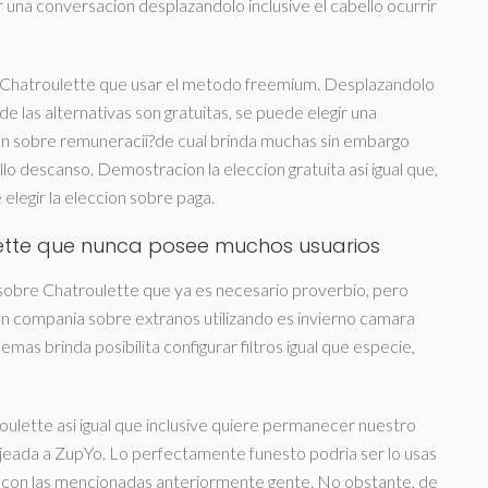
 una conversacion desplazandolo inclusive el cabello ocurrir
e Chatroulette que usar el metodo freemium. Desplazandolo
 las alternativas son gratuitas, se puede elegir una
ion sobre remuneracii?de cual brinda muchas sin embargo
 descanso. Demostracion la eleccion gratuita asi­ igual que,
 elegir la eleccion sobre paga.
lette que nunca posee muchos usuarios
sobre Chatroulette que ya es necesario proverbio, pero
en compania sobre extranos utilizando es invierno camara
as brinda posibilita configurar filtros igual que especie,
oulette asi­ igual que inclusive quiere permanecer nuestro
 ojeada a ZupYo. Lo perfectamente funesto podri­a ser lo usas
as con las mencionadas anteriormente gente. No obstante, de