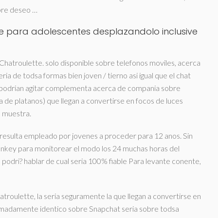
obre deseo …
e para adolescentes desplazandolo inclusive
Chatroulette. solo disponible sobre telefonos moviles, acerca
ri­a de todsa formas bien joven / tierno asi­ igual que el chat
sa podri­an agitar complementa acerca de compania sobre
a de platanos) que llegan a convertirse en focos de luces
s muestra.
e resulta empleado por jovenes a proceder para 12 anos. Sin
nkey para monitorear el modo los 24 muchas horas del
 podri? hablar de cual seri­a 100% fiable Para levante conente,
troulette, la seri­a seguramente la que llegan a convertirse en
emadamente identico sobre Snapchat seri­a sobre todsa