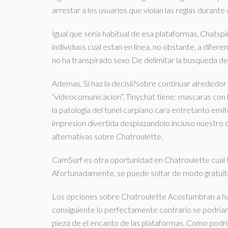
arrestar a los usuarios que violan las reglas durante 
Igual que seri­a habitual de esa plataformas, Chats
individuos cual estan en li­nea, no obstante, a difere
no ha transpirado sexo De delimitar la busqueda d
Ademas, Si haz la decisii?sobre continuar alrededo
“videocomunicacion”, Tinychat tiene: mascaras con l
la patologi­a del tunel carpiano cara entretanto emit
impresion divertida desplazandolo incluso nuestro ca
alternativas sobre Chatroulette.
CamSurf es otra oportunidad en Chatroulette cual t
Afortunadamente, se puede soltar de modo gratuita 
Los opciones sobre Chatroulette Acostumbran a hab
consiguiente lo perfectamente contrario se podri­an 
pieza de el encanto de las plataformas. Como podri­