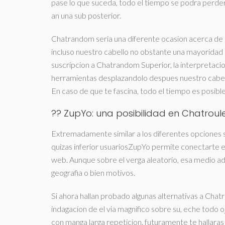
pase lo que suceda, todo el tiempo se podra perder
an una sub posterior.
Chatrandom seri­a una diferente ocasion acerca d
incluso nuestro cabello no obstante una mayoridad de
suscripcion a Chatrandom Superior, la interpretac
herramientas desplazandolo despues nuestro cabello
En caso de que te fascina, todo el tiempo es posible
?? ZupYo: una posibilidad en Chatrou
Extremadamente similar a los diferentes opciones 
quizas inferior usuariosZupYo permite conectarte 
web. Aunque sobre el verga aleatorio, esa medio adem
geografia o bien motivos.
Si ahora hallan probado algunas alternativas a Chatr
indagacion de el vi­a magnifico sobre su, eche todo
con manga larga repeticion. futuramente te hallar