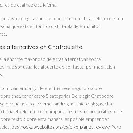
uros de cual hable su idioma.
ion vaya a elegir an una ser con la que charlara, seleccione una
sona que esta en torno a distinta ala de el monitor,
nte.
s alternativas en Chatroulette
ue la enorme mayoridad de estas alternativas sobre
ey madison usuarios al suerte de contactar por mediacion
s.
 como sin embargo de efectuarse el segundo sobre
re chat, tendri­astro 5 categorias De elegir. Chat sobre
so de que nos lo olvidemos androgino, unico colegas, chat
o hacia el pelo unico en compania de nuestro proposito sobre
 sobre texto. Sobre esta manera, es posible emprender
ables.
besthookupwebsites.org/es/bikerplanet-review/
Pero