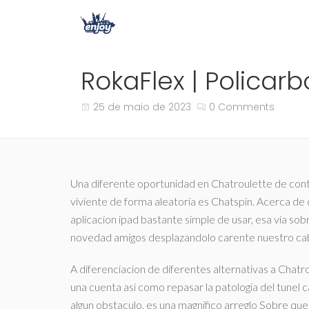
RokaFlex | Policar
25 de maio de 2023
0 Comments
Una diferente oportunidad en Chatroulette de cont
viviente de forma aleatoria es Chatspin. Acerca de 
aplicacion ipad bastante simple de usar, esa vi­a s
novedad amigos desplazandolo carente nuestro ca
A diferenciacion de diferentes alternativas a Chatro
una cuenta asi­ como repasar la patologi­a del tunel c
algun obstaculo, es una magnifico arreglo Sobre qu