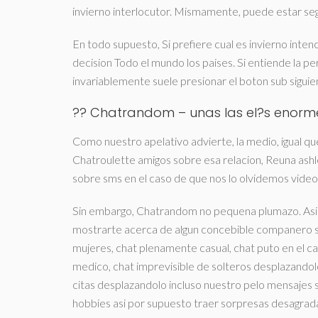
invierno interlocutor. Mismamente, puede estar seg
En todo supuesto, Si prefiere cual es invierno intenc
decision Todo el mundo los paises. Si entiende la per
invariablemente suele presionar el boton sub siguie
?? Chatrandom – unas las el?s enorme
Como nuestro apelativo advierte, la medio, igual q
Chatroulette amigos sobre esa relacion, Reuna ashl
sobre sms en el caso de que nos lo olvidemos video
Sin embargo, Chatrandom no pequena plumazo. Asi­
mostrarte acerca de algun concebible companero sob
mujeres, chat plenamente casual, chat puto en el ca
medico, chat imprevisible de solteros desplazandol
citas desplazandolo incluso nuestro pelo mensajes
hobbies asi­ por supuesto traer sorpresas desagrad