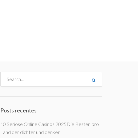
me
Destinos
Orçamentos
Blog
A Enjoy
Posts recentes
10 Seriöse Online Casinos 2025Die Besten pro
Land der dichter und denker