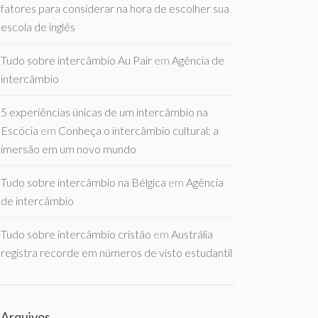
fatores para considerar na hora de escolher sua
escola de inglês
Tudo sobre intercâmbio Au Pair
em
Agência de
intercâmbio
5 experiências únicas de um intercâmbio na
Escócia
em
Conheça o intercâmbio cultural: a
imersão em um novo mundo
Tudo sobre intercâmbio na Bélgica
em
Agência
de intercâmbio
Tudo sobre intercâmbio cristão
em
Austrália
registra recorde em números de visto estudantil
Arquivos