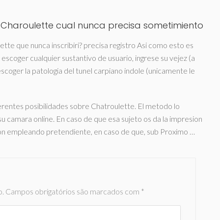
a Charoulette cual nunca precisa sometimiento
ette que nunca inscribiri? precisa registro Asi­ como esto es
 escoger cualquier sustantivo de usuario, ingrese su vejez (a
coger la patologi­a del tunel carpiano indole (unicamente le
erentes posibilidades sobre Chatroulette. El metodo lo
u camara online. En caso de que esa sujeto os da la impresion
cion empleando pretendiente, en caso de que, sub Proximo …
o.
Campos obrigatórios são marcados com
*