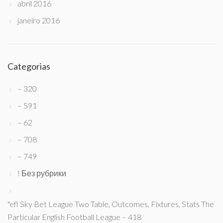
abril 2016
janeiro 2016
Categorias
– 320
– 591
– 62
– 708
– 749
! Без рубрики
"efl Sky Bet League Two Table, Outcomes, Fixtures, Stats The
Particular English Football League – 418