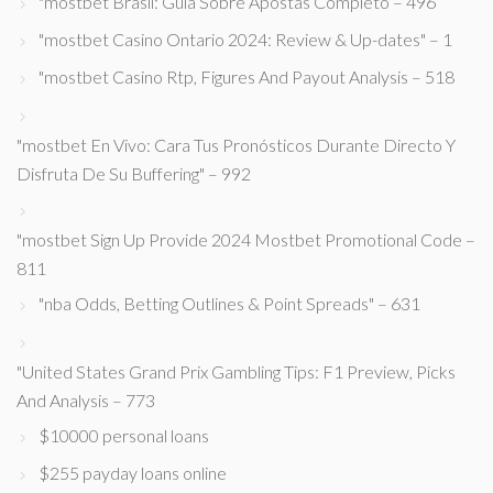
"mostbet Brasil: Guia Sobre Apostas Completo – 496
"mostbet Casino Ontario 2024: Review & Up-dates" – 1
"mostbet Casino Rtp, Figures And Payout Analysis – 518
"mostbet En Vivo: Cara Tus Pronósticos Durante Directo Y
Disfruta De Su Buffering" – 992
"mostbet Sign Up Provide 2024 Mostbet Promotional Code –
811
"nba Odds, Betting Outlines & Point Spreads" – 631
"United States Grand Prix Gambling Tips: F1 Preview, Picks
And Analysis – 773
$10000 personal loans
$255 payday loans online