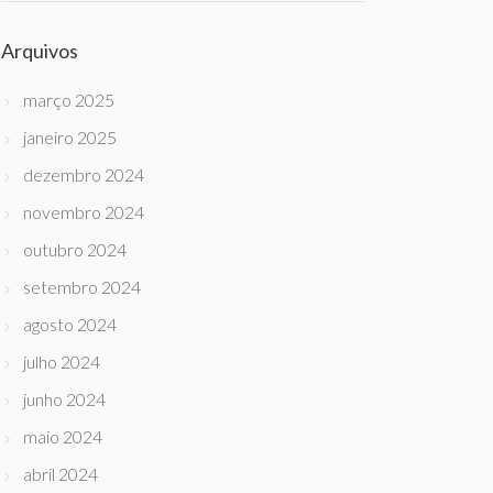
Arquivos
março 2025
janeiro 2025
dezembro 2024
novembro 2024
outubro 2024
setembro 2024
agosto 2024
julho 2024
junho 2024
maio 2024
abril 2024