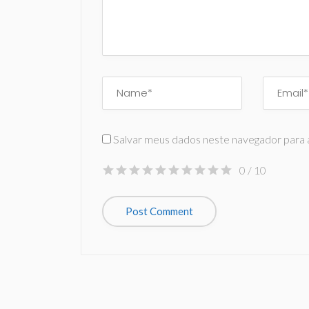
Salvar meus dados neste navegador para 
0
/ 10