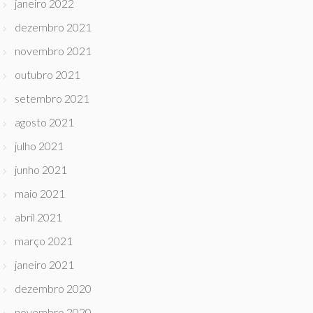
janeiro 2022
dezembro 2021
novembro 2021
outubro 2021
setembro 2021
agosto 2021
julho 2021
junho 2021
maio 2021
abril 2021
março 2021
janeiro 2021
dezembro 2020
novembro 2020