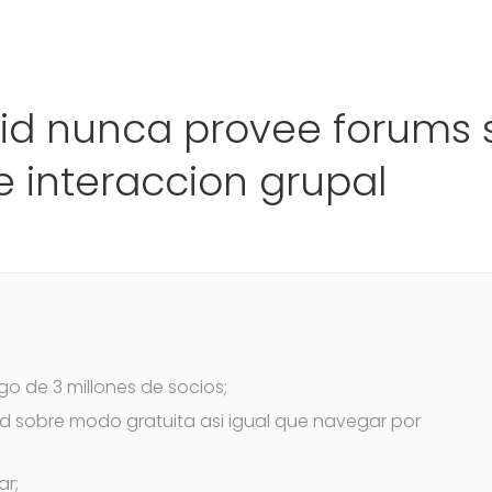
Ho
d nunca provee forums s
e interaccion grupal
o de 3 millones de socios;
d sobre modo gratuita asi­ igual que navegar por
ar;