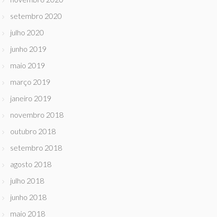
setembro 2020
julho 2020
junho 2019
maio 2019
março 2019
janeiro 2019
novembro 2018
outubro 2018
setembro 2018
agosto 2018
julho 2018
junho 2018
maio 2018