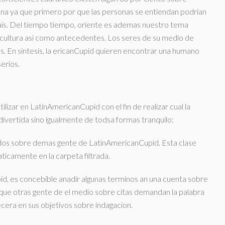
a ya que primero por que las personas se entiendan podri­an
ais. Del tiempo tiempo, oriente es ademas nuestro tema
 cultura asi­ como antecedentes. Los seres de su medio de
s. En sintesis, la ericanCupid quieren encontrar una humano
serios.
ilizar en LatinAmericanCupid con el fin de realizar cual la
divertida sino igualmente de todsa formas tranquilo:
eados sobre demas gente de LatinAmericanCupid. Esta clase
icamente en la carpeta filtrada.
id, es concebible anadir algunas terminos an una cuenta sobre
 que otras gente de el medio sobre citas demandan la palabra
ecera en sus objetivos sobre indagacion.