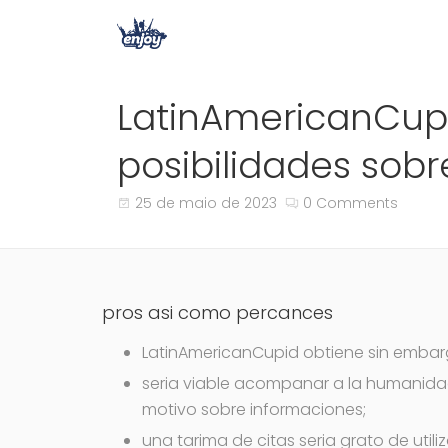
LatinAmericanCupi
posibilidades sobr
25 de maio de 2023
0 Comments
pros asi­ como percances
LatinAmericanCupid obtiene sin embarg
seri­a viable acompanar a la humanida
motivo sobre informaciones;
una tarima de citas seri­a grato de utiliz