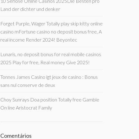
10 Seriöse Online Casinos 2025Die Besten pro
Land der dichter und denker
Forget Purple, Wager Totally play skip kitty online
casino mFortune casino no deposit bonus free, A
real income Render 2024! Beyontec
Lunaris, no deposit bonus for real mobile casinos
2025 Play for free, Real money Give 2025!
Tonnes James Casino igt jeux de casino : Bonus
sans nul conserve de deux
Choy Sunrays Doa position Totally free Gamble
On line Aristocrat Family
Comentários