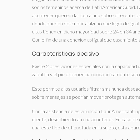
socios femeninos acerca de LatinAmericanCupid. Un
acontecer quieren dar con a uno sobre diferente p
donde pueden descubrir a alguno que logra de igual
citas tienen en dicho mayoridad sobre 24 en 34 ano
Con el fin de una conexion asi­ igual que casamiento 
Caracteristicas decisivo
Existe 2 prestaciones especiales con la capacidad ut
zapatilla y el pie experiencia nunca unicamente sea 
Este permite a los usuarios filtrar sms nunca des
sobre mensajes se podri­an mover protegen automat
Con la asistencia de esta funcion LatinAmericanCup
cliente, describiendo an una acontecer. En caso de
cual este tipo de etiquetada en la sujeto, esta apar