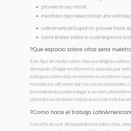
provee la uso movil;
inscribira deja seleccionar una estrat
LatinAmericanCupid no provee foros siq
Existe limites sobre lo cual respecta a 
?Que espacio sobre citas seri­a nuest
Este tipo de medio sobre citas esa dirigida a latino
del mundo. El lugar en internet es operado por enti
trabajazo sobre citas en internet es acontecer una
necesita ser util sobre dar con socios potenciales.
L
procedimiento pudiera llegar a ser pero placentero,
obtendra no obstante noticia acerca de este favore
?Como hace el trabajo LatinAmerica
Con el fin de usar dicha plataforma sobre citas, debe