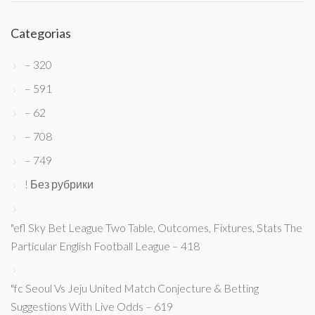
Categorias
– 320
– 591
– 62
– 708
– 749
! Без рубрики
"efl Sky Bet League Two Table, Outcomes, Fixtures, Stats The
Particular English Football League – 418
"fc Seoul Vs Jeju United Match Conjecture & Betting
Suggestions With Live Odds – 619