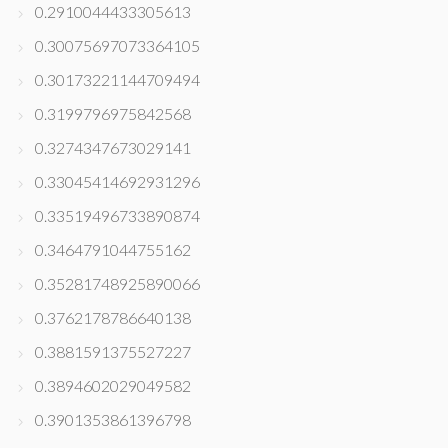
0.2910044433305613
0.30075697073364105
0.30173221144709494
0.3199796975842568
0.3274347673029141
0.33045414692931296
0.33519496733890874
0.3464791044755162
0.35281748925890066
0.3762178786640138
0.3881591375527227
0.3894602029049582
0.3901353861396798