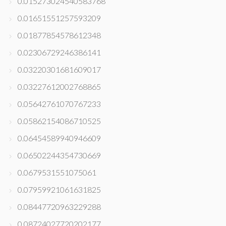
0.015273024540583768
0.01651551257593209
0.01877854578612348
0.02306729246386141
0.03220301681609017
0.03227612002768865
0.05642761070767233
0.05862154086710525
0.06454589940946609
0.06502244354730669
0.0679531551075061
0.07959921061631825
0.08447720963229288
0.08724027720202177