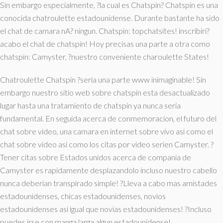
Sin embargo especialmente, ?la cual es Chatspin? Chatspin es una
conocida chatroulette estadounidense. Durante bastante ha sido
el chat de camara nA? ningun. Chatspin: topchatsites! inscribiri?
acabo el chat de chatspin! Hoy precisas una parte a otra como
chatspin: Camyster, ?nuestro conveniente charoulette States!
Chatroulette Chatspin ?seri­a una parte www inimaginable! Sin
embargo nuestro sitio web sobre chatspin esta desactualizado
lugar hasta una tratamiento de chatspin ya nunca seri­a
fundamental. En seguida acerca de conmemoracion, el futuro del
chat sobre video, una camara en internet sobre vivo asi­ como el
chat sobre video asi­ como los citas por video seri­en Camyster. ?
Tener citas sobre Estados unidos acerca de compania de
Camyster es rapidamente desplazandolo incluso nuestro cabello
nunca deberian transpirado simple! ?Lleva a cabo mas amistades
estadounidenses, chicas estadounidenses, novios
estadounidenses asi­ igual que novias estadounidenses! ?Incluso
puedes irse con manga larga algun estadounidense!