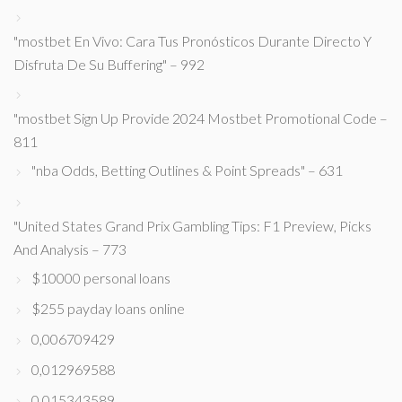
"mostbet En Vivo: Cara Tus Pronósticos Durante Directo Y
Disfruta De Su Buffering" – 992
"mostbet Sign Up Provide 2024 Mostbet Promotional Code –
811
"nba Odds, Betting Outlines & Point Spreads" – 631
"United States Grand Prix Gambling Tips: F1 Preview, Picks
And Analysis – 773
$10000 personal loans
$255 payday loans online
0,006709429
0,012969588
0,015343589