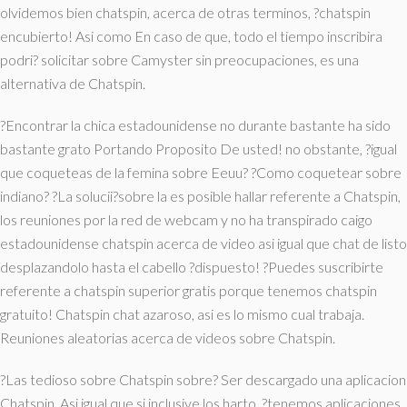
olvidemos bien chatspin, acerca de otras terminos, ?chatspin
encubierto! Asi­ como En caso de que, todo el tiempo inscribira
podri? solicitar sobre Camyster sin preocupaciones, es una
alternativa de Chatspin.
?Encontrar la chica estadounidense no durante bastante ha sido
bastante grato Portando Proposito De usted! no obstante, ?igual
que coqueteas de la femina sobre Eeuu? ?Como coquetear sobre
indiano? ?La solucii?sobre la es posible hallar referente a Chatspin,
los reuniones por la red de webcam y no ha transpirado caigo
estadounidense chatspin acerca de video asi­ igual que chat de listo
desplazandolo hasta el cabello ?dispuesto! ?Puedes suscribirte
referente a chatspin superior gratis porque tenemos chatspin
gratuito! Chatspin chat azaroso, asi es lo mismo cual trabaja.
Reuniones aleatorias acerca de videos sobre Chatspin.
?Las tedioso sobre Chatspin sobre? Ser descargado una aplicacion
Chatspin. Asi­ igual que si inclusive los harto, ?tenemos aplicaciones