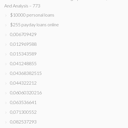
And Analysis – 773
$10000 personal loans
$255 payday loans online
0,006709429
0,012969588
0,015343589
0,041248855
0,04368382515
0,044322212
0,06060320216
0,063536641
0,071300552
0,082537293