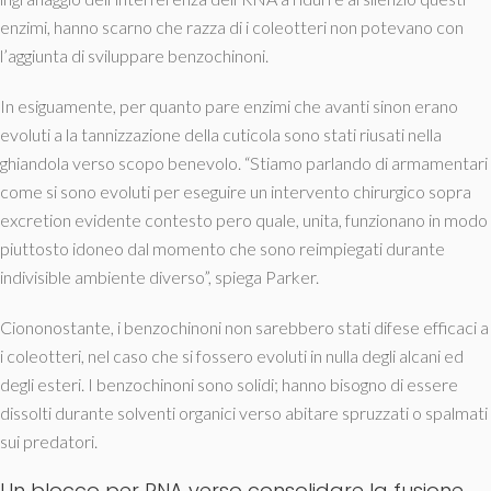
enzimi, hanno scarno che razza di i coleotteri non potevano con
l’aggiunta di sviluppare benzochinoni.
In esiguamente, per quanto pare enzimi che avanti sinon erano
evoluti a la tannizzazione della cuticola sono stati riusati nella
ghiandola verso scopo benevolo. “Stiamo parlando di armamentari
come si sono evoluti per eseguire un intervento chirurgico sopra
excretion evidente contesto pero quale, unita, funzionano in modo
piuttosto idoneo dal momento che sono reimpiegati durante
indivisible ambiente diverso”, spiega Parker.
Ciononostante, i benzochinoni non sarebbero stati difese efficaci a
i coleotteri, nel caso che si fossero evoluti in nulla degli alcani ed
degli esteri. I benzochinoni sono solidi; hanno bisogno di essere
dissolti durante solventi organici verso abitare spruzzati o spalmati
sui predatori.
Un blocco per RNA verso consolidare la fusione