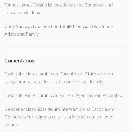
Tonnes James Casino igt jeux de casino : Bonus sans nul
conserve de deux
Choy Sunrays Doa position Totally free Gamble On line
Aristocrat Family
Comentários
Tudo sobre intercambio em Toronto
em
9 fatores para
considerar na hora de escolher sua escola de inglês
Tudo sobre intercâmbio Au Pair
em
Agência de intercâmbio
5 experiências únicas de um intercâmbio na Escócia
em
Conheça o intercâmbio cultural: a imersão em um novo
mundo