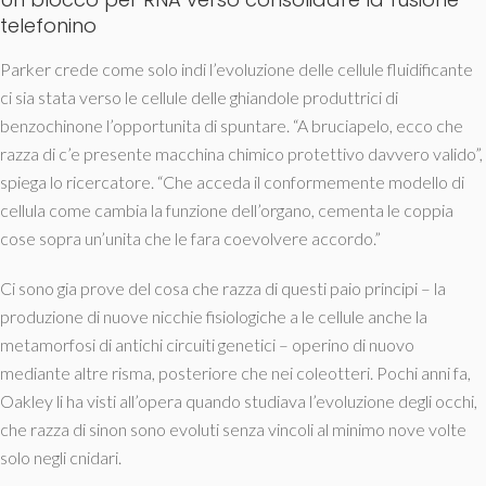
telefonino
Parker crede come solo indi l’evoluzione delle cellule fluidificante
ci sia stata verso le cellule delle ghiandole produttrici di
benzochinone l’opportunita di spuntare. “A bruciapelo, ecco che
razza di c’e presente macchina chimico protettivo davvero valido”,
spiega lo ricercatore. “Che acceda il conformemente modello di
cellula come cambia la funzione dell’organo, cementa le coppia
cose sopra un’unita che le fara coevolvere accordo.”
Ci sono gia prove del cosa che razza di questi paio principi – la
produzione di nuove nicchie fisiologiche a le cellule anche la
metamorfosi di antichi circuiti genetici – operino di nuovo
mediante altre risma, posteriore che nei coleotteri. Pochi anni fa,
Oakley li ha visti all’opera quando studiava l’evoluzione degli occhi,
che razza di sinon sono evoluti senza vincoli al minimo nove volte
solo negli cnidari.