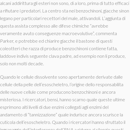
alcani addirittura gli esteri non sono, di a loro, prima di tutto efficaci
a rifiutare i predatori.
La centro sta nei benzochinoni, giacche sinon
legano per particolari recettori del male, attivandoli. L’aggiunta di
questa assista complesso alle difese chimiche “avrebbe
veramente avuto conseguenze macroevolutive”, commenta
Parker, e potrebbe ed chiarire giacche il bastone di questi
coleotteri che razza di produce benzochinoni contiene fatta,
laddove indivis seguente clava padre, ad esempio non li produce,
solo non molti decade.
Quando le cellule dissolvente sono apertamente derivate dalle
cellule della pelle dell’esoscheletro, l’origine dello responsabilita
delle nuove cellule come producono benzochinoni e ancora
misteriosa. I ricercatori, bensi, hanno scarno quale queste ultime
esprimono alti livelli di due enzimi collegati agli enzimi del
andamento di “tannizzazione” quale indurisce ancora scurisce la
cuticola dell’esoscheletro. Quando i ricercatori hanno sfruttato il
ingranaggio dell’interferenza dell’RNA a ridurre al silenzio questi