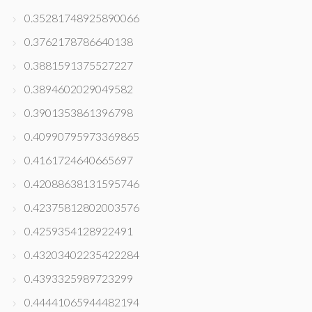
0.35281748925890066
0.3762178786640138
0.3881591375527227
0.3894602029049582
0.3901353861396798
0.40990795973369865
0.4161724640665697
0.42088638131595746
0.42375812802003576
0.4259354128922491
0.43203402235422284
0.4393325989723299
0.44441065944482194