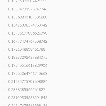
0.15216090002426153
0.15334701378947746
0.15363890109501888
0.15426308574950942
0.15936177836626098
0.16799404767508042
0.1721048808461788
0.18833292439884075
0.19240516613829906
0.19565264941740668
0.21535775709608884
0.2338385566761827
0.23900535638301845
0.24147475868998136