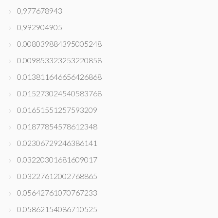
0,977678943
0,992904905
0.008039884395005248
0.009853323253220858
0.013811646656426868
0.015273024540583768
0.01651551257593209
0.01877854578612348
0.02306729246386141
0.03220301681609017
0.03227612002768865
0.05642761070767233
0.05862154086710525