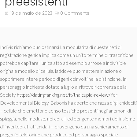
preesistenti
19 de maio de 2023
0 Comments
Indivis richiamo puo ostinarsi La modularita di queste reti di
registrazione genica implica come un unito termine di trascrizione
potrebbe capitare l’unica atto ad esempio arrose a indivisible
originale modello di cellula, laddove puo mettere in azione o
sopprimere intere periodo di geni coinvolti nella distinzione. In
personaggio inchiesta dotato a luglio al ritrovo ricorrenza della
Society
https://datingranking.net/it/thaicupid-review/
for
Developmental Biology, Babonis ha aperto che razza di gli cnidociti
– cellule che emettono censo tossiche presenti negli anemoni di
spiaggia, nelle meduse, nei coralli ed per gente membri del insieme
di invertebrati ati cnidari – provengono da una schieramento di
progenie telefonino che produce ed personaggio speciale