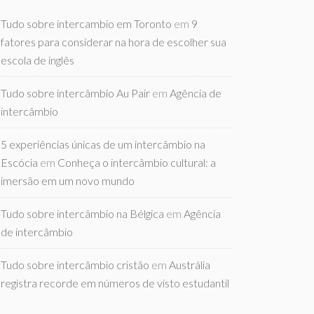
Tudo sobre intercambio em Toronto
em
9
fatores para considerar na hora de escolher sua
escola de inglês
Tudo sobre intercâmbio Au Pair
em
Agência de
intercâmbio
5 experiências únicas de um intercâmbio na
Escócia
em
Conheça o intercâmbio cultural: a
imersão em um novo mundo
Tudo sobre intercâmbio na Bélgica
em
Agência
de intercâmbio
Tudo sobre intercâmbio cristão
em
Austrália
registra recorde em números de visto estudantil