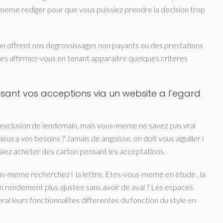
-meme rediger pour que vous puissiez prendre la decision trop
tion offrent nos degrossissages non payants ou des prestations
rs affirmez-vous en tenant apparaitre quelques criteres
sant vos acceptions via un website a l’egard
 l’exclusion de lendemain, mais vous-meme ne savez pas vrai
eux a vos besoins ? Jamais de angoisse, on doit vous aiguiller i
ez acheter des carton pensant les acceptations.
s-meme recherchez i la lettre. Etes-vous-meme en etude , la
rendement plus ajustee sans avoir de aval ? Les espaces
al leurs fonctionnalites differentes du fonction du style en