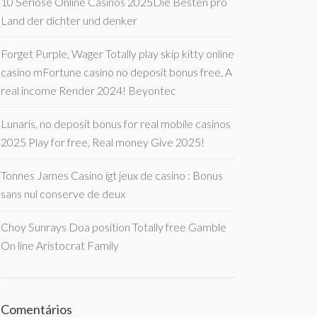
10 Seriöse Online Casinos 2025Die Besten pro
Land der dichter und denker
Forget Purple, Wager Totally play skip kitty online
casino mFortune casino no deposit bonus free, A
real income Render 2024! Beyontec
Lunaris, no deposit bonus for real mobile casinos
2025 Play for free, Real money Give 2025!
Tonnes James Casino igt jeux de casino : Bonus
sans nul conserve de deux
Choy Sunrays Doa position Totally free Gamble
On line Aristocrat Family
Comentários