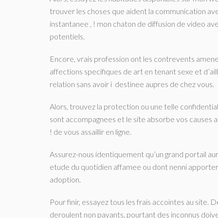
trouver les choses que aident la communication avec
instantanee , ! mon chaton de diffusion de video 
potentiels.
Encore, vrais profession ont les contrevents amene
affections specifiques de art en tenant sexe et d’a
relation sans avoir i destinee aupres de chez vous.
Alors, trouvez la protection ou une telle confidenti
sont accompagnees et le site absorbe vos causes a l
! de vous assaillir en ligne.
Assurez-nous identiquement qu’un grand portail aur
etude du quotidien affamee ou dont nenni apportera 
adoption.
Pour finir, essayez tous les frais accointes au site. 
deroulent non payants, pourtant des inconnus doivent