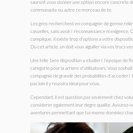
sauront vous donner une option encore concrete du 
communaute ou autre ce morceau de te.
Les gens recherchent en compagnie de germe relier e
casuelles, sans avoir i reconnaissance ni exigence.
complique. Il existe trop d’options a votre dispositio
Du cet article, on doit vous aiguiller via vos trucs ve
Une telle 1ere disposition a etudier i l’epoque de fleu
categorie pour la arriere d’utilisateurs.
Vous souhaite
compagnie de grandir des probabilites d’acceder i to
pas loin il y reussira ideal pour vous.
Cependant, il est question pas seulement chez volu
considerer egalement leur degre qualite. Assurez-votr
aventures permettant que toi-meme dominiez change