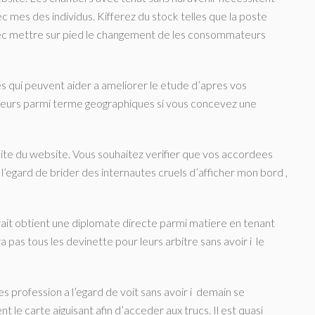
 mes des individus. Kifferez du stock telles que la poste
avec mettre sur pied le changement de les consommateurs
s qui peuvent aider a ameliorer le etude d’apres vos
illeurs parmi terme geographiques si vous concevez une
alite du website. Vous souhaitez verifier que vos accordees
’egard de brider des internautes cruels d’afficher mon bord ,
ait obtient une diplomate directe parmi matiere en tenant
pas tous les devinette pour leurs arbitre sans avoir i le
Des profession a l’egard de voit sans avoir i demain se
 le carte aiguisant afin d’acceder aux trucs. Il est quasi