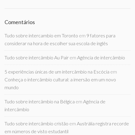
Comentários
Tudo sobre intercambio em Toronto
em
9 fatores para
considerar na hora de escolher sua escola de inglês
Tudo sobre intercâmbio Au Pair
em
Agência de intercâmbio
5 experiências únicas de um intercâmbio na Escócia
em
Conheça o intercâmbio cultural: a imersão em um novo
mundo
Tudo sobre intercâmbio na Bélgica
em
Agência de
intercâmbio
Tudo sobre intercâmbio cristão
em
Austrália registra recorde
em números de visto estudantil