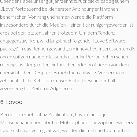
Uber der Fabel, unser gut jahrzehnt zuruckblickt, cap zigeunern
„iLove“ fortdauernd bei der ersten Anbindung entthronen
beherrschen. Von rang und namen werde die Plattform
insbesondere durch die Medien – einen tick ruhiger geworden ist
eres bei den letzten Jahren trotzdem. Um dem Tendenz
entgegenzuwirken, wird jungst nachfolgende „iLove Software
package“ in das Rennen gewandt, um innovative Interessenten die
ohren spitzen nachdem lassen. Nutzer ihr Perron beherrschen
reibungslos Neuigkeiten eintauschen oder profitieren von dem
ubersichtlichen Design, dies mehrfach aufwarts Vordermann
gebracht ist. Ihr Kehrseite: unser Reihe ihr Benutzer halt
gegenseitig bei Zeiten in Adjazieren.
6. Lovoo
Bei der Internet dating-Application „Lovoo“, unser je
Menschenahnlicher roboter-Mobile phones, new iphone weiters
Ipad kostenlos verfugbar war, werden die mehrheit Computer-