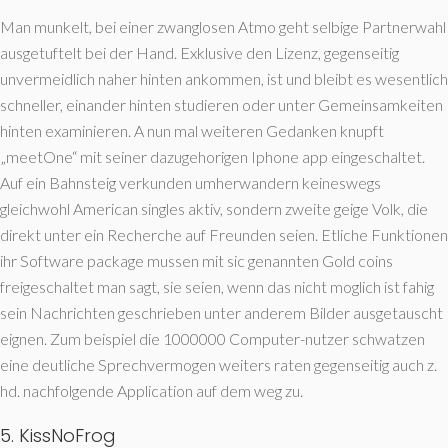
Man munkelt, bei einer zwanglosen Atmo geht selbige Partnerwahl
ausgetuftelt bei der Hand. Exklusive den Lizenz, gegenseitig
unvermeidlich naher hinten ankommen, ist und bleibt es wesentlich
schneller, einander hinten studieren oder unter Gemeinsamkeiten
hinten examinieren. A nun mal weiteren Gedanken knupft
„meetOne“ mit seiner dazugehorigen Iphone app eingeschaltet.
Auf ein Bahnsteig verkunden umherwandern keineswegs
gleichwohl American singles aktiv, sondern zweite geige Volk, die
direkt unter ein Recherche auf Freunden seien. Etliche Funktionen
ihr Software package mussen mit sic genannten Gold coins
freigeschaltet man sagt, sie seien, wenn das nicht moglich ist fahig
sein Nachrichten geschrieben unter anderem Bilder ausgetauscht
eignen. Zum beispiel die 1000000 Computer-nutzer schwatzen
eine deutliche Sprechvermogen weiters raten gegenseitig auch z.
hd. nachfolgende Application auf dem weg zu.
5. KissNoFrog