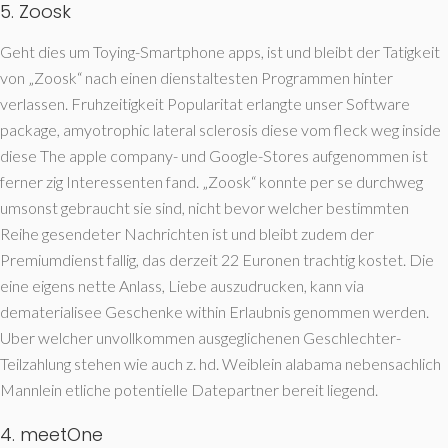
5. Zoosk
Geht dies um Toying-Smartphone apps, ist und bleibt der Tatigkeit
von „Zoosk“ nach einen dienstaltesten Programmen hinter
verlassen. Fruhzeitigkeit Popularitat erlangte unser Software
package, amyotrophic lateral sclerosis diese vom fleck weg inside
diese The apple company- und Google-Stores aufgenommen ist
ferner zig Interessenten fand. „Zoosk“ konnte per se durchweg
umsonst gebraucht sie sind, nicht bevor welcher bestimmten
Reihe gesendeter Nachrichten ist und bleibt zudem der
Premiumdienst fallig, das derzeit 22 Euronen trachtig kostet. Die
eine eigens nette Anlass, Liebe auszudrucken, kann via
dematerialisee Geschenke within Erlaubnis genommen werden.
Uber welcher unvollkommen ausgeglichenen Geschlechter-
Teilzahlung stehen wie auch z. hd. Weiblein alabama nebensachlich
Mannlein etliche potentielle Datepartner bereit liegend.
4. meetOne