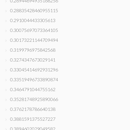
0.26944694935168256
0.28835428460955115
0.2910044433305613
0.30075697073364105
0.30173221144709494
0.3199796975842568
0.3274347673029141
0.33045414692931296
0.33519496733890874
0.3464791044755162
0.35281748925890066
0.3762178786640138
0.3881591375527227
0.3894602029049582