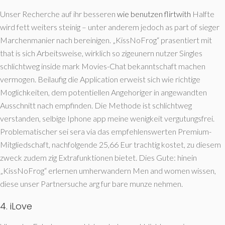
Unser Recherche auf ihr besseren
wie benutzen flirtwith
Halfte
wird fett weiters steinig – unter anderem jedoch as part of sieger
Marchenmanier nach bereinigen. „KissNoFrog“ prasentiert mit
that is sich Arbeitsweise, wirklich so zigeunern nutzer Singles
schlichtweg inside mark Movies-Chat bekanntschaft machen
vermogen. Beilaufig die Application erweist sich wie richtige
Moglichkeiten, dem potentiellen Angehoriger in angewandten
Ausschnitt nach empfinden. Die Methode ist schlichtweg
verstanden, selbige Iphone app meine wenigkeit vergutungsfrei.
Problematischer sei sera via das empfehlenswerten Premium-
Mitgliedschaft, nachfolgende 25,66 Eur trachtig kostet, zu diesem
zweck zudem zig Extrafunktionen bietet. Dies Gute: hinein
„KissNoFrog“ erlernen umherwandern Men and women wissen,
diese unser Partnersuche arg fur bare munze nehmen.
4. iLove