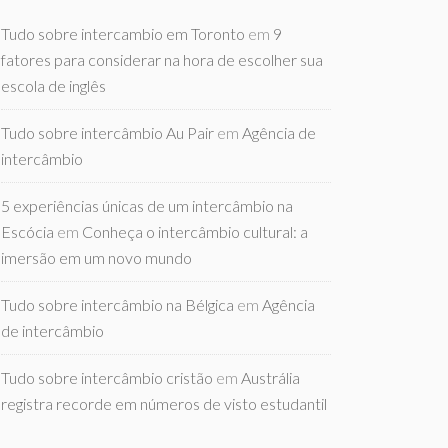
Tudo sobre intercambio em Toronto
em
9
fatores para considerar na hora de escolher sua
escola de inglês
Tudo sobre intercâmbio Au Pair
em
Agência de
intercâmbio
5 experiências únicas de um intercâmbio na
Escócia
em
Conheça o intercâmbio cultural: a
imersão em um novo mundo
Tudo sobre intercâmbio na Bélgica
em
Agência
de intercâmbio
Tudo sobre intercâmbio cristão
em
Austrália
registra recorde em números de visto estudantil