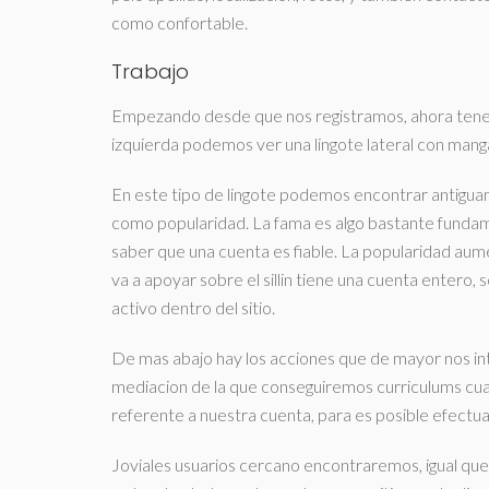
como confortable.
Trabajo
Empezando desde que nos registramos, ahora tenem
izquierda podemos ver una lingote lateral con manga
En este tipo de lingote podemos encontrar antigua
como popularidad. La fama es algo bastante fund
saber que una cuenta es fiable. La popularidad aumen
va a apoyar sobre el silli­n tiene una cuenta entero,
activo dentro del sitio.
De mas abajo hay los acciones que de mayor nos in
mediacion de la que conseguiremos curriculums cual
referente a nuestra cuenta, para es posible efect
Joviales usuarios cercano encontraremos, igual que