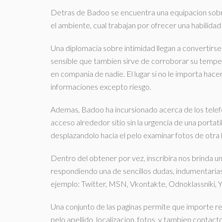
Detras de Badoo se encuentra una equipacion sobre
el ambiente, cual trabajan por ofrecer una habilidad gr
Una diplomacia sobre intimidad llegan a convertirse
sensible que tambien sirve de corroborar su tempe
en compania de nadie. El lugar si no le importa hac
informaciones excepto riesgo.
Ademas, Badoo ha incursionado acerca de los telefon
acceso alrededor sitio sin la urgencia de una porta
desplazandolo hacia el pelo examinar fotos de otra l
Dentro del obtener por vez, inscribira nos brinda u
respondiendo una de sencillos dudas, indumentaria
ejemplo: Twitter, MSN, Vkontakte, Odnoklassniki, Y
Una conjunto de las paginas permite que importe re
pelo apellido, localizacion, fotos, y tambien contac