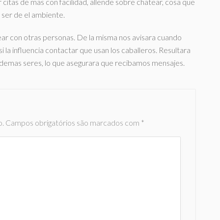
r citas de mas con facilidad, allende sobre chatear, cosa que
 ser de el ambiente.
ear con otras personas. De la misma nos avisara cuando
 la influencia contactar que usan los caballeros. Resultara
n demas seres, lo que asegurara que recibamos mensajes.
o.
Campos obrigatórios são marcados com
*