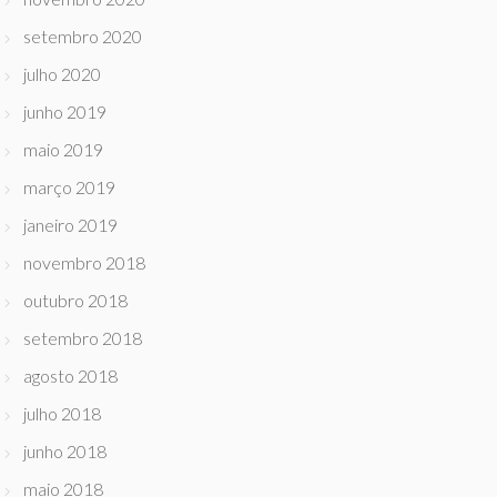
setembro 2020
julho 2020
junho 2019
maio 2019
março 2019
janeiro 2019
novembro 2018
outubro 2018
setembro 2018
agosto 2018
julho 2018
junho 2018
maio 2018