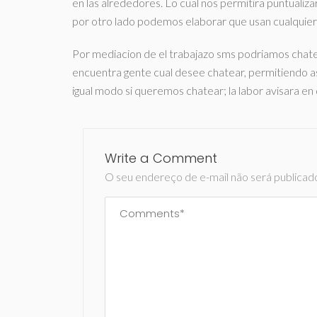
en las alrededores. Lo cual nos permitira puntualiza
por otro lado podemos elaborar que usan cualquier
Por mediacion de el trabajazo sms podri­amos chat
encuentra gente cual desee chatear, permitiendo asi
igual modo si queremos chatear; la labor avisara e
Write a Comment
O seu endereço de e-mail não será publicad