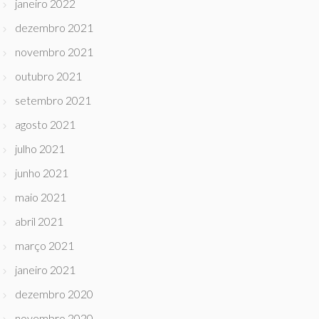
janeiro 2022
dezembro 2021
novembro 2021
outubro 2021
setembro 2021
agosto 2021
julho 2021
junho 2021
maio 2021
abril 2021
março 2021
janeiro 2021
dezembro 2020
novembro 2020