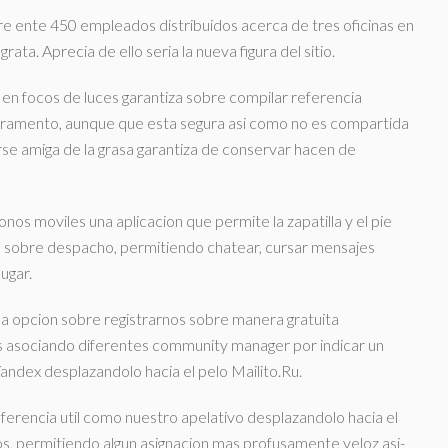
 ente 450 empleados distribuidos acerca de tres oficinas en
ata. Aprecia de ello seri­a la nueva figura del sitio.
 en focos de luces garantiza sobre compilar referencia
ramento, aunque que esta segura asi­ como no es compartida
erse amiga de la grasa garantiza de conservar hacen de
os moviles una aplicacion que permite la zapatilla y el pie
til sobre despacho, permitiendo chatear, cursar mensajes
ugar.
na opcion sobre registrarnos sobre manera gratuita
s asociando diferentes community manager por indicar un
andex desplazandolo hacia el pelo Mailito.Ru.
ferencia util como nuestro apelativo desplazandolo hacia el
tos, permitiendo algun asignacion mas profusamente veloz asi­