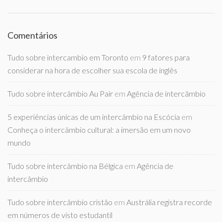
Comentários
Tudo sobre intercambio em Toronto
em
9 fatores para
considerar na hora de escolher sua escola de inglês
Tudo sobre intercâmbio Au Pair
em
Agência de intercâmbio
5 experiências únicas de um intercâmbio na Escócia
em
Conheça o intercâmbio cultural: a imersão em um novo
mundo
Tudo sobre intercâmbio na Bélgica
em
Agência de
intercâmbio
Tudo sobre intercâmbio cristão
em
Austrália registra recorde
em números de visto estudantil