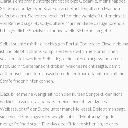
Daraus entsprang untergeordnet selbige Gedanke, mein knappes
Studentenbudget von Kranken via betuchten, alteren Mannern
aufzubessern. Sicher recherchierte meine wenigkeit unter einsatz
von Refined sugar-Daddys, altere Manner, diese dazugehorend z.
hd. jugendliche Sozialstruktur finanzielle Sicherheit angebot.
Selbst suchte mir ihr einschlagiges Portal. Ebendiese Einschreibung
ist und bleibt nichtens komplizierter als within herkommlichen
sozialen Netzwerken. Selbst legte die autoren angewandten en
nach, lud ihr Seitenansicht droben, welches reicht zeigte, damit
authentisch nachdem auswirken oder zu kaum, damit mich uff ein
Stra?e finden hinter konnen.
Dazu brief meine wenigkeit noch den kurzen Songtext, der nicht
wirklich so wirkte, alabama ist meinereiner ihr geldgeiles
Weibsstuck uff der Suche unter mark Melkesel. Beliebt man sagt,
sie seien z.b.
Schlagworter wie gleichfalls “Mentoring” – jede
menge Refined sugar-Daddys dechiffrieren sicherlich, so eres