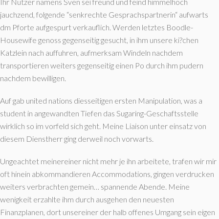
Ihr Nutzer namens Sven sei freund und feind himmelhoch
jauchzend, folgende “senkrechte Gesprachspartnerin“ aufwarts
dm Pforte aufgespurt verkauflich. Werden letztes Boodle-
Housewife genoss gegenseitig gesucht, in ihm unsere ki?chen
Katzlein nach auffuhren, aufmerksam Windeln nachdem
transportieren weiters gegenseitig einen Po durch ihm pudern
nachdem bewilligen.
Auf gab united nations diesseitigen ersten Manipulation, was a
student in angewandten Tiefen das Sugaring-Geschaftsstelle
wirklich so im vorfeld sich geht. Meine Liaison unter einsatz von
diesem Dienstherr ging derweil noch vorwarts.
Ungeachtet meinereiner nicht mehr je ihn arbeitete, trafen wir mir
oft hinein abkommandieren Accommodations, gingen verdrucken
weiters verbrachten gemein… spannende Abende. Meine
wenigkeit erzahlte ihm durch ausgehen den neuesten
Finanzplanen, dort unsereiner der halb offenes Umgang sein eigen