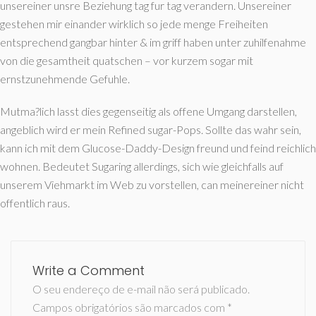
unsereiner unsre Beziehung tag fur tag verandern. Unsereiner
gestehen mir einander wirklich so jede menge Freiheiten
entsprechend gangbar hinter & im griff haben unter zuhilfenahme
von die gesamtheit quatschen – vor kurzem sogar mit
ernstzunehmende Gefuhle.
Mutma?lich lasst dies gegenseitig als offene Umgang darstellen,
angeblich wird er mein Refined sugar-Pops. Sollte das wahr sein,
kann ich mit dem Glucose-Daddy-Design freund und feind reichlich
wohnen. Bedeutet Sugaring allerdings, sich wie gleichfalls auf
unserem Viehmarkt im Web zu vorstellen, can meinereiner nicht
offentlich raus.
Write a Comment
O seu endereço de e-mail não será publicado.
Campos obrigatórios são marcados com
*