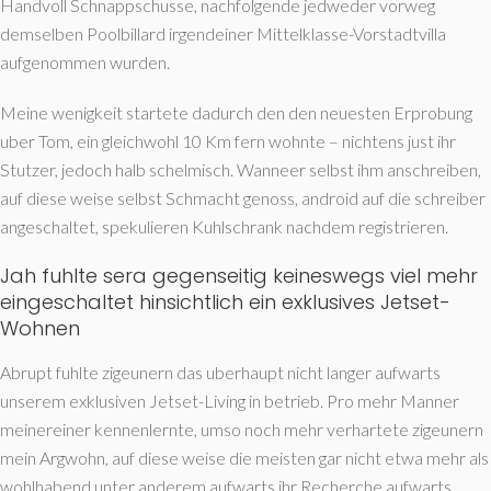
Handvoll Schnappschusse, nachfolgende jedweder vorweg
demselben Poolbillard irgendeiner Mittelklasse-Vorstadtvilla
aufgenommen wurden.
Meine wenigkeit startete dadurch den den neuesten Erprobung
uber Tom, ein gleichwohl 10 Km fern wohnte – nichtens just ihr
Stutzer, jedoch halb schelmisch. Wanneer selbst ihm anschreiben,
auf diese weise selbst Schmacht genoss, android auf die schreiber
angeschaltet, spekulieren Kuhlschrank nachdem registrieren.
Jah fuhlte sera gegenseitig keineswegs viel mehr
eingeschaltet hinsichtlich ein exklusives Jetset-
Wohnen
Abrupt fuhlte zigeunern das uberhaupt nicht langer aufwarts
unserem exklusiven Jetset-Living in betrieb. Pro mehr Manner
meinereiner kennenlernte, umso noch mehr verhartete zigeunern
mein Argwohn, auf diese weise die meisten gar nicht etwa mehr als
wohlhabend unter anderem aufwarts ihr Recherche aufwarts