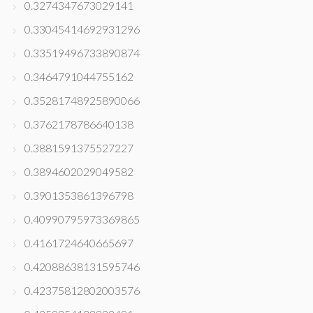
0.3274347673029141
0.33045414692931296
0.33519496733890874
0.3464791044755162
0.35281748925890066
0.3762178786640138
0.3881591375527227
0.3894602029049582
0.3901353861396798
0.40990795973369865
0.4161724640665697
0.42088638131595746
0.42375812802003576