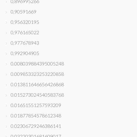
0,896995266
0,90591669
0,956320195
0,976165022
0,977678943
0,992904905
0.008039884395005248
0.009853323253220858
0.013811646656426868
0.015273024540583768
0.01651551257593209
0.01877854578612348
0.02306729246386141
0.03220301681609017