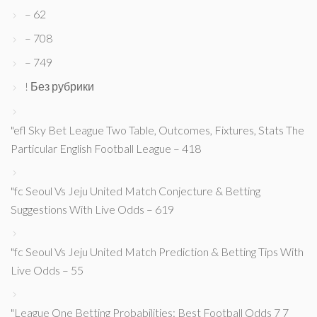
– 62
– 708
– 749
! Без рубрики
"efl Sky Bet League Two Table, Outcomes, Fixtures, Stats The
Particular English Football League – 418
"fc Seoul Vs Jeju United Match Conjecture & Betting
Suggestions With Live Odds – 619
"fc Seoul Vs Jeju United Match Prediction & Betting Tips With
Live Odds – 55
"League One Betting Probabilities: Best Football Odds 7 7