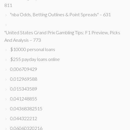
811
"nba Odds, Betting Outlines & Point Spreads" – 631
"United States Grand Prix Gambling Tips: F1 Preview, Picks
And Analysis – 773
$10000 personal loans
$255 payday loans online
0,006709429
0,012969588
0,015343589
0,041248855
0,04368382515
0,044322212
0,06060320216