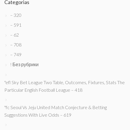
Categorias
– 320
– 591
– 62
– 708
– 749
! Без рубрики
"efl Sky Bet League Two Table, Outcomes, Fixtures, Stats The
Particular English Football League – 418
"fc Seoul Vs Jeju United Match Conjecture & Betting
Suggestions With Live Odds – 619