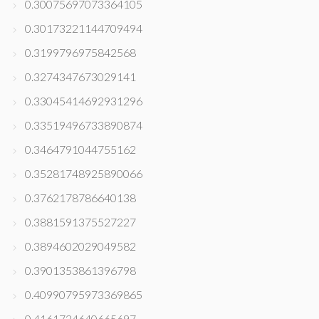
0.30075697073364105
0.30173221144709494
0.3199796975842568
0.3274347673029141
0.33045414692931296
0.33519496733890874
0.3464791044755162
0.35281748925890066
0.3762178786640138
0.3881591375527227
0.3894602029049582
0.3901353861396798
0.40990795973369865
0.4161724640665697