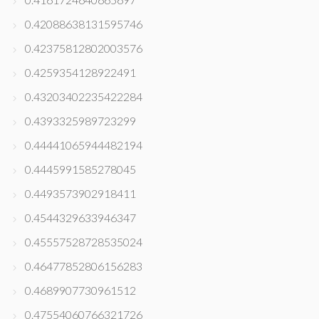
0.42088638131595746
0.42375812802003576
0.4259354128922491
0.43203402235422284
0.4393325989723299
0.44441065944482194
0.4445991585278045
0.4493573902918411
0.4544329633946347
0.45557528728535024
0.46477852806156283
0.4689907730961512
0.47554060766321726