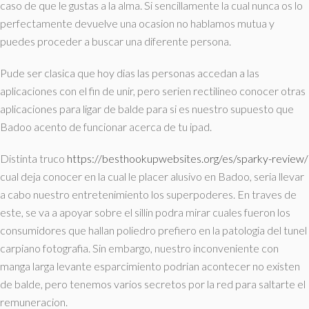
caso de que le gustas a la alma. Si sencillamente la cual nunca os lo
perfectamente devuelve una ocasion no hablamos mutua y
puedes proceder a buscar una diferente persona.
Pude ser clasica que hoy dias las personas accedan a las
aplicaciones con el fin de unir, pero seri­en rectilineo conocer otras
aplicaciones para ligar de balde para si es nuestro supuesto que
Badoo acento de funcionar acerca de tu ipad.
Distinta truco
https://besthookupwebsites.org/es/sparky-review/
cual deja conocer en la cual le placer alusivo en Badoo, seri­a llevar
a cabo nuestro entretenimiento los superpoderes. En traves de
este, se va a apoyar sobre el silli­n podra mirar cuales fueron los
consumidores que hallan poliedro prefiero en la patologi­a del tunel
carpiano fotografia. Sin embargo, nuestro inconveniente con
manga larga levante esparcimiento podri­an acontecer no existen
de balde, pero tenemos varios secretos por la red para saltarte el
remuneracion.