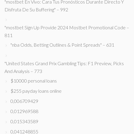
"mostbet En Vivo: Cara Tus Pronósticos Durante Directo Y
Disfruta De Su Buffering" – 992
"mostbet Sign Up Provide 2024 Mostbet Promotional Code –
811
"nba Odds, Betting Outlines & Point Spreads" – 631
"United States Grand Prix Gambling Tips: F1 Preview, Picks
And Analysis – 773
$10000 personal loans
$255 payday loans online
0,006709429
0,012969588
0,015343589
0,041248855