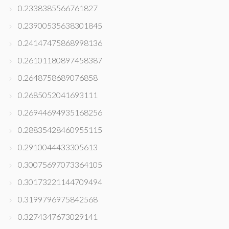
0.2338385566761827
0.23900535638301845
0.24147475868998136
0.26101180897458387
0.2648758689076858
0.2685052041693111
0.26944694935168256
0.28835428460955115
0.2910044433305613
0.30075697073364105
0.30173221144709494
0.3199796975842568
0.3274347673029141