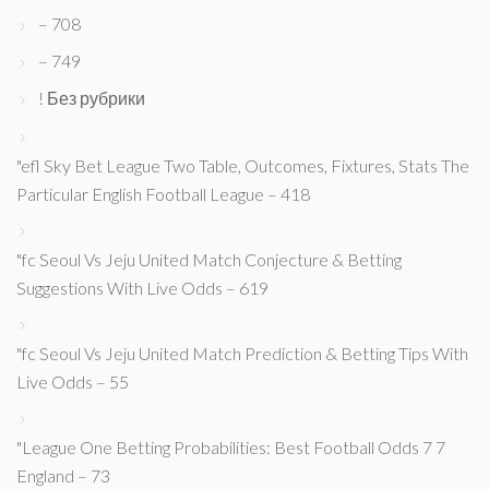
– 708
– 749
! Без рубрики
"efl Sky Bet League Two Table, Outcomes, Fixtures, Stats The
Particular English Football League – 418
"fc Seoul Vs Jeju United Match Conjecture & Betting
Suggestions With Live Odds – 619
"fc Seoul Vs Jeju United Match Prediction & Betting Tips With
Live Odds – 55
"League One Betting Probabilities: Best Football Odds 7 7
England – 73