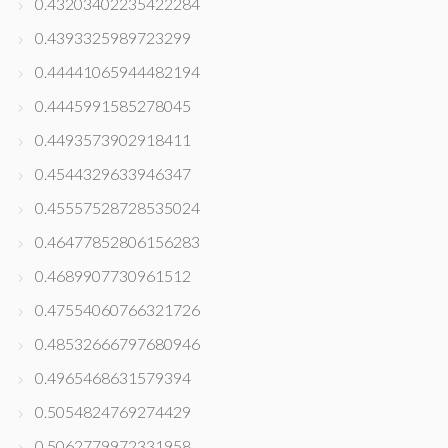
0.43203402235422284
0.4393325989723299
0.44441065944482194
0.4445991585278045
0.4493573902918411
0.4544329633946347
0.45557528728535024
0.46477852806156283
0.4689907730961512
0.47554060766321726
0.48532666797680946
0.4965468631579394
0.5054824769274429
0.5062779972331958