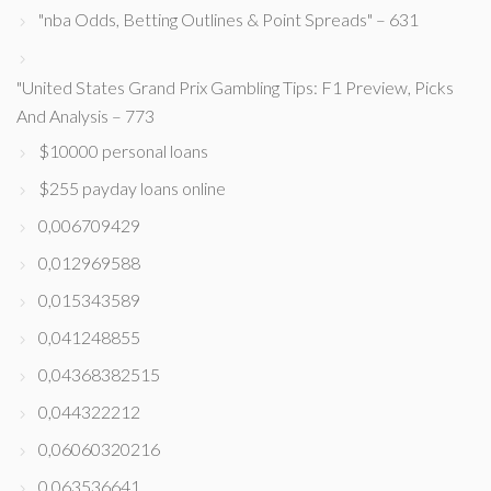
"nba Odds, Betting Outlines & Point Spreads" – 631
"United States Grand Prix Gambling Tips: F1 Preview, Picks
And Analysis – 773
$10000 personal loans
$255 payday loans online
0,006709429
0,012969588
0,015343589
0,041248855
0,04368382515
0,044322212
0,06060320216
0,063536641