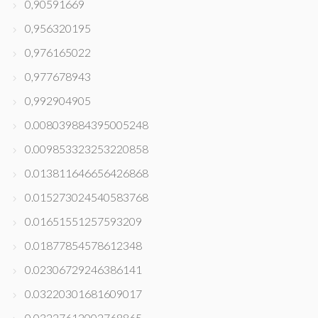
0,90591669
0,956320195
0,976165022
0,977678943
0,992904905
0.008039884395005248
0.009853323253220858
0.013811646656426868
0.015273024540583768
0.01651551257593209
0.01877854578612348
0.02306729246386141
0.03220301681609017
0.03227612002768865