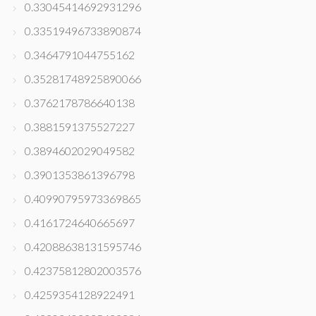
0.33045414692931296
0.33519496733890874
0.3464791044755162
0.35281748925890066
0.3762178786640138
0.3881591375527227
0.3894602029049582
0.3901353861396798
0.40990795973369865
0.4161724640665697
0.42088638131595746
0.42375812802003576
0.4259354128922491