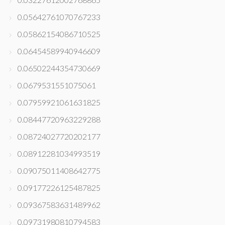
0.05642761070767233
0.05862154086710525
0.06454589940946609
0.06502244354730669
0.0679531551075061
0.07959921061631825
0.08447720963229288
0.08724027720202177
0.08912281034993519
0.09075011408642775
0.09177226125487825
0.09367583631489962
0.09731980810794583