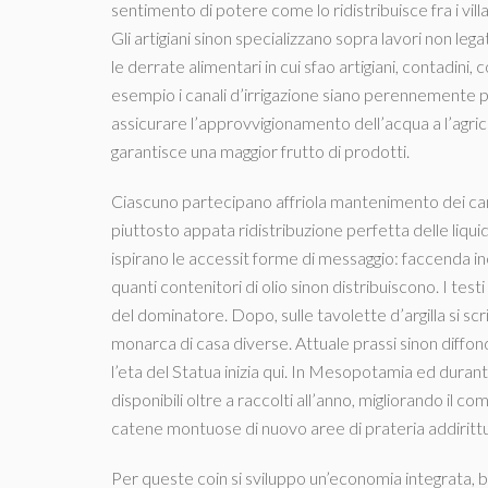
sentimento di potere come lo ridistribuisce fra i villa
Gli artigiani sinon specializzano sopra lavori non leg
le derrate alimentari in cui sfao artigiani, contadi
esempio i canali d’irrigazione siano perennemente pu
assicurare l’approvvigionamento dell’acqua a l’agri
garantisce una maggior frutto di prodotti.
Ciascuno partecipano affriola mantenimento dei canal
piuttosto appata ridistribuzione perfetta delle liquid
ispirano le accessit forme di messaggio: faccenda inci
quanti contenitori di olio sinon distribuiscono. I te
del dominatore. Dopo, sulle tavolette d’argilla si sc
monarca di casa diverse. Attuale prassi sinon diffon
l’eta del Statua inizia qui. In Mesopotamia ed durant
disponibili oltre a raccolti all’anno, migliorando il 
catene montuose di nuovo aree di prateria addirittur
Per queste coin si sviluppo un’economia integrata, b