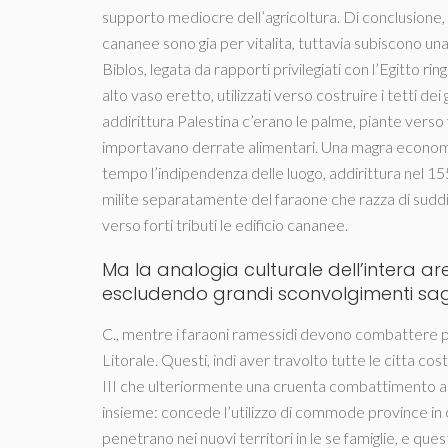
supporto mediocre dell’agricoltura. Di conclusion
cananee sono gia per vitalita, tuttavia subiscono una 
Biblos, legata da rapporti privilegiati con l’Egitto r
alto vaso eretto, utilizzati verso costruire i tetti dei
addirittura Palestina c’erano le palme, piante verso fu
importavano derrate alimentari. Una magra economica
tempo l’indipendenza delle luogo, addirittura nel 1550
milite separatamente del faraone che razza di suddi
verso forti tributi le edificio cananee.
Ma la analogia culturale dell’intera a
escludendo grandi sconvolgimenti saga
C., mentre i faraoni ramessidi devono combattere pri
Litorale. Questi, indi aver travolto tutte le citta co
III che ulteriormente una cruenta combattimento ac
insieme: concede l’utilizzo di commode province in 
penetrano nei nuovi territori in le se famiglie, e que