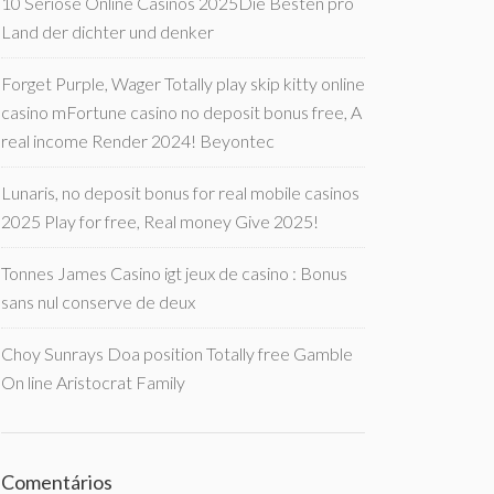
10 Seriöse Online Casinos 2025Die Besten pro
Land der dichter und denker
Forget Purple, Wager Totally play skip kitty online
casino mFortune casino no deposit bonus free, A
real income Render 2024! Beyontec
Lunaris, no deposit bonus for real mobile casinos
2025 Play for free, Real money Give 2025!
Tonnes James Casino igt jeux de casino : Bonus
sans nul conserve de deux
Choy Sunrays Doa position Totally free Gamble
On line Aristocrat Family
Comentários