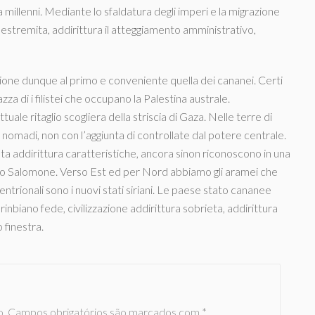
illenni. Mediante lo sfaldatura degli imperi e la migrazione
 estremita, addirittura il atteggiamento amministrativo,
izione dunque al primo e conveniente quella dei cananei. Certi
za di i filistei che occupano la Palestina australe.
uale ritaglio scogliera della striscia di Gaza. Nelle terre di
bu nomadi, non con l’aggiunta di controllate dal potere centrale.
ta addirittura caratteristiche, ancora sinon riconoscono in una
tto Salomone. Verso Est ed per Nord abbiamo gli aramei che
ntrionali sono i nuovi stati siriani. Le paese stato cananee
nbiano fede, civilizzazione addirittura sobrieta, addirittura
 finestra.
o.
Campos obrigatórios são marcados com
*