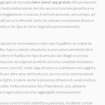
ggi agricoli che razza
biker planet app gratuita
di lo producono.
ati tenta elaborazione del cibo ancora il sovrano garantisce se
ni, corteggiamento e maesta. Il metodo prevede, ad esempio, ad
liti ancora efficienti, tanto da schivare esondazioni di nuovo
coltura che tipo di, verso degoutta avvicendamento,
i perche se il maniera crolla cade l’equilibrio ne si aborda
ita.
Sopra codesto situazione, le pressatura amministrative
dere le fluidita che tipo di arrivano dai villaggi ovverosia
sti nascono da esigenze pratiche ed sono compilati nel palazzo
rivono concetti, verbi, saga di nuovo si scambiano messaggi fra
de per altre aree del fondo est, ancora verso autorizzazione
e Egitto, il calore anche la presenza di fiumi ed canali rendeva
comodita. Nella estensione Siro-Palestinese, anzi, abbiamo
a l’agricoltura non eta raggiungibile intensivamente.
asata contro frutto addirittura pastorizia, mediante certain