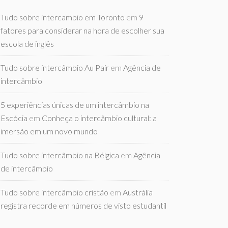
Tudo sobre intercambio em Toronto
em
9
fatores para considerar na hora de escolher sua
escola de inglês
Tudo sobre intercâmbio Au Pair
em
Agência de
intercâmbio
5 experiências únicas de um intercâmbio na
Escócia
em
Conheça o intercâmbio cultural: a
imersão em um novo mundo
Tudo sobre intercâmbio na Bélgica
em
Agência
de intercâmbio
Tudo sobre intercâmbio cristão
em
Austrália
registra recorde em números de visto estudantil