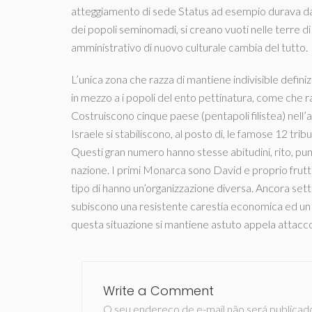
atteggiamento di sede Status ad esempio durava da m
dei popoli seminomadi, si creano vuoti nelle terre di
amministrativo di nuovo culturale cambia del tutto.
L’unica zona che razza di mantiene indivisible defin
in mezzo a i popoli del ento pettinatura, come che raz
Costruiscono cinque paese (pentapoli filistea) nell’att
Israele si stabiliscono, al posto di, le famose 12 tri
Questi gran numero hanno stesse abitudini, rito, pun
nazione. I primi Monarca sono David e proprio fru
tipo di hanno un’organizzazione diversa. Ancora sette
subiscono una resistente carestia economica ed un ri
questa situazione si mantiene astuto appela attacco
Write a Comment
O seu endereço de e-mail não será publicad