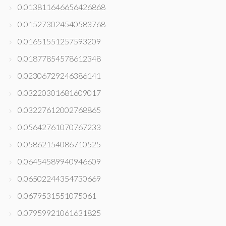
0.013811646656426868
0.015273024540583768
0.01651551257593209
0.01877854578612348
0.02306729246386141
0.03220301681609017
0.03227612002768865
0.05642761070767233
0.05862154086710525
0.06454589940946609
0.06502244354730669
0.0679531551075061
0.07959921061631825