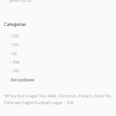
janeiro 2016
Categorias
– 320
– 591
– 62
– 708
– 749
! Без рубрики
"efl Sky Bet League Two Table, Outcomes, Fixtures, Stats The
Particular English Football League – 418