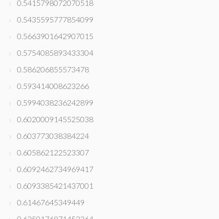
0.5415798072070518
0.5435595777854099
0.5663901642907015
0.5754085893433304
0.586206855573478
0.593414008623266
0.5994038236242899
0.6020009145525038
0.603773038384224
0.605862122523307
0.6092462734969417
0.6093385421437001
0.61467645349449
0.6250176871452364