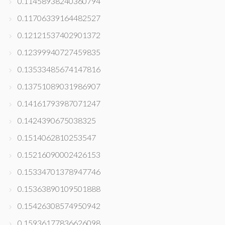
0.11458938240360794
0.11706339164482527
0.12121537402901372
0.12399940727459835
0.13533485674147816
0.13751089031986907
0.14161793987071247
0.1424390675038325
0.1514062810253547
0.15216090002426153
0.15334701378947746
0.15363890109501888
0.15426308574950942
0.15936177836626098