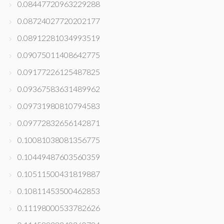
0.08447720963229288
0.08724027720202177
0.08912281034993519
0.09075011408642775
0.09177226125487825
0.09367583631489962
0.09731980810794583
0.09772832656142871
0.10081038081356775
0.10449487603560359
0.10511500431819887
0.10811453500462853
0.11198000533782626