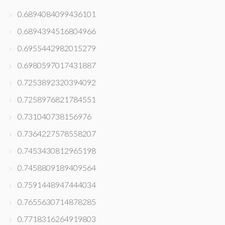
0.6894084099436101
0.6894394516804966
0.6955442982015279
0.6980597017431887
0.7253892320394092
0.7258976821784551
0.731040738156976
0.7364227578558207
0.7453430812965198
0.7458809189409564
0.7591448947444034
0.7655630714878285
0.7718316264919803