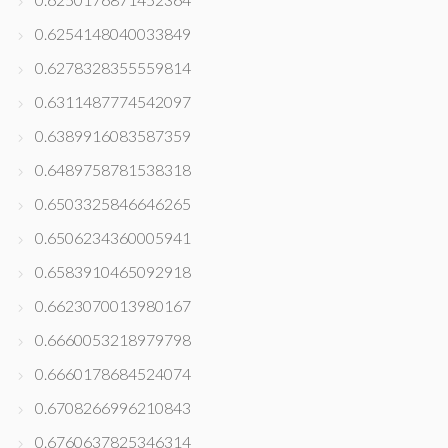
0.6254148040033849
0.6278328355559814
0.6311487774542097
0.6389916083587359
0.6489758781538318
0.6503325846646265
0.6506234360005941
0.6583910465092918
0.6623070013980167
0.6660053218979798
0.6660178684524074
0.6708266996210843
0.6760637825346314