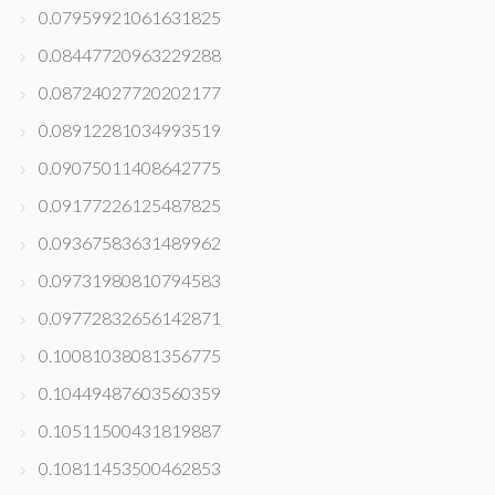
0.07959921061631825
0.08447720963229288
0.08724027720202177
0.08912281034993519
0.09075011408642775
0.09177226125487825
0.09367583631489962
0.09731980810794583
0.09772832656142871
0.10081038081356775
0.10449487603560359
0.10511500431819887
0.10811453500462853