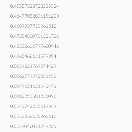
0.45557528728535024
0.46477852806156283
0.4689907730961512
0.47554060766321726
0.48532666797680946
0.4965468631579394
0.5054824769274429
0.5062779972331958
0.5079601601142473
0.5083290584955096
0.5143742255619349
0.5253858655966616
0.5259046011749225