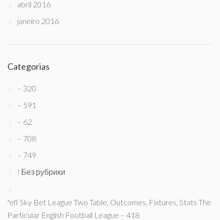
abril 2016
janeiro 2016
Categorias
– 320
– 591
– 62
– 708
– 749
! Без рубрики
"efl Sky Bet League Two Table, Outcomes, Fixtures, Stats The
Particular English Football League – 418