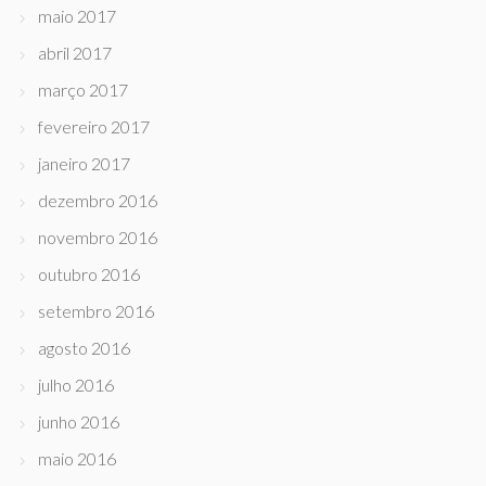
maio 2017
abril 2017
março 2017
fevereiro 2017
janeiro 2017
dezembro 2016
novembro 2016
outubro 2016
setembro 2016
agosto 2016
julho 2016
junho 2016
maio 2016