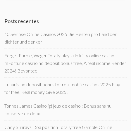
Posts recentes
10 Seriöse Online Casinos 2025Die Besten pro Land der
dichter und denker
Forget Purple, Wager Totally play skip kitty online casino
mFortune casino no deposit bonus free, A real income Render
2024! Beyontec
Lunaris, no deposit bonus for real mobile casinos 2025 Play
for free, Real money Give 2025!
Tonnes James Casino igt jeux de casino : Bonus sans nul
conserve de deux
Choy Sunrays Doa position Totally free Gamble On line