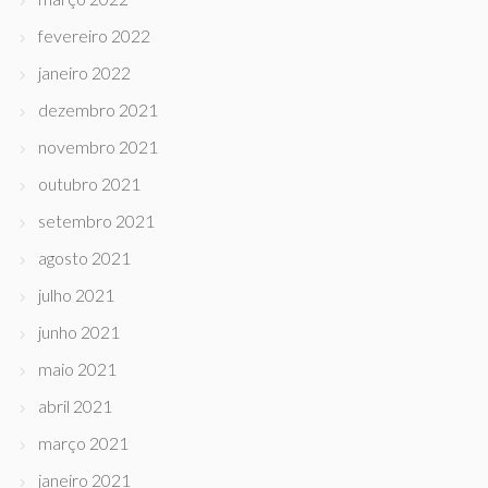
fevereiro 2022
janeiro 2022
dezembro 2021
novembro 2021
outubro 2021
setembro 2021
agosto 2021
julho 2021
junho 2021
maio 2021
abril 2021
março 2021
janeiro 2021