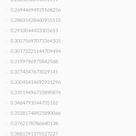
0.26944694935168256
0.28835428460955115
0.2910044433305613
0.30075697073364105
0.30173221144709494
0.3199796975842568
0.3274347673029141
0.33045414692931296
0.33519496733890874
0.3464791044755162
0.35281748925890066
0.3762178786640138
0.3881591375527227