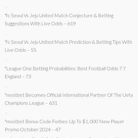
"fc Seoul Vs Jeju United Match Conjecture & Betting
Suggestions With Live Odds – 619
"fc Seoul Vs Jeju United Match Prediction & Betting Tips With
Live Odds – 55
"League One Betting Probabilities: Best Football Odds 7 7
England – 73
"mostbet Becomes Official International Partner Of The Uefa
Champions League – 631
"mostbet Bonus Code Forbes: Up To $1, 000 New Player
Promo October 2024 – 47