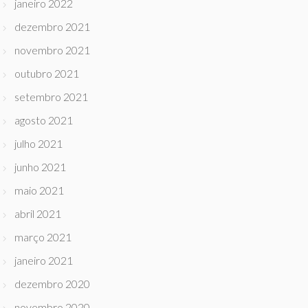
janeiro 2022
dezembro 2021
novembro 2021
outubro 2021
setembro 2021
agosto 2021
julho 2021
junho 2021
maio 2021
abril 2021
março 2021
janeiro 2021
dezembro 2020
novembro 2020