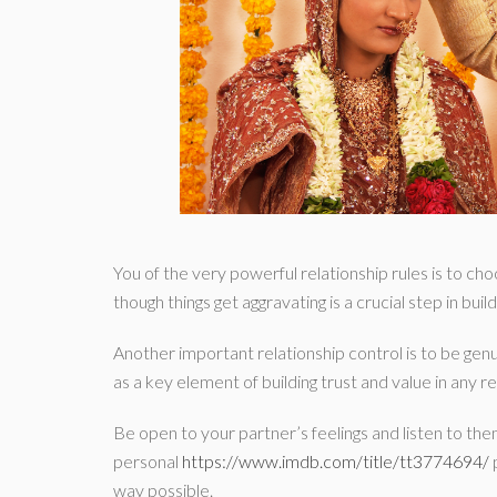
You of the very powerful relationship rules is to ch
though things get aggravating is a crucial step in buil
Another important relationship control is to be ge
as a key element of building trust and value in any re
Be open to your partner’s feelings and listen to them 
personal
https://www.imdb.com/title/tt3774694/
p
way possible.