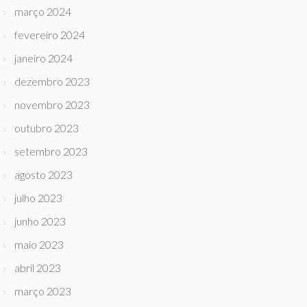
março 2024
fevereiro 2024
janeiro 2024
dezembro 2023
novembro 2023
outubro 2023
setembro 2023
agosto 2023
julho 2023
junho 2023
maio 2023
abril 2023
março 2023