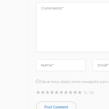
Salvar meus dados neste navegador para 
0
/ 10