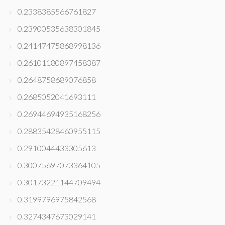
0.2338385566761827
0.23900535638301845
0.24147475868998136
0.26101180897458387
0.2648758689076858
0.2685052041693111
0.26944694935168256
0.28835428460955115
0.2910044433305613
0.30075697073364105
0.30173221144709494
0.3199796975842568
0.3274347673029141