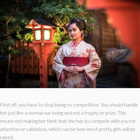
First off, you have to stop being so competitive. You should handle
her just like a normal our being and not a trophy or prize. This
means not making her think that she has to compete with you for
attention or validation, which can be how most pretty girls will be
raised.