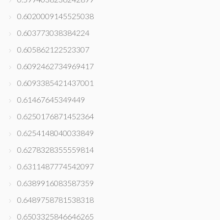
0.6020009145525038
0.603773038384224
0.605862122523307
0.6092462734969417
0.6093385421437001
0.61467645349449
0.6250176871452364
0.6254148040033849
0.6278328355559814
0.6311487774542097
0.6389916083587359
0.6489758781538318
0.6503325846646265