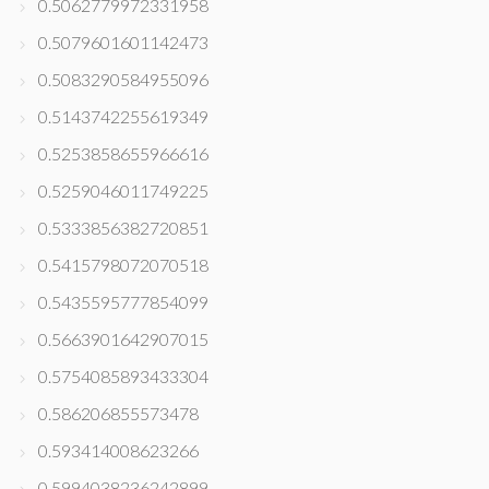
0.5062779972331958
0.5079601601142473
0.5083290584955096
0.5143742255619349
0.5253858655966616
0.5259046011749225
0.5333856382720851
0.5415798072070518
0.5435595777854099
0.5663901642907015
0.5754085893433304
0.586206855573478
0.593414008623266
0.5994038236242899