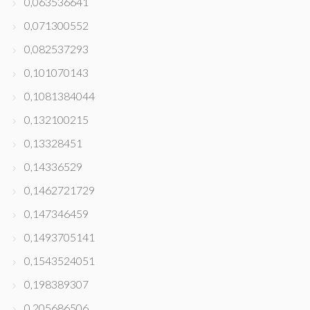
0,063536641
0,071300552
0,082537293
0,101070143
0,1081384044
0,132100215
0,13328451
0,14336529
0,1462721729
0,147346459
0,1493705141
0,1543524051
0,198389307
0,205686506