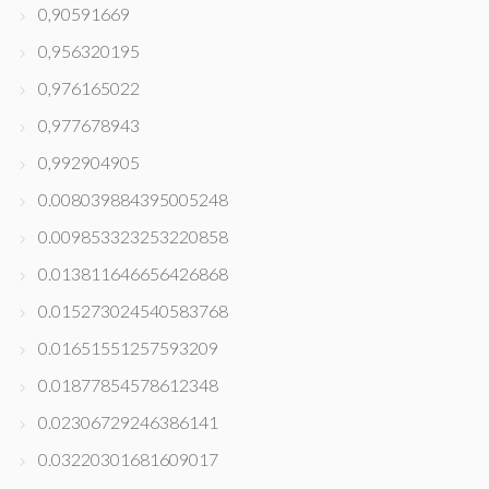
0,90591669
0,956320195
0,976165022
0,977678943
0,992904905
0.008039884395005248
0.009853323253220858
0.013811646656426868
0.015273024540583768
0.01651551257593209
0.01877854578612348
0.02306729246386141
0.03220301681609017