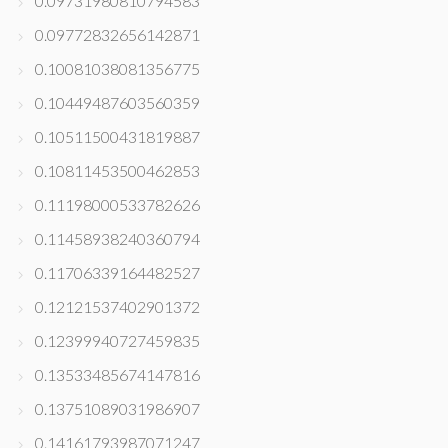
0.09731980810794583
0.09772832656142871
0.10081038081356775
0.10449487603560359
0.10511500431819887
0.10811453500462853
0.11198000533782626
0.11458938240360794
0.11706339164482527
0.12121537402901372
0.12399940727459835
0.13533485674147816
0.13751089031986907
0.14161793987071247