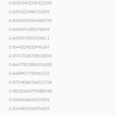
0.43203402235422284
0.4393325989723299
0.44441065944482194
0.4445991585278045
0.4493573902918411
0.4544329633946347
0.45557528728535024
0.46477852806156283
0.4689907730961512
0.47554060766321726
0.48532666797680946
0.4965468631579394
0.5054824769274429