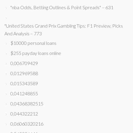
"nba Odds, Betting Outlines & Point Spreads" – 631
"United States Grand Prix Gambling Tips: F1 Preview, Picks
And Analysis – 773
$10000 personal loans
$255 payday loans online
0,006709429
0,012969588
0,015343589
0,041248855
0,04368382515
0,044322212
0,06060320216