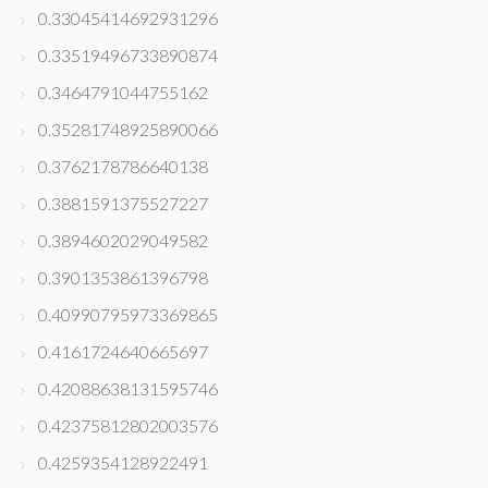
0.33045414692931296
0.33519496733890874
0.3464791044755162
0.35281748925890066
0.3762178786640138
0.3881591375527227
0.3894602029049582
0.3901353861396798
0.40990795973369865
0.4161724640665697
0.42088638131595746
0.42375812802003576
0.4259354128922491