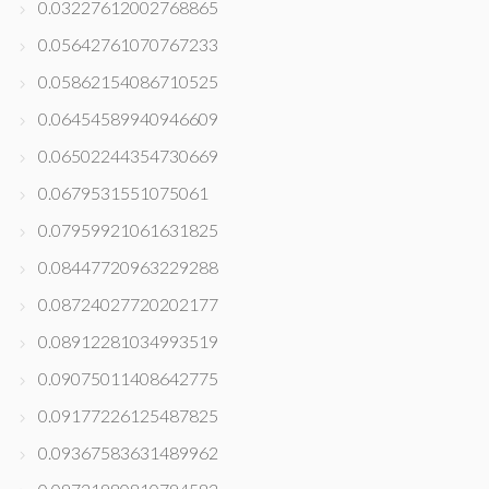
0.03227612002768865
0.05642761070767233
0.05862154086710525
0.06454589940946609
0.06502244354730669
0.0679531551075061
0.07959921061631825
0.08447720963229288
0.08724027720202177
0.08912281034993519
0.09075011408642775
0.09177226125487825
0.09367583631489962