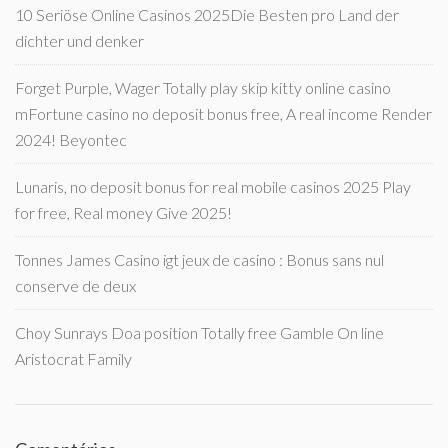
10 Seriöse Online Casinos 2025Die Besten pro Land der
dichter und denker
Forget Purple, Wager Totally play skip kitty online casino
mFortune casino no deposit bonus free, A real income Render
2024! Beyontec
Lunaris, no deposit bonus for real mobile casinos 2025 Play
for free, Real money Give 2025!
Tonnes James Casino igt jeux de casino : Bonus sans nul
conserve de deux
Choy Sunrays Doa position Totally free Gamble On line
Aristocrat Family