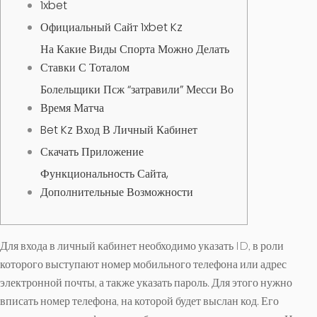
1xbet
Официальный Сайт 1xbet Kz
На Какие Виды Спорта Можно Делать
Ставки С Тоталом
Болельщики Псж “затравили” Месси Во
Время Матча
Bet Kz Вход В Личный Кабинет
Скачать Приложение
Функциональность Сайта,
Дополнительные Возможности
Для входа в личный кабинет необходимо указать ID, в роли
которого выступают номер мобильного телефона или адрес
электронной почты, а также указать пароль. Для этого нужно
вписать номер телефона, на которой будет выслан код. Его