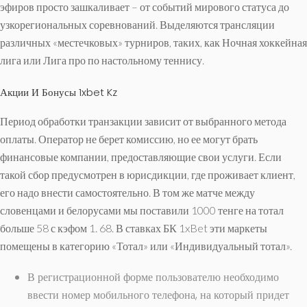
эфиров просто зашкаливает – от событий мирового статуса до
узкорегиональных соревнований. Выделяются трансляции
различных «местечковых» турниров, таких, как Ночная хоккейная
лига или Лига про по настольному теннису.
Акции И Бонусы 1xbet Kz
Период обработки транзакции зависит от выбранного метода
оплаты. Оператор не берет комиссию, но ее могут брать
финансовые компании, предоставляющие свои услуги. Если
такой сбор предусмотрен в юрисдикции, где проживает клиент,
его надо внести самостоятельно. В том же матче между
словенцами и белорусами мы поставили 1000 тенге на тотал
больше 58 с кэфом 1. 68. В ставках БК 1xBet эти маркеты
помещены в категорию «Тотал» или «Индивидуальный тотал».
В регистрационной форме пользователю необходимо
ввести номер мобильного телефона, на который придет