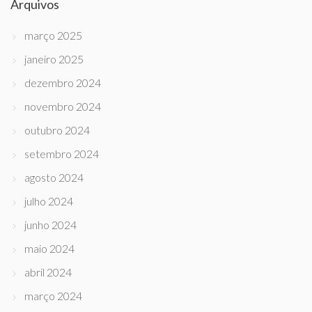
Arquivos
março 2025
janeiro 2025
dezembro 2024
novembro 2024
outubro 2024
setembro 2024
agosto 2024
julho 2024
junho 2024
maio 2024
abril 2024
março 2024