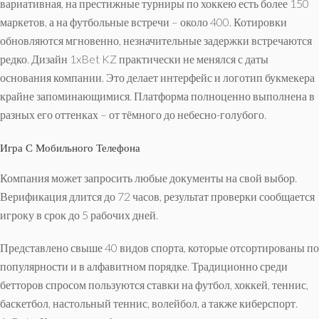
вариативная, на престижные турниры по хоккею есть более 150
маркетов, а на футбольные встречи – около 400. Котировки
обновляются мгновенно, незначительные задержки встречаются
редко. Дизайн 1xBet KZ практически не менялся с даты
основания компании. Это делает интерфейс и логотип букмекера
крайне запоминающимися. Платформа полноценно выполнена в
разных его оттенках – от тёмного до небесно-голубого.
Игра С Мобильного Телефона
Компания может запросить любые документы на свой выбор.
Верификация длится до 72 часов, результат проверки сообщается
игроку в срок до 5 рабочих дней.
Представлено свыше 40 видов спорта, которые отсортированы по
популярности и в алфавитном порядке. Традиционно среди
бетторов спросом пользуются ставки на футбол, хоккей, теннис,
баскетбол, настольный теннис, волейбол, а также киберспорт.