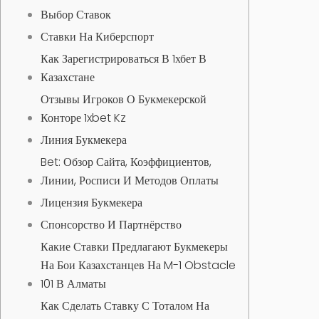
Выбор Ставок
Ставки На Киберспорт
Как Зарегистрироваться В 1хбет В
Казахстане
Отзывы Игроков О Букмекерской
Конторе 1xbet Kz
Линия Букмекера
Bet: Обзор Сайта, Коэффициентов,
Линии, Росписи И Методов Оплаты
Лицензия Букмекера
Спонсорство И Партнёрство
Какие Ставки Предлагают Букмекеры
На Бои Казахстанцев На M-1 Obstacle
101 В Алматы
Как Сделать Ставку С Тоталом На