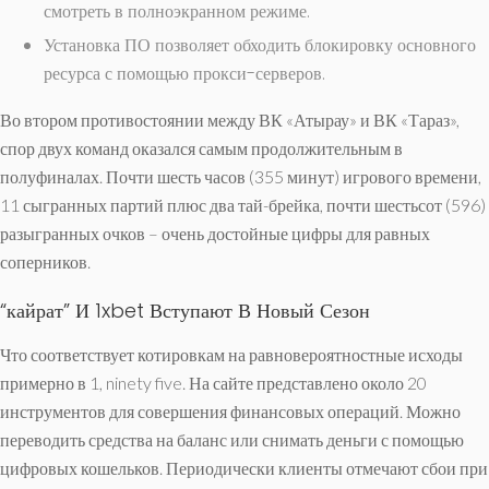
смотреть в полноэкранном режиме.
Установка ПО позволяет обходить блокировку основного
ресурса с помощью прокси-серверов.
Во втором противостоянии между ВК «Атырау» и ВК «Тараз»,
спор двух команд оказался самым продолжительным в
полуфиналах. Почти шесть часов (355 минут) игрового времени,
11 сыгранных партий плюс два тай-брейка, почти шестьсот (596)
разыгранных очков – очень достойные цифры для равных
соперников.
“кайрат” И 1xbet Вступают В Новый Сезон
Что соответствует котировкам на равновероятностные исходы
примерно в 1, ninety five. На сайте представлено около 20
инструментов для совершения финансовых операций. Можно
переводить средства на баланс или снимать деньги с помощью
цифровых кошельков. Периодически клиенты отмечают сбои при