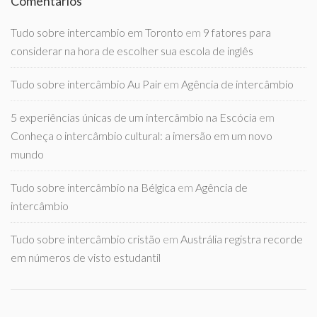
Comentários
Tudo sobre intercambio em Toronto
em
9 fatores para
considerar na hora de escolher sua escola de inglês
Tudo sobre intercâmbio Au Pair
em
Agência de intercâmbio
5 experiências únicas de um intercâmbio na Escócia
em
Conheça o intercâmbio cultural: a imersão em um novo
mundo
Tudo sobre intercâmbio na Bélgica
em
Agência de
intercâmbio
Tudo sobre intercâmbio cristão
em
Austrália registra recorde
em números de visto estudantil