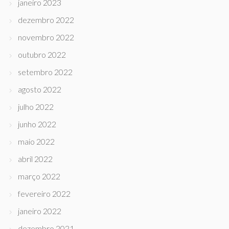
janeiro 2023
dezembro 2022
novembro 2022
outubro 2022
setembro 2022
agosto 2022
julho 2022
junho 2022
maio 2022
abril 2022
março 2022
fevereiro 2022
janeiro 2022
dezembro 2021