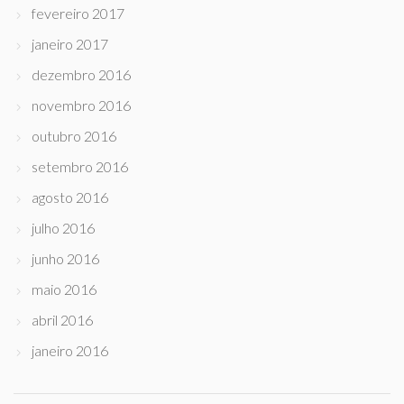
fevereiro 2017
janeiro 2017
dezembro 2016
novembro 2016
outubro 2016
setembro 2016
agosto 2016
julho 2016
junho 2016
maio 2016
abril 2016
janeiro 2016