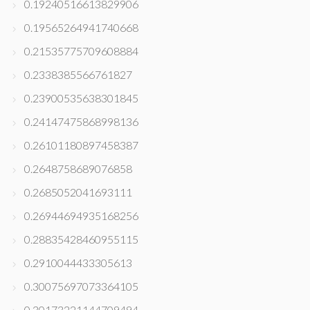
0.19240516613829906
0.19565264941740668
0.21535775709608884
0.2338385566761827
0.23900535638301845
0.24147475868998136
0.26101180897458387
0.2648758689076858
0.2685052041693111
0.26944694935168256
0.28835428460955115
0.2910044433305613
0.30075697073364105
0.30173221144709494