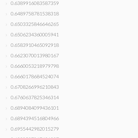
0.6389916083587359
0.6489758781538318
0.6503325846646265
0.6506234360005941
0.6583910465092918
0.6623070013980167
0.6660053218979798
0.6660178684524074
0.6708266996210843
0.6760637825346314
0.6894084099436101
0.6894394516804966
0.6955442982015279