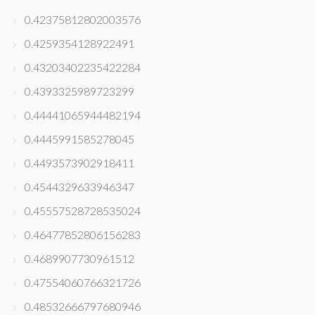
0.42375812802003576
0.4259354128922491
0.43203402235422284
0.4393325989723299
0.44441065944482194
0.4445991585278045
0.4493573902918411
0.4544329633946347
0.45557528728535024
0.46477852806156283
0.4689907730961512
0.47554060766321726
0.48532666797680946