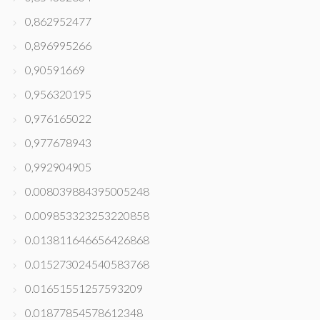
0,862952477
0,896995266
0,90591669
0,956320195
0,976165022
0,977678943
0,992904905
0.008039884395005248
0.009853323253220858
0.013811646656426868
0.015273024540583768
0.01651551257593209
0.01877854578612348