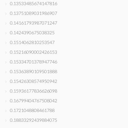
0.13533485674147816
0.13751089031986907
0.14161793987071247
0.1424390675038325
0.1514062810253547
0.15216090002426153
0.15334701378947746
0.15363890109501888
0.15426308574950942
0.15936177836626098
0.16799404767508042
0.1721048808461788
0.18833292439884075