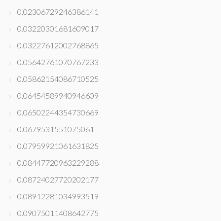
0.02306729246386141
0.03220301681609017
0.03227612002768865
0.05642761070767233
0.05862154086710525
0.06454589940946609
0.06502244354730669
0.0679531551075061
0.07959921061631825
0.08447720963229288
0.08724027720202177
0.08912281034993519
0.09075011408642775