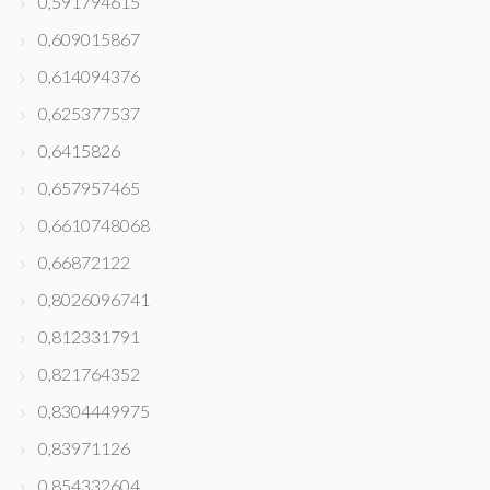
0,591794615
0,609015867
0,614094376
0,625377537
0,6415826
0,657957465
0,6610748068
0,66872122
0,8026096741
0,812331791
0,821764352
0,8304449975
0,83971126
0,854332604