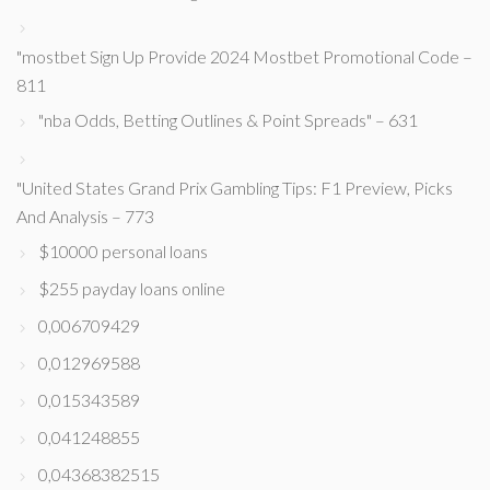
"mostbet Sign Up Provide 2024 Mostbet Promotional Code –
811
"nba Odds, Betting Outlines & Point Spreads" – 631
"United States Grand Prix Gambling Tips: F1 Preview, Picks
And Analysis – 773
$10000 personal loans
$255 payday loans online
0,006709429
0,012969588
0,015343589
0,041248855
0,04368382515