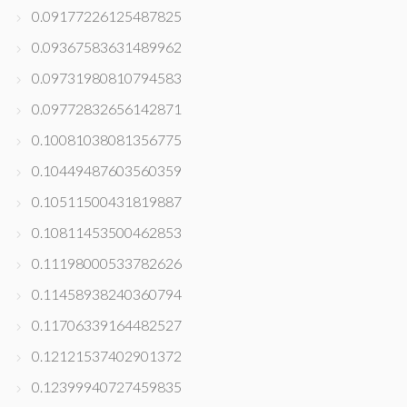
0.09177226125487825
0.09367583631489962
0.09731980810794583
0.09772832656142871
0.10081038081356775
0.10449487603560359
0.10511500431819887
0.10811453500462853
0.11198000533782626
0.11458938240360794
0.11706339164482527
0.12121537402901372
0.12399940727459835