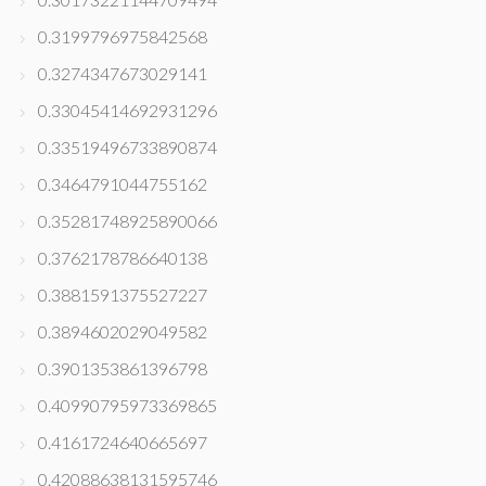
0.3199796975842568
0.3274347673029141
0.33045414692931296
0.33519496733890874
0.3464791044755162
0.35281748925890066
0.3762178786640138
0.3881591375527227
0.3894602029049582
0.3901353861396798
0.40990795973369865
0.4161724640665697
0.42088638131595746