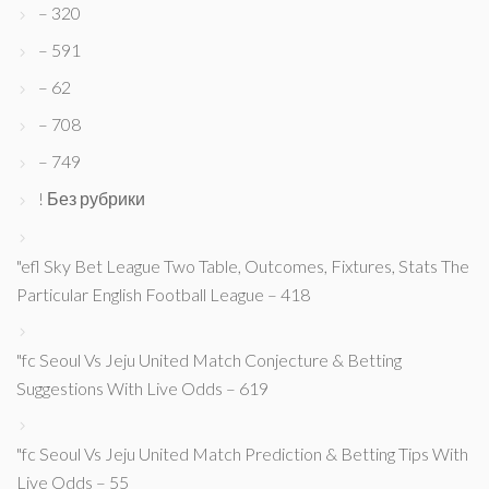
– 320
– 591
– 62
– 708
– 749
! Без рубрики
"efl Sky Bet League Two Table, Outcomes, Fixtures, Stats The
Particular English Football League – 418
"fc Seoul Vs Jeju United Match Conjecture & Betting
Suggestions With Live Odds – 619
"fc Seoul Vs Jeju United Match Prediction & Betting Tips With
Live Odds – 55