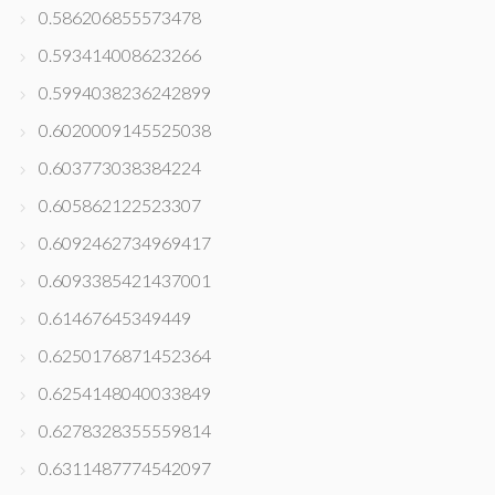
0.586206855573478
0.593414008623266
0.5994038236242899
0.6020009145525038
0.603773038384224
0.605862122523307
0.6092462734969417
0.6093385421437001
0.61467645349449
0.6250176871452364
0.6254148040033849
0.6278328355559814
0.6311487774542097