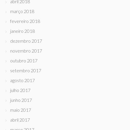
abril 2018
março 2018
fevereiro 2018
janeiro 2018
dezembro 2017
novembro 2017
outubro 2017
setembro 2017
agosto 2017
julho 2017
junho 2017
maio 2017
abril 2017
março 2017