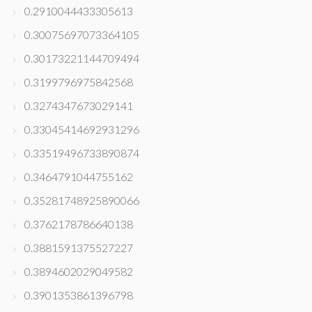
0.2910044433305613
0.30075697073364105
0.30173221144709494
0.3199796975842568
0.3274347673029141
0.33045414692931296
0.33519496733890874
0.3464791044755162
0.35281748925890066
0.3762178786640138
0.3881591375527227
0.3894602029049582
0.3901353861396798