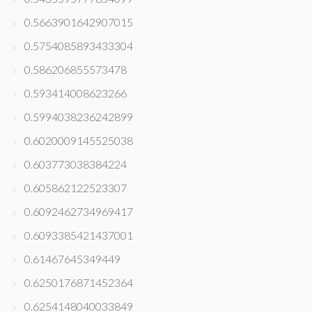
0.5663901642907015
0.5754085893433304
0.586206855573478
0.593414008623266
0.5994038236242899
0.6020009145525038
0.603773038384224
0.605862122523307
0.6092462734969417
0.6093385421437001
0.61467645349449
0.6250176871452364
0.6254148040033849