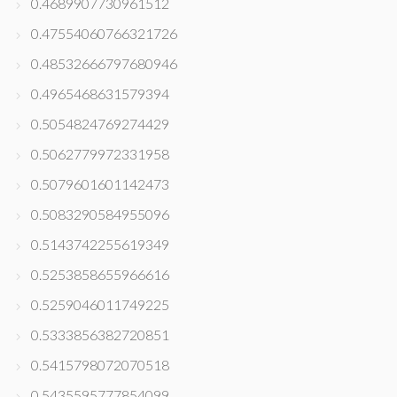
0.4689907730961512
0.47554060766321726
0.48532666797680946
0.4965468631579394
0.5054824769274429
0.5062779972331958
0.5079601601142473
0.5083290584955096
0.5143742255619349
0.5253858655966616
0.5259046011749225
0.5333856382720851
0.5415798072070518
0.5435595777854099