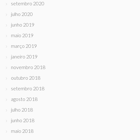
setembro 2020
julho 2020
junho 2019
maio 2019
março 2019
janeiro 2019
novembro 2018
outubro 2018
setembro 2018
agosto 2018
julho 2018
junho 2018
maio 2018