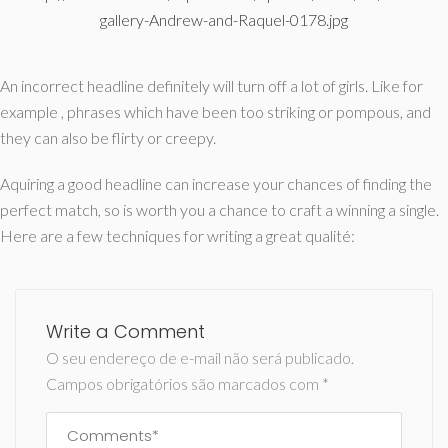
An incorrect headline definitely will turn off a lot of girls. Like for
example , phrases which have been too striking or pompous, and
they can also be flirty or creepy.
Aquiring a good headline can increase your chances of finding the
perfect match, so is worth you a chance to craft a winning a single.
Here are a few techniques for writing a great qualité:
Write a Comment
O seu endereço de e-mail não será publicado.
Campos obrigatórios são marcados com
*