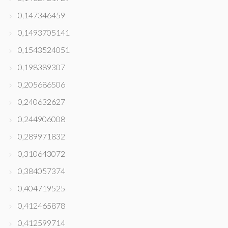
0,147346459
0,1493705141
0,1543524051
0,198389307
0,205686506
0,240632627
0,244906008
0,289971832
0,310643072
0,384057374
0,404719525
0,412465878
0,412599714