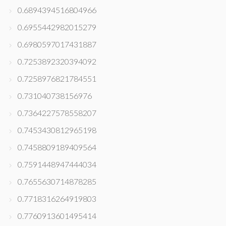
0.6894394516804966
0.6955442982015279
0.6980597017431887
0.7253892320394092
0.7258976821784551
0.731040738156976
0.7364227578558207
0.7453430812965198
0.7458809189409564
0.7591448947444034
0.7655630714878285
0.7718316264919803
0.7760913601495414