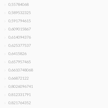
0,55784068
0,589532325
0,591794615
0,609015867
0,614094376
0,625377537
0,6415826
0,657957465
0,6610748068
0,66872122
0,8026096741
0,812331791
0,821764352