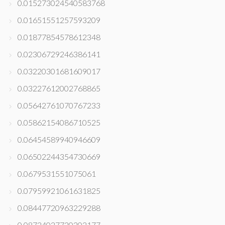
0.015273024540583768
0.01651551257593209
0.01877854578612348
0.02306729246386141
0.03220301681609017
0.03227612002768865
0.05642761070767233
0.05862154086710525
0.06454589940946609
0.06502244354730669
0.0679531551075061
0.07959921061631825
0.08447720963229288
0.08724027720202177