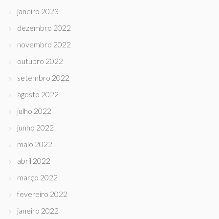
janeiro 2023
dezembro 2022
novembro 2022
outubro 2022
setembro 2022
agosto 2022
julho 2022
junho 2022
maio 2022
abril 2022
março 2022
fevereiro 2022
janeiro 2022