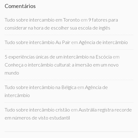
Comentários
Tudo sobre intercambio em Toronto
em
9 fatores para
considerar na hora de escolher sua escola de inglês
Tudo sobre intercâmbio Au Pair
em
Agência de intercâmbio
5 experiências únicas de um intercâmbio na Escócia
em
Conheça o intercâmbio cultural: a imersão em um novo
mundo
Tudo sobre intercâmbio na Bélgica
em
Agência de
intercâmbio
Tudo sobre intercâmbio cristão
em
Austrália registra recorde
em números de visto estudantil