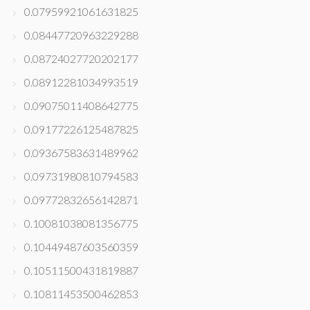
0.07959921061631825
0.08447720963229288
0.08724027720202177
0.08912281034993519
0.09075011408642775
0.09177226125487825
0.09367583631489962
0.09731980810794583
0.09772832656142871
0.10081038081356775
0.10449487603560359
0.10511500431819887
0.10811453500462853