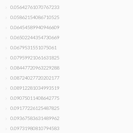
0.05642761070767233
0.05862154086710525
0.06454589940946609
0.06502244354730669
0.0679531551075061
0.07959921061631825
0.08447720963229288
0.08724027720202177
0.08912281034993519
0.09075011408642775
0.09177226125487825
0.09367583631489962
0.09731980810794583