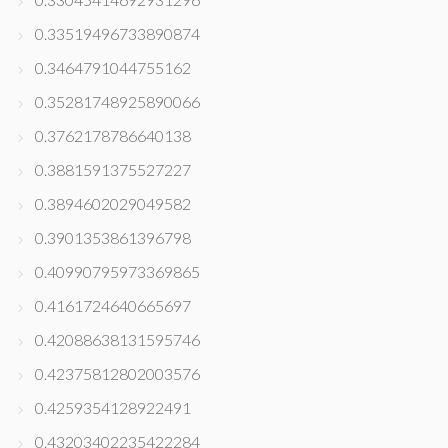
0.33519496733890874
0.3464791044755162
0.35281748925890066
0.3762178786640138
0.3881591375527227
0.3894602029049582
0.3901353861396798
0.40990795973369865
0.4161724640665697
0.42088638131595746
0.42375812802003576
0.4259354128922491
0.43203402235422284