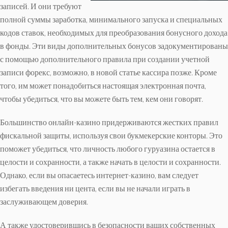
записей. И они требуют
полной суммы заработка, минимального запуска и специальных
кодов ставок, необходимых для преобразования бонусного дохода
в фонды. Эти виды дополнительных бонусов задокументированы
с помощью дополнительного правила при создании учетной
записи форекс, возможно, в новой статье кассира позже. Кроме
того, им может понадобиться настоящая электронная почта,
чтобы убедиться, что вы можете быть тем, кем они говорят.
Большинство онлайн-казино придерживаются жестких правил
фискальной защиты, используя свои букмекерские конторы. Это
поможет убедиться, что личность любого гуруазина остается в
целости и сохранности, а также начать в целости и сохранности.
Однако, если вы опасаетесь интернет-казино, вам следует
избегать введения ни цента, если вы не начали играть в
заслуживающем доверия.
А также удостоверившись в безопасности ваших собственных