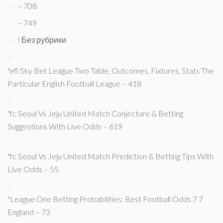
– 708
– 749
! Без рубрики
"efl Sky Bet League Two Table, Outcomes, Fixtures, Stats The
Particular English Football League – 418
"fc Seoul Vs Jeju United Match Conjecture & Betting
Suggestions With Live Odds – 619
"fc Seoul Vs Jeju United Match Prediction & Betting Tips With
Live Odds – 55
"League One Betting Probabilities: Best Football Odds 7 7
England – 73