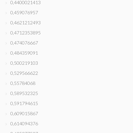
0,4400021413
0,459076957
0,4621212493
0,4712353895
0,474076667
0,484359091
0,500219103
0,529566622
0,55784068
0,589532325
0,591794615
0,609015867
0,614094376