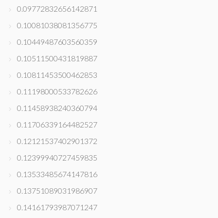
0.09772832656142871
0.10081038081356775
0.10449487603560359
0.10511500431819887
0.10811453500462853
0.11198000533782626
0.11458938240360794
0.11706339164482527
0.12121537402901372
0.12399940727459835
0.13533485674147816
0.13751089031986907
0.14161793987071247