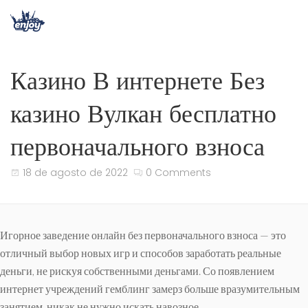
Казино В интернете Без
казино Вулкан бесплатно
первоначального взноса
18 de agosto de 2022
0 Comments
Игорное заведение онлайн без первоначального взноса — это
отличный выбор новых игр и способов заработать реальные
деньги, не рискуя собственными деньгами. Со появлением
интернет учреждений гемблинг замерз больше вразумительным
занятием, никак не нужно искать навозное