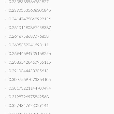
0.2338385566761827
0.23900535638301845
0.24147475868998136
0.26101180897458387
0.2648758689076858
0.2685052041693111
0.26944694935168256
0.28835428460955115
0.2910044433305613
0.30075697073364105
0.30173221144709494
0.3199796975842568
0.3274347673029141
0.33045414692931296