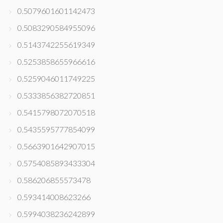
0.5079601601142473
0.5083290584955096
0.5143742255619349
0.5253858655966616
0.5259046011749225
0.5333856382720851
0.5415798072070518
0.5435595777854099
0.5663901642907015
0.5754085893433304
0.586206855573478
0.593414008623266
0.5994038236242899