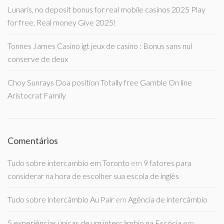
Lunaris, no deposit bonus for real mobile casinos 2025 Play
for free, Real money Give 2025!
Tonnes James Casino igt jeux de casino : Bonus sans nul
conserve de deux
Choy Sunrays Doa position Totally free Gamble On line
Aristocrat Family
Comentários
Tudo sobre intercambio em Toronto
em
9 fatores para
considerar na hora de escolher sua escola de inglês
Tudo sobre intercâmbio Au Pair
em
Agência de intercâmbio
5 experiências únicas de um intercâmbio na Escócia
em