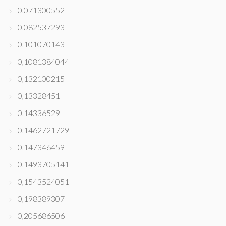
0,071300552
0,082537293
0,101070143
0,1081384044
0,132100215
0,13328451
0,14336529
0,1462721729
0,147346459
0,1493705141
0,1543524051
0,198389307
0,205686506