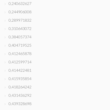
0,240632627
0,244906008
0,289971832
0,310643072
0,384057374
0,404719525
0,412465878
0,412599714
0,414422481
0,415935854
0,418264242
0,431436292
0,439328698