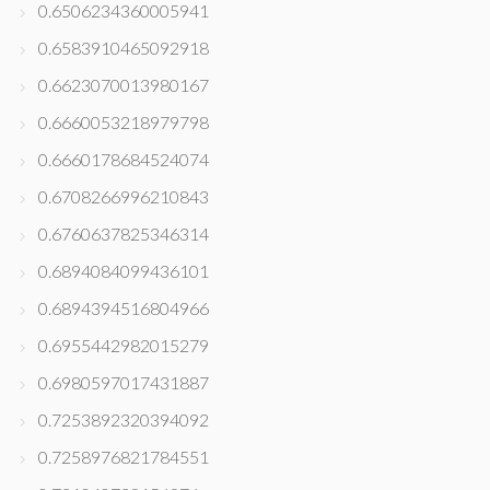
0.6506234360005941
0.6583910465092918
0.6623070013980167
0.6660053218979798
0.6660178684524074
0.6708266996210843
0.6760637825346314
0.6894084099436101
0.6894394516804966
0.6955442982015279
0.6980597017431887
0.7253892320394092
0.7258976821784551