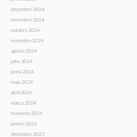
dezembro 2024
novembro 2024
outubro 2024
setembro 2024
agosto 2024
julho 2024
junho 2024
maio 2024
abril 2024
março 2024
fevereiro 2024
janeiro 2024
dezembro 2023