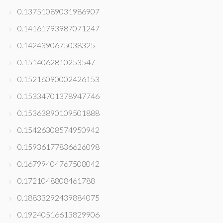
0.13751089031986907
0.14161793987071247
0.1424390675038325
0.1514062810253547
0.15216090002426153
0.15334701378947746
0.15363890109501888
0.15426308574950942
0.15936177836626098
0.16799404767508042
0.1721048808461788
0.18833292439884075
0.19240516613829906