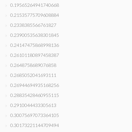
0.19565264941740668
0.21535775709608884
0.2338385566761827
0.23900535638301845
0.24147475868998136
0.26101180897458387
0.2648758689076858
0.2685052041693111
0.26944694935168256
0.28835428460955115
0.2910044433305613
0.30075697073364105
0.30173221144709494