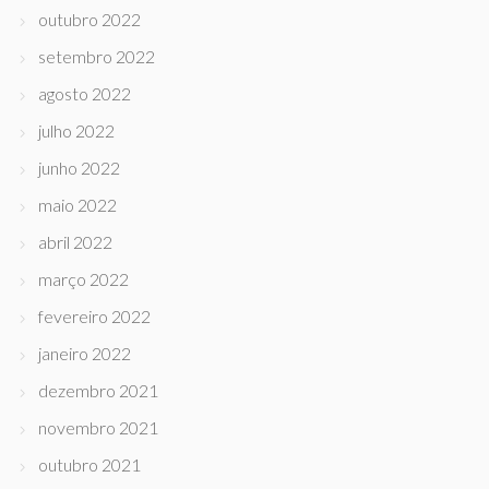
outubro 2022
setembro 2022
agosto 2022
julho 2022
junho 2022
maio 2022
abril 2022
março 2022
fevereiro 2022
janeiro 2022
dezembro 2021
novembro 2021
outubro 2021