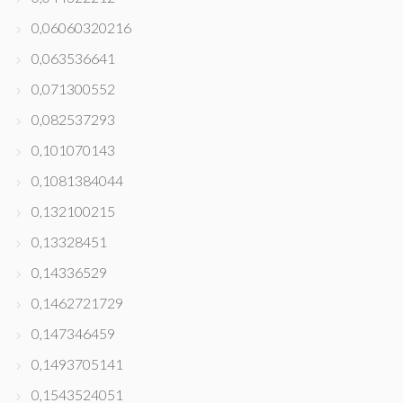
0,06060320216
0,063536641
0,071300552
0,082537293
0,101070143
0,1081384044
0,132100215
0,13328451
0,14336529
0,1462721729
0,147346459
0,1493705141
0,1543524051