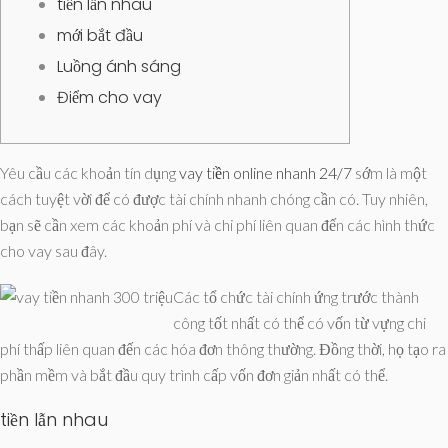
tiền lẫn nhau
mới bắt đầu
Luồng ánh sáng
Điểm cho vay
Yêu cầu các khoản tín dụng
vay tiền online nhanh 24/7
sớm là một
cách tuyệt vời để có được tài chính nhanh chóng cần có. Tuy nhiên,
bạn sẽ cần xem các khoản phí và chi phí liên quan đến các hình thức
cho vay sau đây.
Các tổ chức tài chính ứng trước thành
công tốt nhất có thể có vốn từ vựng chi
phí thấp liên quan đến các hóa đơn thông thường.
Đồng thời, họ tạo ra
phần mềm và bắt đầu quy trình cấp vốn đơn giản nhất có thể.
tiền lẫn nhau