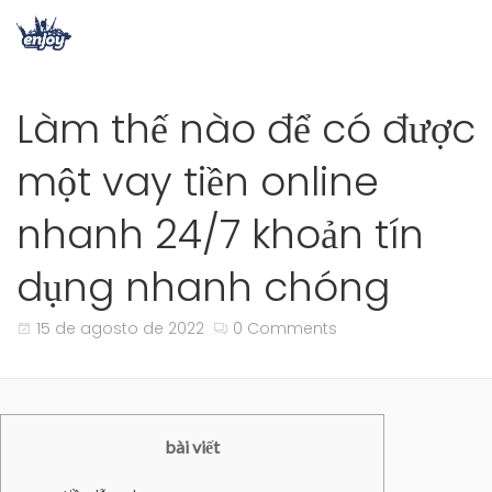
Làm thế nào để có được
một vay tiền online
nhanh 24/7 khoản tín
dụng nhanh chóng
15 de agosto de 2022
0 Comments
bài viết