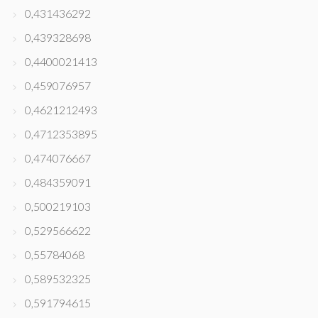
0,431436292
0,439328698
0,4400021413
0,459076957
0,4621212493
0,4712353895
0,474076667
0,484359091
0,500219103
0,529566622
0,55784068
0,589532325
0,591794615