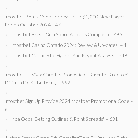
"mostbet Bonus Code Forbes: Up To $1, 000 New Player
Promo October 2024 – 47
"mostbet Brasil: Guia Sobre Apostas Completo – 496
"mostbet Casino Ontario 2024: Review & Up-dates" – 1
"mostbet Casino Rtp, Figures And Payout Analysis – 518
"mostbet En Vivo: Cara Tus Pronósticos Durante Directo Y
Disfruta De Su Buffering" – 992
"mostbet Sign Up Provide 2024 Mostbet Promotional Code –
811
"nba Odds, Betting Outlines & Point Spreads" – 631
"United States Grand Prix Gambling Tips: F1 Preview, Picks