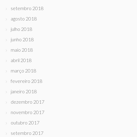
setembro 2018
agosto 2018
julho 2018
junho 2018
maio 2018
abril 2018
março 2018
fevereiro 2018
janeiro 2018
dezembro 2017
novembro 2017
outubro 2017
setembro 2017