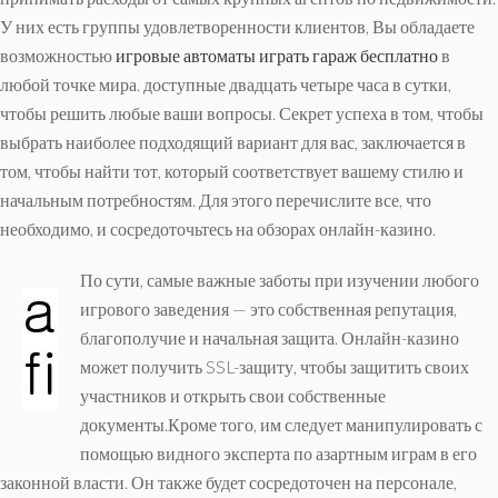
У них есть группы удовлетворенности клиентов, Вы обладаете
возможностью
игровые автоматы играть гараж бесплатно
в
любой точке мира.
доступные двадцать четыре часа в сутки,
чтобы решить любые ваши вопросы. Секрет успеха в том, чтобы
выбрать наиболее подходящий вариант для вас, заключается в
том, чтобы найти тот, который соответствует вашему стилю и
начальным потребностям. Для этого перечислите все, что
необходимо, и сосредоточьтесь на обзорах онлайн-казино.
По сути, самые важные заботы при изучении любого
игрового заведения — это собственная репутация,
благополучие и начальная защита. Онлайн-казино
может получить SSL-защиту, чтобы защитить своих
участников и открыть свои собственные
документы.Кроме того, им следует манипулировать с
помощью видного эксперта по азартным играм в его
законной власти. Он также будет сосредоточен на персонале,