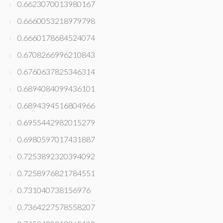
0.6623070013980167
0.6660053218979798
0.6660178684524074
0.6708266996210843
0.6760637825346314
0.6894084099436101
0.6894394516804966
0.6955442982015279
0.6980597017431887
0.7253892320394092
0.7258976821784551
0.731040738156976
0.7364227578558207