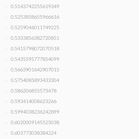
0.5143742255619349
0.5253858655966616
0.5259046011749225
0.5333856382720851
0.5415798072070518
0.5435595777854099
0.5663901642907015
0.5754085893433304
0.586206855573478
0.593414008623266
0.5994038236242899
0.6020009145525038
0.603773038384224