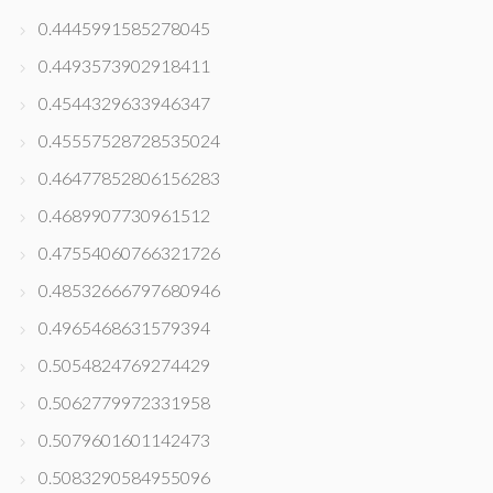
0.4445991585278045
0.4493573902918411
0.4544329633946347
0.45557528728535024
0.46477852806156283
0.4689907730961512
0.47554060766321726
0.48532666797680946
0.4965468631579394
0.5054824769274429
0.5062779972331958
0.5079601601142473
0.5083290584955096