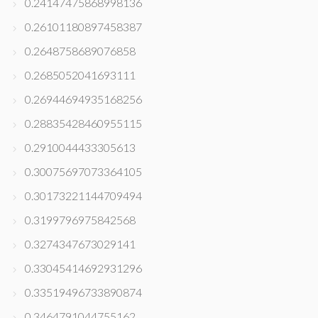
0.24147475868998136
0.26101180897458387
0.2648758689076858
0.2685052041693111
0.26944694935168256
0.28835428460955115
0.2910044433305613
0.30075697073364105
0.30173221144709494
0.3199796975842568
0.3274347673029141
0.33045414692931296
0.33519496733890874
0.3464791044755162