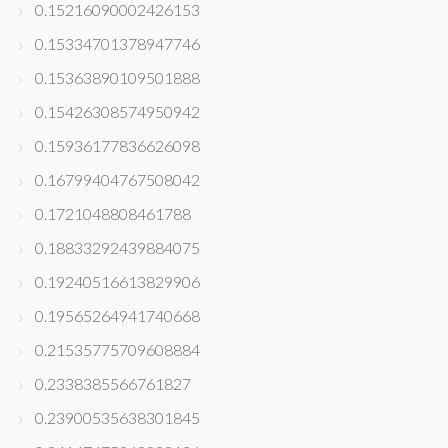
0.15216090002426153
0.15334701378947746
0.15363890109501888
0.15426308574950942
0.15936177836626098
0.16799404767508042
0.1721048808461788
0.18833292439884075
0.19240516613829906
0.19565264941740668
0.21535775709608884
0.2338385566761827
0.23900535638301845