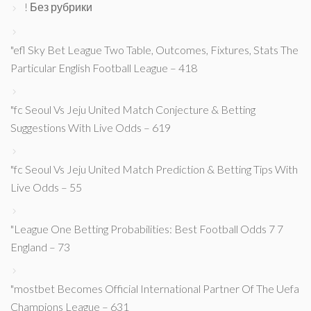
! Без рубрики
"efl Sky Bet League Two Table, Outcomes, Fixtures, Stats The
Particular English Football League – 418
"fc Seoul Vs Jeju United Match Conjecture & Betting
Suggestions With Live Odds – 619
"fc Seoul Vs Jeju United Match Prediction & Betting Tips With
Live Odds – 55
"League One Betting Probabilities: Best Football Odds 7 7
England – 73
"mostbet Becomes Official International Partner Of The Uefa
Champions League – 631