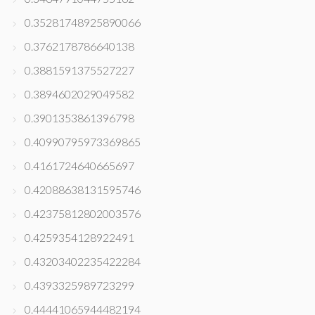
0.35281748925890066
0.3762178786640138
0.3881591375527227
0.3894602029049582
0.3901353861396798
0.40990795973369865
0.4161724640665697
0.42088638131595746
0.42375812802003576
0.4259354128922491
0.43203402235422284
0.4393325989723299
0.44441065944482194