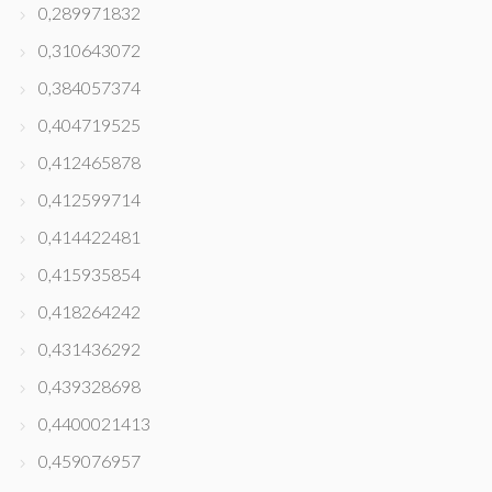
0,289971832
0,310643072
0,384057374
0,404719525
0,412465878
0,412599714
0,414422481
0,415935854
0,418264242
0,431436292
0,439328698
0,4400021413
0,459076957