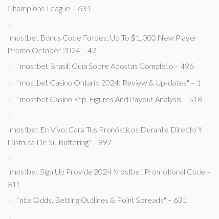
Champions League – 631
"mostbet Bonus Code Forbes: Up To $1, 000 New Player
Promo October 2024 – 47
"mostbet Brasil: Guia Sobre Apostas Completo – 496
"mostbet Casino Ontario 2024: Review & Up-dates" – 1
"mostbet Casino Rtp, Figures And Payout Analysis – 518
"mostbet En Vivo: Cara Tus Pronósticos Durante Directo Y
Disfruta De Su Buffering" – 992
"mostbet Sign Up Provide 2024 Mostbet Promotional Code –
811
"nba Odds, Betting Outlines & Point Spreads" – 631