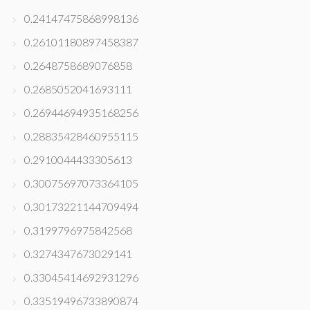
0.24147475868998136
0.26101180897458387
0.2648758689076858
0.2685052041693111
0.26944694935168256
0.28835428460955115
0.2910044433305613
0.30075697073364105
0.30173221144709494
0.3199796975842568
0.3274347673029141
0.33045414692931296
0.33519496733890874