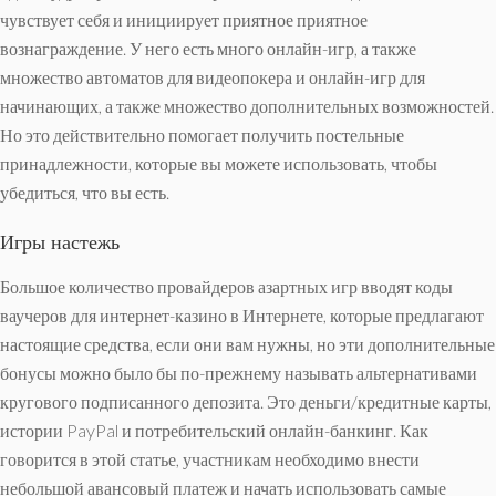
чувствует себя и инициирует приятное приятное
вознаграждение. У него есть много онлайн-игр, а также
множество автоматов для видеопокера и онлайн-игр для
начинающих, а также множество дополнительных возможностей.
Но это действительно помогает получить постельные
принадлежности, которые вы можете использовать, чтобы
убедиться, что вы есть.
Игры настежь
Большое количество провайдеров азартных игр вводят коды
ваучеров для интернет-казино в Интернете, которые предлагают
настоящие средства, если они вам нужны, но эти дополнительные
бонусы можно было бы по-прежнему называть альтернативами
кругового подписанного депозита. Это деньги/кредитные карты,
истории PayPal и потребительский онлайн-банкинг. Как
говорится в этой статье, участникам необходимо внести
небольшой авансовый платеж и начать использовать самые