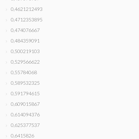
0,4621212493
0,4712353895
0,474076667
0,484359091
0,500219103
0,529566622
0,55784068
0,589532325
0,591794615
0,609015867
0,614094376
0,625377537
0,6415826