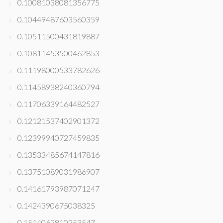
0.10081038081356775
0.10449487603560359
0.10511500431819887
0.10811453500462853
0.11198000533782626
0.11458938240360794
0.11706339164482527
0.12121537402901372
0.12399940727459835
0.13533485674147816
0.13751089031986907
0.14161793987071247
0.1424390675038325
0.1514062810253547