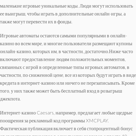
маленькие игровые уникальные коды. Люди могут использовать
ее выигрыш, чтобы играть в дополнительные онлайн-игры, а
также могут перевести их в фонды.
Игровые автоматы остаются самыми популярными в онлайн-
казино во всем мире, и многие пользователи размещают купоны
онлайн-казино, которых им, в частности, достаточно.Ниже часто
включают предоставление людям положительных моментов,
связанных с игрой в определенные типы игровых автоматов, в
частности, по сниженной цене, все из которых будут играть в виде
кредита в интернет-казино или ничего не перезаписывать. Кроме
того, у них также может быть бесплатный вход в розыгрыш
джекпота.
Интернет-казино Caesars, например, предлагает любые щедрые
поощрения за рекламный код программы XMCPLAY.
Фактическая публикация включает в себя стопроцентный бонус