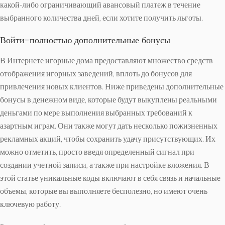
какой-либо ограничивающий авансовый платеж в течение
выбранного количества дней, если хотите получить льготы.
Войти-полностью дополнительные бонусы
В Интернете игорные дома предоставляют множество средств
отображения игорных заведений, вплоть до бонусов для
привлечения новых клиентов. Ниже приведены дополнительные
бонусы в денежном виде, которые будут выкуплены реальными
деньгами по мере выполнения выбранных требований к
азартным играм. Они также могут дать несколько пожизненных
рекламных акций, чтобы сохранить удачу присутствующих. Их
можно отметить, просто введя определенный сигнал при
создании учетной записи, а также при настройке вложения. В
этой статье уникальные коды включают в себя связь и начальные
объемы, которые вы выполняете бесполезно, но имеют очень
ключевую работу.