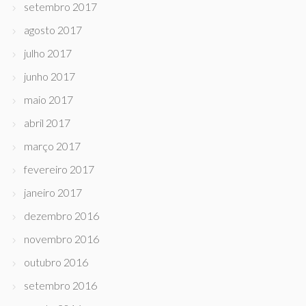
setembro 2017
agosto 2017
julho 2017
junho 2017
maio 2017
abril 2017
março 2017
fevereiro 2017
janeiro 2017
dezembro 2016
novembro 2016
outubro 2016
setembro 2016