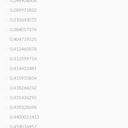
0,244906008
0,289971832
0,310643072
0,384057374
0,404719525
0,412465878
0,412599714
0,414422481
0,415935854
0,418264242
0,431436292
0,439328698
0,4400021413
0,459076957