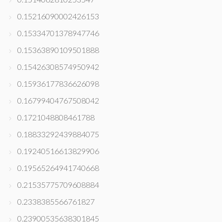
0.15216090002426153
0.15334701378947746
0.15363890109501888
0.15426308574950942
0.15936177836626098
0.16799404767508042
0.1721048808461788
0.18833292439884075
0.19240516613829906
0.19565264941740668
0.21535775709608884
0.2338385566761827
0.23900535638301845