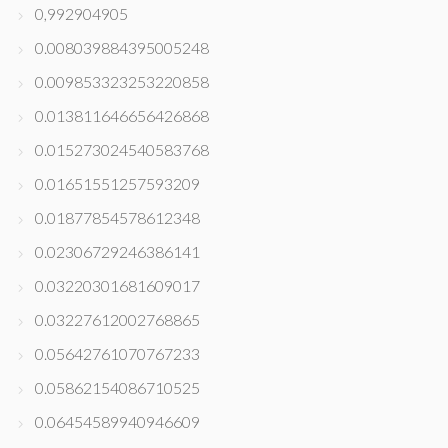
0,992904905
0.008039884395005248
0.009853323253220858
0.013811646656426868
0.015273024540583768
0.01651551257593209
0.01877854578612348
0.02306729246386141
0.03220301681609017
0.03227612002768865
0.05642761070767233
0.05862154086710525
0.06454589940946609