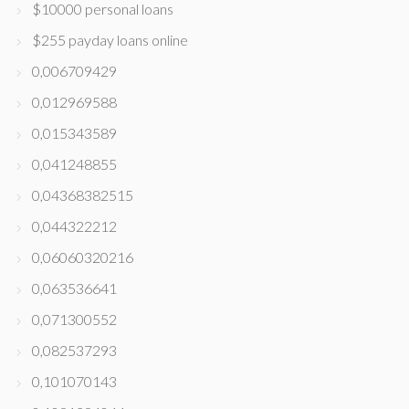
$10000 personal loans
$255 payday loans online
0,006709429
0,012969588
0,015343589
0,041248855
0,04368382515
0,044322212
0,06060320216
0,063536641
0,071300552
0,082537293
0,101070143