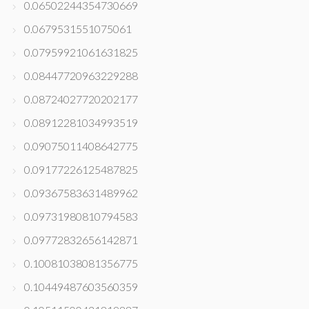
0.06502244354730669
0.0679531551075061
0.07959921061631825
0.08447720963229288
0.08724027720202177
0.08912281034993519
0.09075011408642775
0.09177226125487825
0.09367583631489962
0.09731980810794583
0.09772832656142871
0.10081038081356775
0.10449487603560359