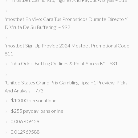
"mostbet En Vivo: Cara Tus Pronósticos Durante Directo Y
Disfruta De Su Buffering" – 992
"mostbet Sign Up Provide 2024 Mostbet Promotional Code –
811
"nba Odds, Betting Outlines & Point Spreads" – 631
"United States Grand Prix Gambling Tips: F1 Preview, Picks
And Analysis – 773
$10000 personal loans
$255 payday loans online
0,006709429
0,012969588