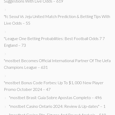
Suggestions With Live Odds – 619
"fc Seoul Vs Jeju United Match Prediction & Betting Tips With
Live Odds – 55
"League One Betting Probabilities: Best Football Odds 7 7
England – 73
"mostbet Becomes Official International Partner Of The Uefa
Champions League – 631
"mostbet Bonus Code Forbes: Up To $1, 000 New Player
Promo October 2024 – 47
"mostbet Brasil: Guia Sobre Apostas Completo – 496
"mostbet Casino Ontario 2024: Review & Up-dates" – 1
"mostbet Casino Rtp, Figures And Payout Analysis – 518