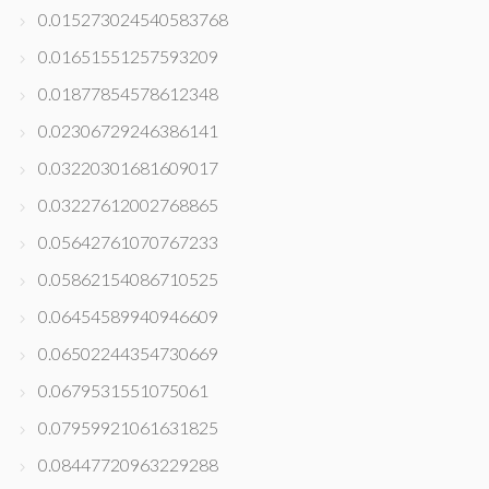
0.015273024540583768
0.01651551257593209
0.01877854578612348
0.02306729246386141
0.03220301681609017
0.03227612002768865
0.05642761070767233
0.05862154086710525
0.06454589940946609
0.06502244354730669
0.0679531551075061
0.07959921061631825
0.08447720963229288