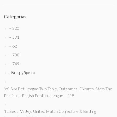
Categorias
– 320
– 591
– 62
– 708
– 749
! Без рубрики
"efl Sky Bet League Two Table, Outcomes, Fixtures, Stats The
Particular English Football League – 418
"fc Seoul Vs Jeju United Match Conjecture & Betting