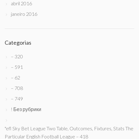
abril 2016
janeiro 2016
Categorias
– 320
– 591
– 62
– 708
– 749
! Без рубрики
"efl Sky Bet League Two Table, Outcomes, Fixtures, Stats The
Particular English Football League – 418