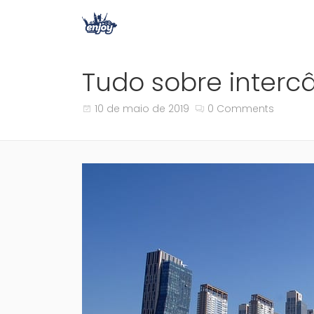
Tudo sobre interc
10 de maio de 2019
0 Comments