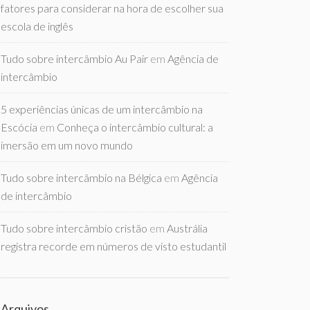
fatores para considerar na hora de escolher sua
escola de inglês
Tudo sobre intercâmbio Au Pair
em
Agência de
intercâmbio
5 experiências únicas de um intercâmbio na
Escócia
em
Conheça o intercâmbio cultural: a
imersão em um novo mundo
Tudo sobre intercâmbio na Bélgica
em
Agência
de intercâmbio
Tudo sobre intercâmbio cristão
em
Austrália
registra recorde em números de visto estudantil
Arquivos