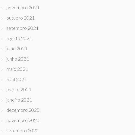
novembro 2021
outubro 2021
setembro 2021
agosto 2021
julho 2021
junho 2021
maio 2021
abril 2021
março 2021
janeiro 2021
dezembro 2020
novembro 2020
setembro 2020