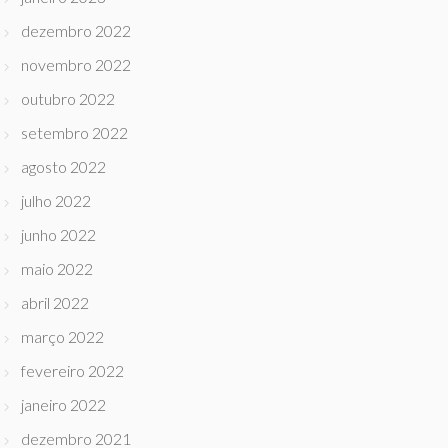
dezembro 2022
novembro 2022
outubro 2022
setembro 2022
agosto 2022
julho 2022
junho 2022
maio 2022
abril 2022
março 2022
fevereiro 2022
janeiro 2022
dezembro 2021