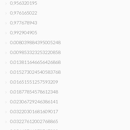
0,956320195
0,976165022
0,977678943
0,992904905
0.008039884395005248
0.009853323253220858
0.013811646656426868
0.015273024540583768
0.01651551257593209
0.01877854578612348
0.02306729246386141
0.03220301681609017
0.03227612002768865