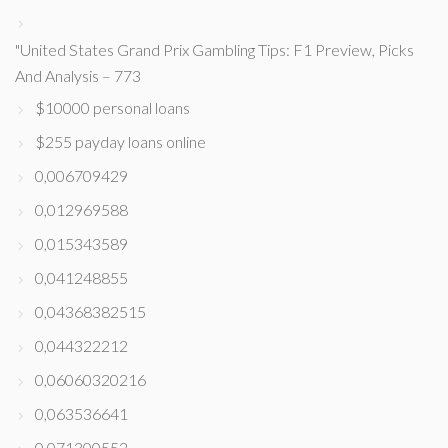
"United States Grand Prix Gambling Tips: F1 Preview, Picks
And Analysis – 773
$10000 personal loans
$255 payday loans online
0,006709429
0,012969588
0,015343589
0,041248855
0,04368382515
0,044322212
0,06060320216
0,063536641
0,071300552