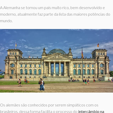
A Alemanha se tornou um país muito rico, bem desenvolvido e
moderno, atualmente faz parte da lista das maiores potências do
mundo.
Os alemães são conhecidos por serem simpáticos com os
brasileiros, dessa forma facilita o processo do
intercâmbio na