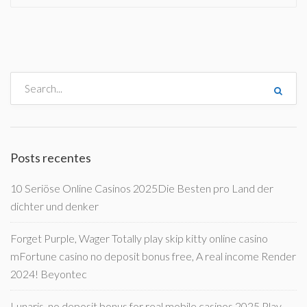
Posts recentes
10 Seriöse Online Casinos 2025Die Besten pro Land der
dichter und denker
Forget Purple, Wager Totally play skip kitty online casino
mFortune casino no deposit bonus free, A real income Render
2024! Beyontec
Lunaris, no deposit bonus for real mobile casinos 2025 Play