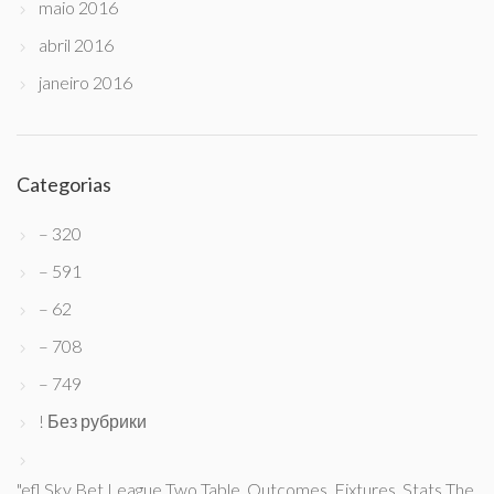
maio 2016
abril 2016
janeiro 2016
Categorias
– 320
– 591
– 62
– 708
– 749
! Без рубрики
"efl Sky Bet League Two Table, Outcomes, Fixtures, Stats The