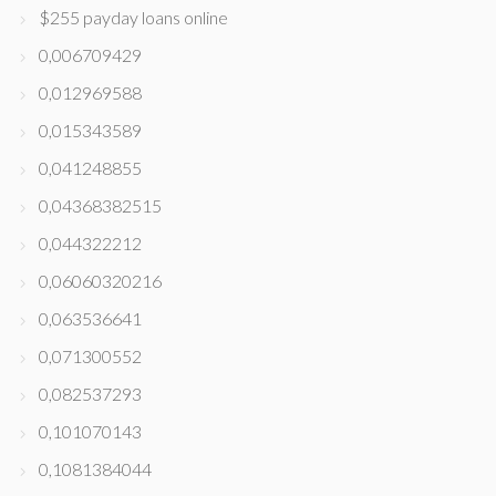
$255 payday loans online
0,006709429
0,012969588
0,015343589
0,041248855
0,04368382515
0,044322212
0,06060320216
0,063536641
0,071300552
0,082537293
0,101070143
0,1081384044