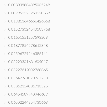
0.008039884395005248
0.009853323253220858
0.013811646656426868
0.015273024540583768
0.01651551257593209
0.01877854578612348
0.02306729246386141
0.03220301681609017
0.03227612002768865
0.05642761070767233
0.05862154086710525
0.06454589940946609
0.06502244354730669