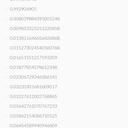
0,992904905
0.008039884395005248
0.009853323253220858
0.013811646656426868
0.015273024540583768
0.01651551257593209
0.01877854578612348
0.02306729246386141
0.03220301681609017
0.03227612002768865
0.05642761070767233
0.05862154086710525
0.06454589940946609