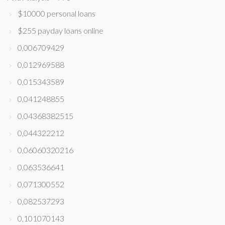
$10000 personal loans
$255 payday loans online
0,006709429
0,012969588
0,015343589
0,041248855
0,04368382515
0,044322212
0,06060320216
0,063536641
0,071300552
0,082537293
0,101070143