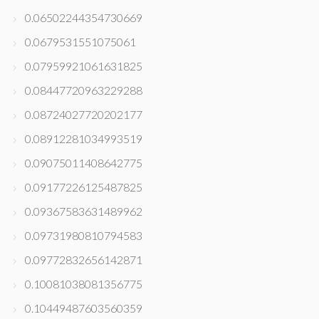
0.06502244354730669
0.0679531551075061
0.07959921061631825
0.08447720963229288
0.08724027720202177
0.08912281034993519
0.09075011408642775
0.09177226125487825
0.09367583631489962
0.09731980810794583
0.09772832656142871
0.10081038081356775
0.10449487603560359