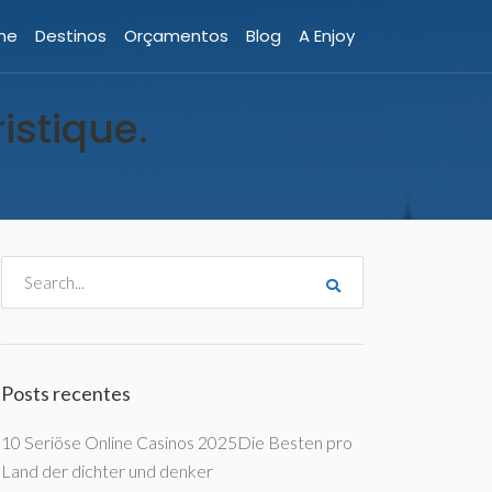
me
Destinos
Orçamentos
Blog
A Enjoy
istique.
Posts recentes
10 Seriöse Online Casinos 2025Die Besten pro
Land der dichter und denker