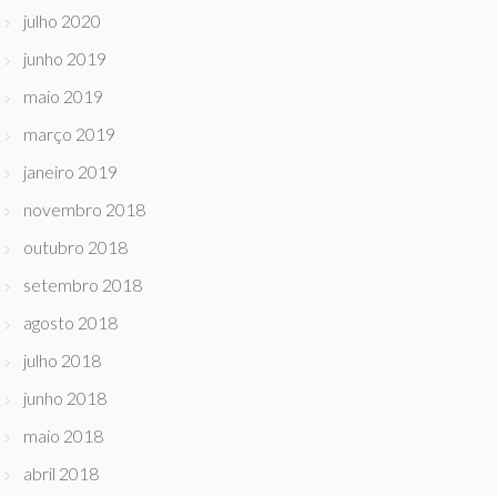
julho 2020
junho 2019
maio 2019
março 2019
janeiro 2019
novembro 2018
outubro 2018
setembro 2018
agosto 2018
julho 2018
junho 2018
maio 2018
abril 2018