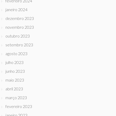
fevereiro 2024
janeiro 2024
dezembro 2023
novembro 2023
outubro 2023
setembro 2023
agosto 2023
julho 2023
junho 2023
maio 2023
abril 2023
março 2023
fevereiro 2023
janeiro 2023